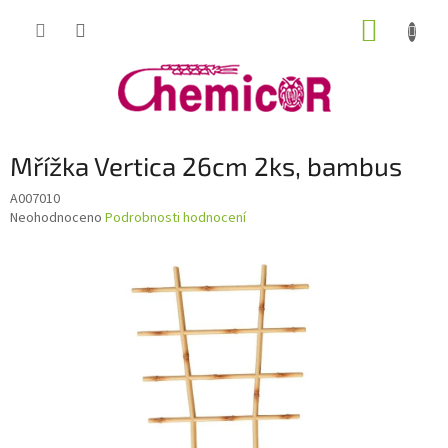
Přejít
NÁKUP
na
obsah
KOŠÍK
Mřížka Vertica 26cm 2ks, bambus
A007010
Průměrné
Neohodnoceno
Podrobnosti hodnocení
hodnocení
produktu
je
0,0
z
5
hvězdiček.