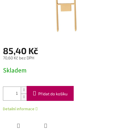
85,40 Kč
70,60 Kč bez DPH
Měrná
Skladem
cena:
Přidat do košíku
Detailní informace