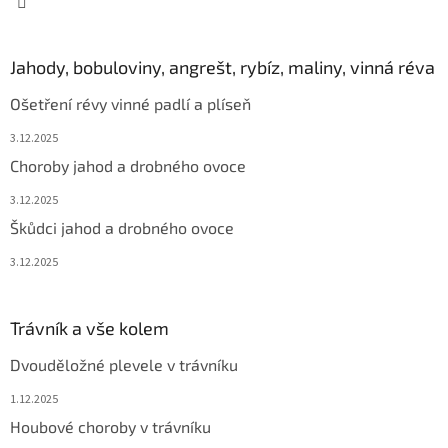
Jahody, bobuloviny, angrešt, rybíz, maliny, vinná réva
Ošetření révy vinné padlí a plíseň
3.12.2025
Choroby jahod a drobného ovoce
3.12.2025
Škůdci jahod a drobného ovoce
3.12.2025
Trávník a vše kolem
Dvouděložné plevele v trávníku
1.12.2025
Houbové choroby v trávníku