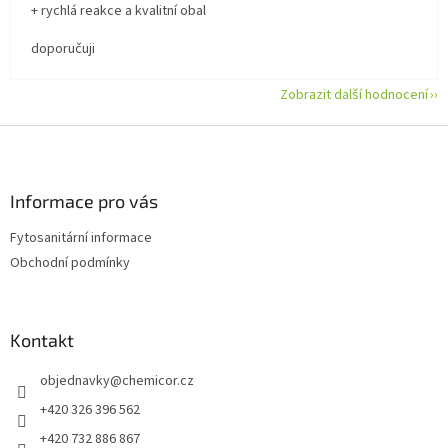
+ rychlá reakce a kvalitní obal
doporučuji
Zobrazit další hodnocení
Z
á
p
a
Informace pro vás
t
Fytosanitární informace
í
Obchodní podmínky
Kontakt
objednavky
@
chemicor.cz
+420 326 396 562
+420 732 886 867