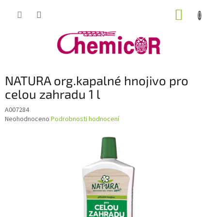
Přejít
NÁKUP
na
obsah
KOŠÍK
NATURA org.kapalné hnojivo pro
celou zahradu 1 l
A007284
Průměrné
Neohodnoceno
Podrobnosti hodnocení
hodnocení
produktu
je
0,0
z
5
hvězdiček.