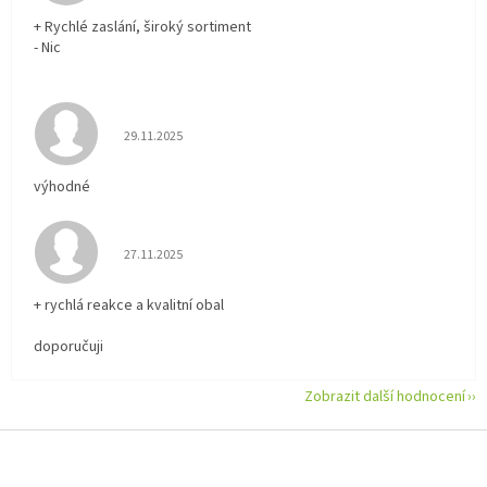
+ Rychlé zaslání, široký sortiment
- Nic
Hodnocení obchodu je 5 z 5 hvězdiček.
29.11.2025
výhodné
Hodnocení obchodu je 5 z 5 hvězdiček.
27.11.2025
+ rychlá reakce a kvalitní obal
doporučuji
Zobrazit další hodnocení
Z
á