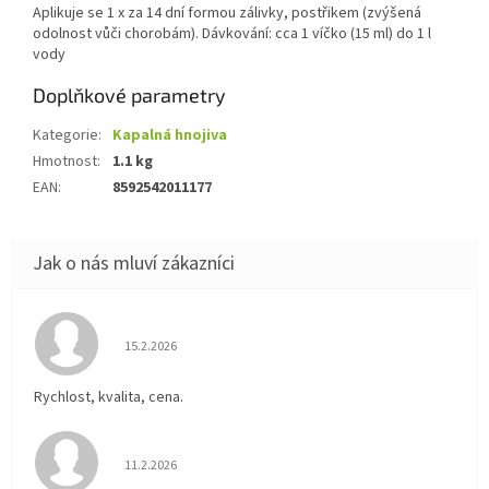
Aplikuje se 1 x za 14 dní formou zálivky, postřikem (zvýšená
odolnost vůči chorobám). Dávkování: cca 1 víčko (15 ml) do 1 l
vody
Doplňkové parametry
Kategorie
:
Kapalná hnojiva
Hmotnost
:
1.1 kg
EAN
:
8592542011177
Hodnocení obchodu je 5 z 5 hvězdiček.
15.2.2026
Rychlost, kvalita, cena.
Hodnocení obchodu je 5 z 5 hvězdiček.
11.2.2026