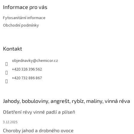
p
a
Informace pro vás
t
Fytosanitární informace
í
Obchodní podmínky
Kontakt
objednavky
@
chemicor.cz
+420 326 396 562
+420 732 886 867
Jahody, bobuloviny, angrešt, rybíz, maliny, vinná réva
Ošetření révy vinné padlí a plíseň
3.12.2025
Choroby jahod a drobného ovoce