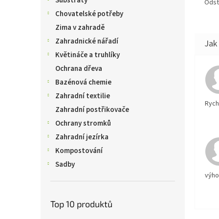
Substráty
Odst
Chovatelské potřeby
Zima v zahradě
Zahradnické nářadí
Květináče a truhlíky
Ochrana dřeva
Bazénová chemie
Zahradní textilie
Rychl
Zahradní postřikovače
Ochrany stromků
Zahradní jezírka
Kompostování
Sadby
výh
Top 10 produktů