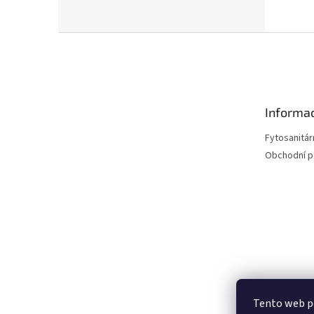
Z
á
p
a
t
Informac
í
Fytosanitár
Obchodní 
Tento web p