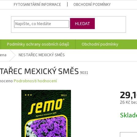
FYTOSANITÁRNÍ INFORMACE
OBCHODNÍ PODMÍNKY
HLEDAT
Podmínky ochrany osobních údajů
Obchodní podmínky
mena
NESTAŘEC MEXICKÝ SMĚS
TAŘEC MEXICKÝ SMĚS
9031
né
noceno
Podrobnosti hodnocení
ní
29,1
u
26 Kč be
Měrná
Skla
cena:
ek.