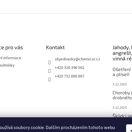
e pro vás
Kontakt
Jahody, 
angrešt,
ní informace
vinná r
objednavky
@
chemicor.cz
podmínky
+420 326 396 562
Ošetření 
a plíseň
+420 732 886 867
3.12.2025
Choroby 
drobného
3.12.2025
Škůdci j
ovoce
oužívá soubory cookie. Dalším procházením tohoto webu
3.12.2025