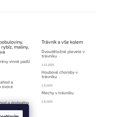
bobuloviny,
Trávník a vše kolem
 rybíz, maliny,
éva
Dvouděložné plevele v
trávníku
révy vinné padlí
1.12.2025
Houbové choroby v
trávníku
jahod a
2.9.2025
 ovoce
Mechy v trávníku
2.9.2025
ahod a drobného
Souhlasím