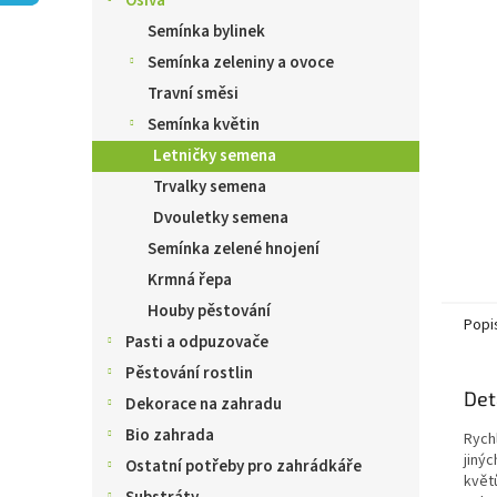
Osiva
n
e
Semínka bylinek
l
Semínka zeleniny a ovoce
Travní směsi
Semínka květin
Letničky semena
Trvalky semena
Dvouletky semena
Semínka zelené hnojení
Krmná řepa
Houby pěstování
Popi
Pasti a odpuzovače
Pěstování rostlin
Det
Dekorace na zahradu
Bio zahrada
Rych
jiný
Ostatní potřeby pro zahrádkáře
květů