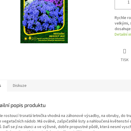
Rychle ro
velkými, 
dosahuje
Detailní 
TISK
s
Diskuze
ailní popis produktu
le rostoucí trsnatá letnička vhodná na záhonové výsadby, na obruby, do tru
ch vegetačních nádob. Má oválné, zašpičatělé listy a nahloučená květenství
. Daří se jí na slunci a ve výživné, dobře propustné půdě, která nesmí vysc