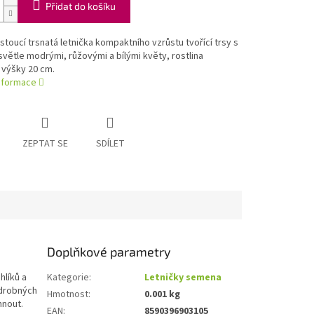
Přidat do košíku
stoucí trsnatá letnička kompaktního vzrůstu tvořící trsy s
světle modrými, růžovými a bílými květy, rostlina
 výšky 20 cm.
informace
ZEPTAT SE
SDÍLET
Doplňkové parametry
hlíků a
Kategorie
:
Letničky semena
 drobných
Hmotnost
:
0.001 kg
hnout.
EAN
:
8590396903105