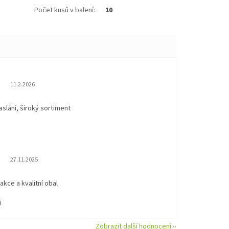
Počet kusů v balení
:
10
Hodnocení obchodu je 5 z 5 hvězdiček.
11.2.2026
aslání, široký sortiment
Hodnocení obchodu je 5 z 5 hvězdiček.
27.11.2025
eakce a kvalitní obal
i
Zobrazit další hodnocení