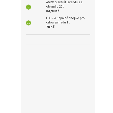
AGRO Substrát levandule a
oleandry 20 l
84,90 Kč
FLORIA Kapalné hnojivo pro
celou zahradu 1 l
78 Kč