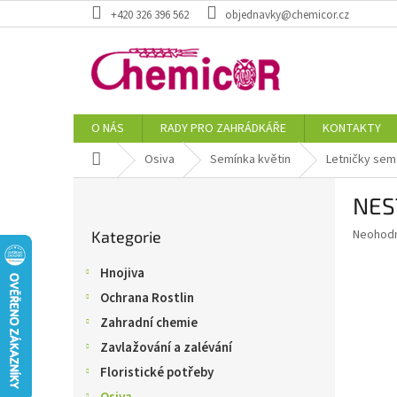
Přejít
+420 326 396 562
objednavky@chemicor.cz
na
obsah
O NÁS
RADY PRO ZAHRÁDKÁŘE
KONTAKTY
Domů
Osiva
Semínka květin
Letničky se
P
NES
o
Přeskočit
s
Průměr
Neohod
Kategorie
kategorie
t
hodnoce
r
produkt
Hnojiva
a
je
Ochrana Rostlin
0,0
n
z
n
Zahradní chemie
5
í
Zavlažování a zalévání
hvězdič
p
Floristické potřeby
a