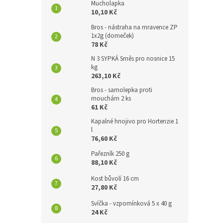
Mucholapka
10,10 Kč
Bros - nástraha na mravence ZP
1x2g (domeček)
78 Kč
N 3 SYPKÁ Směs pro nosnice 15
kg
263,10 Kč
Bros - samolepka proti
mouchám 2 ks
61 Kč
Kapalné hnojivo pro Hortenzie 1
l
76,60 Kč
Pařezník 250 g
88,10 Kč
Kost bůvolí 16 cm
27,80 Kč
Svíčka - vzpomínková 5 x 40 g
24 Kč