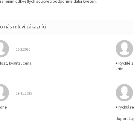
raněním odkvetlých soukvětí podpoříme další kvetení.
Hodnocení obchodu je 5 z 5 hvězdiček.
15.2.2026
ost, kvalita, cena.
+ Rychlé z
- Nic
Hodnocení obchodu je 5 z 5 hvězdiček.
29.11.2025
odné
+ rychlá r
doporučuj