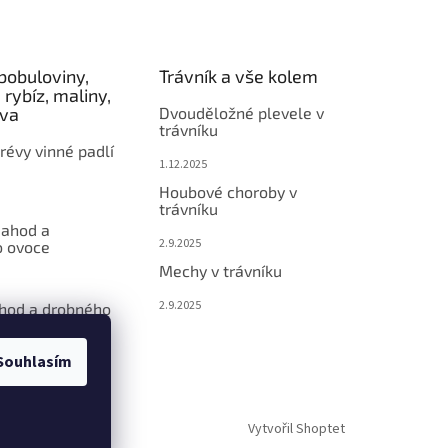
bobuloviny,
Trávník a vše kolem
 rybíz, maliny,
éva
Dvouděložné plevele v
trávníku
révy vinné padlí
1.12.2025
Houbové choroby v
trávníku
jahod a
2.9.2025
 ovoce
Mechy v trávníku
2.9.2025
ahod a drobného
Souhlasím
Vytvořil Shoptet