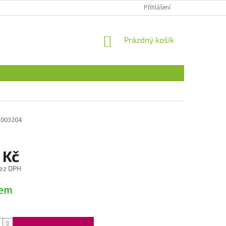
Přihlášení
NÁKUPNÍ
Prázdný košík
KOŠÍK
A003204
 Kč
ez DPH
dem