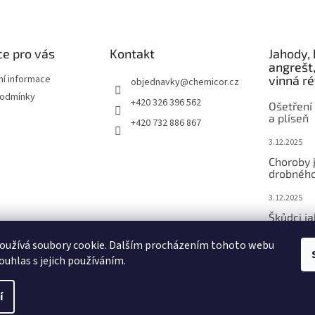
e pro vás
Kontakt
Jahody, 
angrešt,
ní informace
vinná r
objednavky
@
chemicor.cz
podmínky
+420 326 396 562
Ošetření 
a plíseň
+420 732 886 867
3.12.2025
Choroby 
drobného
3.12.2025
Škůdci j
ovoce
oužívá soubory cookie. Dalším procházením tohoto webu
3.12.2025
ouhlas s jejich používáním.
í
vit nastavení cookies