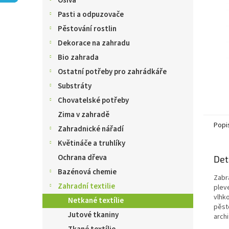
Osiva
n
e
Pasti a odpuzovače
l
Pěstování rostlin
Dekorace na zahradu
Bio zahrada
Ostatní potřeby pro zahrádkáře
Substráty
Chovatelské potřeby
Zima v zahradě
Popi
Zahradnické nářadí
Květináče a truhlíky
Ochrana dřeva
Det
Bazénová chemie
Zabr
Zahradní textilie
plev
vlhk
Netkané textílie
pěst
Jutové tkaniny
archi