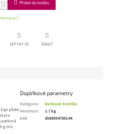
Přidat do košíku
informace
ZEPTAT SE
SDÍLET
Doplňkové parametry
Kategorie
:
Netkané textílie
ržuje půdní
Hmotnost
:
1.7 kg
ná pro
EAN
:
8588004785144
a parková
45 g/m2.