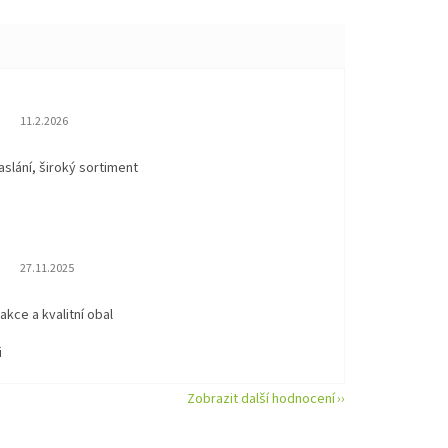
Hodnocení obchodu je 5 z 5 hvězdiček.
11.2.2026
aslání, široký sortiment
Hodnocení obchodu je 5 z 5 hvězdiček.
27.11.2025
eakce a kvalitní obal
i
Zobrazit další hodnocení