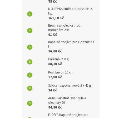
78 Kč
N 3 SYPKÁ Směs pro nosnice 15
kg
263,10 Kč
Bros - samolepka proti
mouchám 2 ks
61 Kč
Kapalné hnojivo pro Hortenzie 1
l
76,60 Kč
Pařezník 250 g
88,10 Kč
Kost bůvolí 16 cm
27,80 Kč
Svíčka - vzpomínková 5 x 40 g
24 Kč
AGRO Substrát levandule a
oleandry 20 l
84,90 Kč
FLORIA Kapalné hnojivo pro