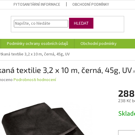
FYTOSANITÁRNÍ INFORMACE
OBCHODNÍ PODMÍNKY
HLEDAT
Podmínky ochrany osobních údajů
Obchodní podmínky
tkaná textilie 3,2 x 10 m, černá, 45g, UV
aná textilie 3,2 x 10 m, černá, 45g, UV
né
noceno
Podrobnosti hodnocení
ní
288
u
238 Kč b
Měrná
Skla
cena:
ek.