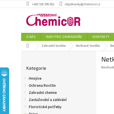
Přejít
+420 326 396 562
objednavky@chemicor.cz
na
obsah
O NÁS
RADY PRO ZAHRÁDKÁŘE
KONTAKTY
Domů
Zahradní textilie
Netkané textílie
Ne
P
Netk
o
Přeskočit
s
Průměr
Neohod
Kategorie
kategorie
t
hodnoce
r
produkt
Hnojiva
a
je
Ochrana Rostlin
0,0
n
z
n
Zahradní chemie
5
í
Zavlažování a zalévání
hvězdič
p
Floristické potřeby
a