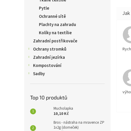
Tkané textílie
Pytle
Ochranné sítě
Plachty na zahradu
Kolíky na textílie
Zahradní postřikovače
Rychl
Ochrany stromků
Zahradní jezírka
Kompostování
Sadby
výh
Top 10 produktů
Mucholapka
10,10 Kč
Bros - nástraha na mravence ZP
1x2g (domeček)