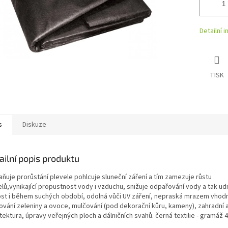
Detailní 
TISK
s
Diskuze
ailní popis produktu
aňuje prorůstání plevele pohlcuje sluneční záření a tím zamezuje růstu
elů,vynikající propustnost vody i vzduchu, snižuje odpařování vody a tak ud
ost i během suchých období, odolná vůči UV záření, nepraská mrazem vhod
ování zeleniny a ovoce, mulčování (pod dekorační kůru, kameny), zahradní 
tektura, úpravy veřejných ploch a dálničních svahů. černá textilie - gramáž 