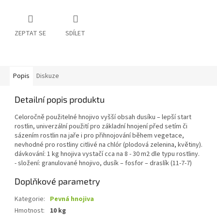
ZEPTAT SE
SDÍLET
Popis
Diskuze
Detailní popis produktu
Celoročně použitelné hnojivo vyšší obsah dusíku – lepší start
rostlin, univerzální použití pro základní hnojení před setím či
sázením rostlin na jaře i pro přihnojování během vegetace,
nevhodné pro rostliny citlivé na chlór (plodová zelenina, květiny).
dávkování: 1 kg hnojiva vystačí cca na 8 - 30 m2 dle typu rostliny.
- složení: granulované hnojivo, dusík – fosfor – draslík (11-7-7)
Doplňkové parametry
Kategorie
:
Pevná hnojiva
Hmotnost
:
10 kg