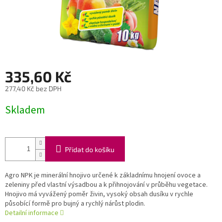
335,60 Kč
277,40 Kč bez DPH
Měrná
Skladem
cena:
Přidat do košíku
Agro NPK je minerální hnojivo určené k základnímu hnojení ovoce a
zeleniny před vlastní výsadbou a k přihnojování v průběhu vegetace.
Hnojivo má vyvážený poměr živin, vysoký obsah dusíku v rychle
působící formě pro bujný a rychlý nárůst plodin.
Detailní informace