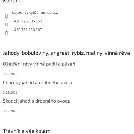
Kontakt
objednavky
@
chemicor.cz
+420 326 396 562
+420 732 886 867
Jahody, bobuloviny, angrešt, rybíz, maliny, vinná réva
Ošetření révy vinné padlí a plíseň
3.12.2025
Choroby jahod a drobného ovoce
3.12.2025
Škůdci jahod a drobného ovoce
3.12.2025
Trávník a vše kolem