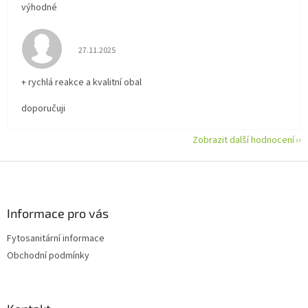
výhodné
Hodnocení obchodu je 5 z 5 hvězdiček.
27.11.2025
+ rychlá reakce a kvalitní obal
doporučuji
Zobrazit další hodnocení
Z
á
p
a
Informace pro vás
t
Fytosanitární informace
í
Obchodní podmínky