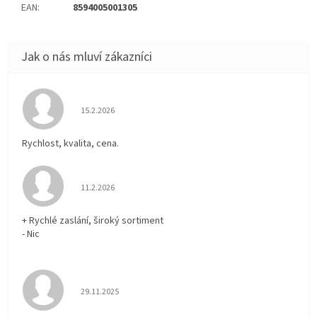
EAN
:
8594005001305
Hodnocení obchodu je 5 z 5 hvězdiček.
15.2.2026
Rychlost, kvalita, cena.
Hodnocení obchodu je 5 z 5 hvězdiček.
11.2.2026
+ Rychlé zaslání, široký sortiment
- Nic
Hodnocení obchodu je 5 z 5 hvězdiček.
29.11.2025