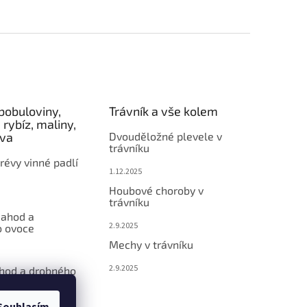
bobuloviny,
Trávník a vše kolem
 rybíz, maliny,
éva
Dvouděložné plevele v
trávníku
révy vinné padlí
1.12.2025
Houbové choroby v
trávníku
jahod a
2.9.2025
 ovoce
Mechy v trávníku
2.9.2025
ahod a drobného