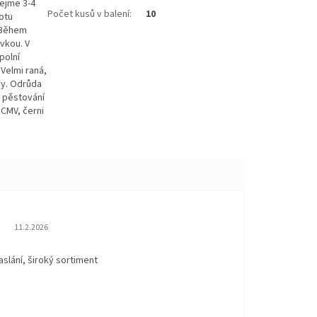
tejme 3-4
Počet kusů v balení
:
10
otu
. Během
vkou. V
polní
Velmi raná,
vy. Odrůda
o pěstování
 CMV, černi
Hodnocení obchodu je 5 z 5 hvězdiček.
11.2.2026
aslání, široký sortiment