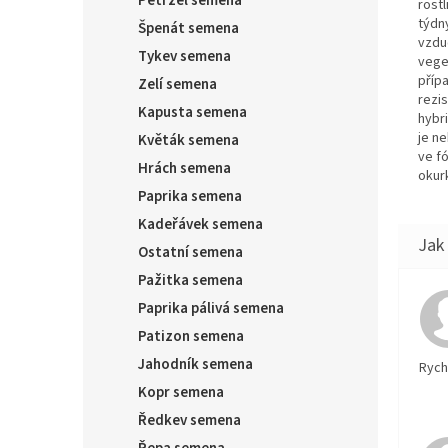
Petržel semena
rost
týdn
Špenát semena
vzdu
Tykev semena
vege
příp
Zelí semena
rezi
Kapusta semena
hybr
je n
Květák semena
ve fó
Hrách semena
okurk
Paprika semena
Kadeřávek semena
Ostatní semena
Pažitka semena
Paprika pálivá semena
Patizon semena
Jahodník semena
Rychl
Kopr semena
Ředkev semena