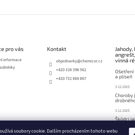
e pro vás
Kontakt
Jahody, 
angrešt,
ní informace
vinná r
objednavky
@
chemicor.cz
podmínky
+420 326 396 562
Ošetření 
a plíseň
+420 732 886 867
3.12.2025
Choroby 
drobného
3.12.2025
Škůdci j
ovoce
oužívá soubory cookie. Dalším procházením tohoto webu
3.12.2025