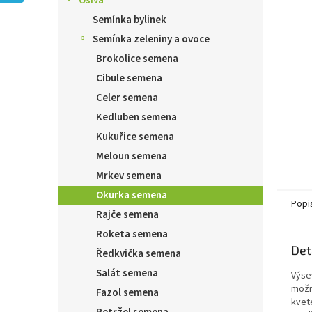
Osiva
n
e
Semínka bylinek
l
Semínka zeleniny a ovoce
Brokolice semena
Cibule semena
Celer semena
Kedluben semena
Kukuřice semena
Meloun semena
Mrkev semena
Okurka semena
Popi
Rajče semena
Roketa semena
Det
Ředkvička semena
Salát semena
Výse
možn
Fazol semena
kvete