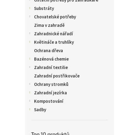
Ostatní potřeby pro zahrádkáře
Substráty
Chovatelské potřeby
Zima v zahradě
Zahradnické nářadí
Květináče a truhlíky
Ochrana dřeva
Bazénová chemie
Zahradní textilie
Zahradní postřikovače
Ochrany stromků
Zahradní jezírka
Kompostování
Sadby
Top 10 produktů