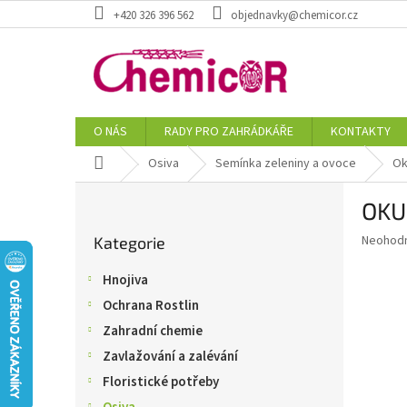
Přejít
+420 326 396 562
objednavky@chemicor.cz
na
obsah
O NÁS
RADY PRO ZAHRÁDKÁŘE
KONTAKTY
Domů
Osiva
Semínka zeleniny a ovoce
Ok
P
OKU
o
Přeskočit
s
Průměr
Neohod
Kategorie
kategorie
t
hodnoce
r
produkt
Hnojiva
a
je
Ochrana Rostlin
0,0
n
z
n
Zahradní chemie
5
í
Zavlažování a zalévání
hvězdič
p
Floristické potřeby
a