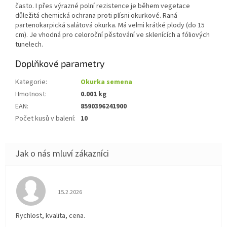
často. I přes výrazné polní rezistence je během vegetace
důležitá chemická ochrana proti plísni okurkové. Raná
partenokarpická salátová okurka. Má velmi krátké plody (do 15
cm). Je vhodná pro celoroční pěstování ve sklenících a fóliových
tunelech.
Doplňkové parametry
Kategorie
:
Okurka semena
Hmotnost
:
0.001 kg
EAN
:
8590396241900
Počet kusů v balení
:
10
Hodnocení obchodu je 5 z 5 hvězdiček.
15.2.2026
Rychlost, kvalita, cena.