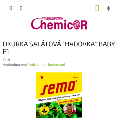
Přejít
NÁKUP
na
obsah
KOŠÍK
OKURKA SALÁTOVÁ "HADOVKA" BABY
F1
2419
Průměrné
Neohodnoceno
Podrobnosti hodnocení
hodnocení
produktu
je
0,0
z
5
hvězdiček.