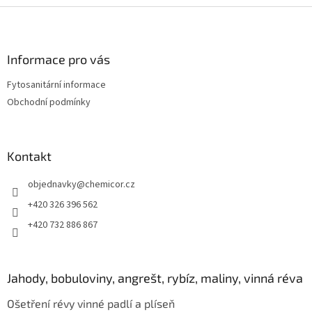
Z
á
p
a
Informace pro vás
t
Fytosanitární informace
í
Obchodní podmínky
Kontakt
objednavky
@
chemicor.cz
+420 326 396 562
+420 732 886 867
Jahody, bobuloviny, angrešt, rybíz, maliny, vinná réva
Ošetření révy vinné padlí a plíseň