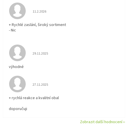
Hodnocení obchodu je 5 z 5 hvězdiček.
11.2.2026
+ Rychlé zaslání, široký sortiment
- Nic
Hodnocení obchodu je 5 z 5 hvězdiček.
29.11.2025
výhodné
Hodnocení obchodu je 5 z 5 hvězdiček.
27.11.2025
+ rychlá reakce a kvalitní obal
doporučuji
Zobrazit další hodnocení