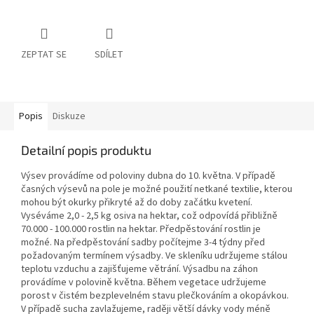
ZEPTAT SE
SDÍLET
Popis
Diskuze
Detailní popis produktu
Výsev provádíme od poloviny dubna do 10. května. V případě
časných výsevů na pole je možné použití netkané textilie, kterou
mohou být okurky přikryté až do doby začátku kvetení.
Vyséváme 2,0 - 2,5 kg osiva na hektar, což odpovídá přibližně
70.000 - 100.000 rostlin na hektar. Předpěstování rostlin je
možné. Na předpěstování sadby počítejme 3-4 týdny před
požadovaným termínem výsadby. Ve skleníku udržujeme stálou
teplotu vzduchu a zajišťujeme větrání. Výsadbu na záhon
provádíme v polovině května. Během vegetace udržujeme
porost v čistém bezplevelném stavu plečkováním a okopávkou.
V případě sucha zavlažujeme, raději větší dávky vody méně