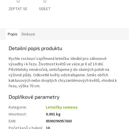
ZEPTAT SE
SDÍLET
Popis
Diskuze
Detailní popis produktu
Rychle rostoucí vzpřímená letnička. Ideální pro záhonové
výsadby i k řezu. Životnost květů ve váze je 8 až 10 dní.
Pěstitelsky nenáročná, umísťujeme ji do slunných poloh na
výživné půdy. Odkvetlé květy odstraňujeme. Směs obřích
kaktusových nebo dvojitých chryzantémových květů, vhodná k
řezu, výška 70 cm.
Doplňkové parametry
Kategorie
:
Letničky semena
Hmotnost
:
0.001 kg
EAN
:
8590396957603
Počet kusů v balení
:
10