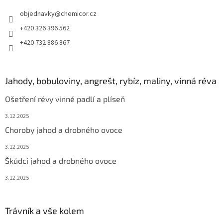
objednavky
@
chemicor.cz
+420 326 396 562
+420 732 886 867
Jahody, bobuloviny, angrešt, rybíz, maliny, vinná réva
Ošetření révy vinné padlí a plíseň
3.12.2025
Choroby jahod a drobného ovoce
3.12.2025
Škůdci jahod a drobného ovoce
3.12.2025
Trávník a vše kolem