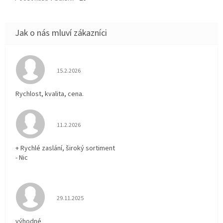
Hodnocení obchodu je 5 z 5 hvězdiček.
15.2.2026
Rychlost, kvalita, cena.
Hodnocení obchodu je 5 z 5 hvězdiček.
11.2.2026
+ Rychlé zaslání, široký sortiment
- Nic
Hodnocení obchodu je 5 z 5 hvězdiček.
29.11.2025
výhodné