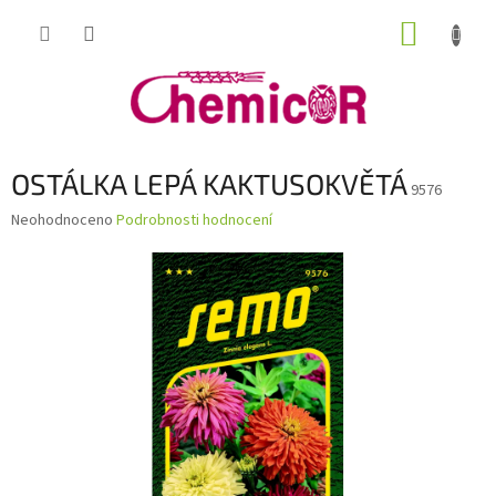
Přejít
NÁKUP
na
obsah
KOŠÍK
OSTÁLKA LEPÁ KAKTUSOKVĚTÁ
9576
Průměrné
Neohodnoceno
Podrobnosti hodnocení
hodnocení
produktu
je
0,0
z
5
hvězdiček.