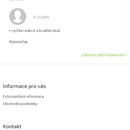
Hodnocení obchodu je 5 z 5 hvězdiček.
27.11.2025
+ rychlá reakce a kvalitní obal
doporučuji
Zobrazit další hodnocení
Z
á
p
a
Informace pro vás
t
Fytosanitární informace
í
Obchodní podmínky
Kontakt