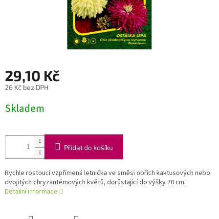
29,10 Kč
26 Kč bez DPH
Měrná
Skladem
cena:
Přidat do košíku
Rychle rostoucí vzpřímená letnička ve směsi obřích kaktusových nebo
dvojitých chryzantémových květů, dorůstající do výšky 70 cm.
Detailní informace