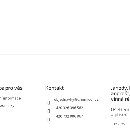
e pro vás
Kontakt
Jahody, 
angrešt,
ní informace
vinná r
objednavky
@
chemicor.cz
podmínky
+420 326 396 562
Ošetření 
a plíseň
+420 732 886 867
3.12.2025