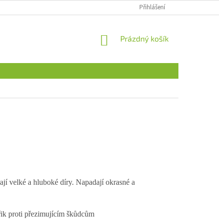
Přihlášení
NÁKUPNÍ
Prázdný košík
KOŠÍK
ají velké a hluboké díry. Napadají okrasné a
ik proti přezimujícím škůdcům