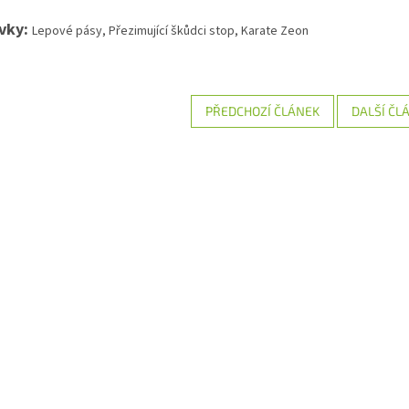
avky:
Lepové pásy, Přezimující škůdci stop, Karate Zeon
PŘEDCHOZÍ ČLÁNEK
DALŠÍ ČL