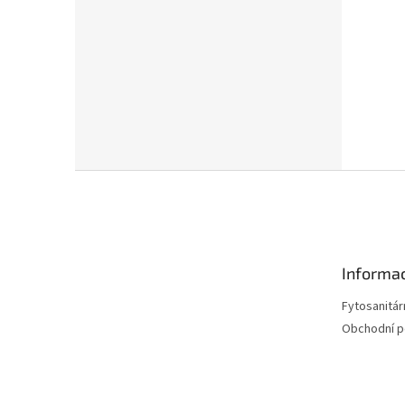
Z
á
p
a
t
Informac
í
Fytosanitár
Obchodní 