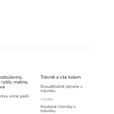
bobuloviny,
Trávník a vše kolem
 rybíz, maliny,
éva
Dvouděložné plevele v
trávníku
révy vinné padlí
1.12.2025
Houbové choroby v
trávníku