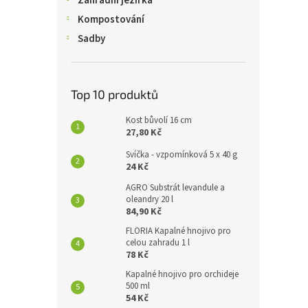
Zahradní jezírka
Kompostování
Sadby
Top 10 produktů
Kost bůvolí 16 cm
27,80 Kč
Svíčka - vzpomínková 5 x 40 g
24 Kč
AGRO Substrát levandule a
oleandry 20 l
84,90 Kč
FLORIA Kapalné hnojivo pro
celou zahradu 1 l
78 Kč
Kapalné hnojivo pro orchideje
500 ml
54 Kč