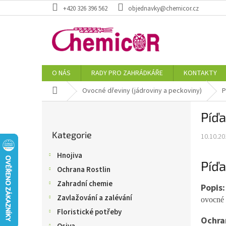
Přejít
+420 326 396 562
objednavky@chemicor.cz
na
obsah
O NÁS
RADY PRO ZAHRÁDKÁŘE
KONTAKTY
Domů
Ovocné dřeviny (jádroviny a peckoviny)
P
P
Píď
o
Přeskočit
s
Kategorie
kategorie
10.10.20
t
r
Hnojiva
a
Píďa
Ochrana Rostlin
n
n
Zahradní chemie
Popis:
í
Zavlažování a zalévání
ovocné 
p
Floristické potřeby
a
Ochra