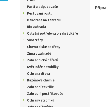
Osiva
n
e
Pasti a odpuzovače
Přípr
l
Pěstování rostlin
Dekorace na zahradu
Bio zahrada
Ostatní potřeby pro zahrádkáře
Substráty
Chovatelské potřeby
Zima v zahradě
Zahradnické nářadí
Květináče a truhlíky
Ochrana dřeva
Bazénová chemie
Zahradní textilie
Zahradní postřikovače
Ochrany stromků