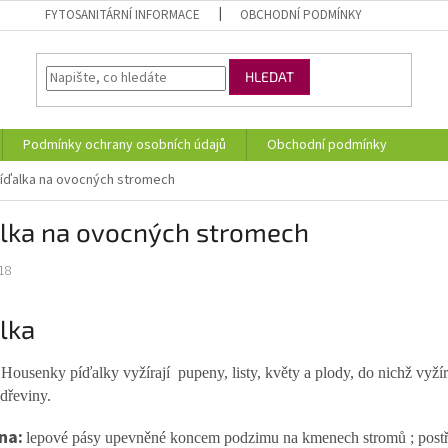
FYTOSANITÁRNÍ INFORMACE
OBCHODNÍ PODMÍNKY
HLEDAT
Podmínky ochrany osobních údajů
Obchodní podmínky
íďalka na ovocných stromech
alka na ovocných stromech
18
lka
Housenky píďalky vyžírají pupeny, listy, květy a plody, do nichž vyžír
dřeviny.
na:
lepové pásy upevněné koncem podzimu na kmenech stromů ; postř