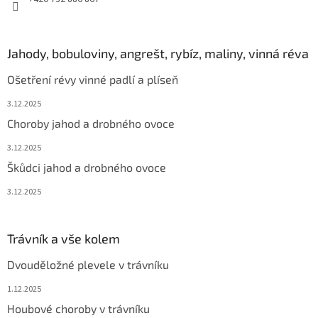
Jahody, bobuloviny, angrešt, rybíz, maliny, vinná réva
Ošetření révy vinné padlí a plíseň
3.12.2025
Choroby jahod a drobného ovoce
3.12.2025
Škůdci jahod a drobného ovoce
3.12.2025
Trávník a vše kolem
Dvouděložné plevele v trávníku
1.12.2025
Houbové choroby v trávníku