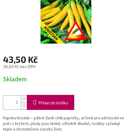
43,50 Kč
38,80 Kč bez DPH
Měrná
Skladem
cena:
Přidat do košíku
Paprika Kristián – pálivé žluté chilli papričky, určené pro pěstování na
poli i v krytech, plody jsou tenké, středně dlouhé, rostliny vyžadují
teplo a dostatečnou zásobu živin.