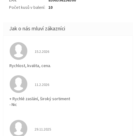
EAN
:
8590396256300
Počet kusů v balení
:
10
Hodnocení obchodu je 5 z 5 hvězdiček.
15.2.2026
Rychlost, kvalita, cena.
Hodnocení obchodu je 5 z 5 hvězdiček.
11.2.2026
+ Rychlé zaslání, široký sortiment
- Nic
Hodnocení obchodu je 5 z 5 hvězdiček.
29.11.2025