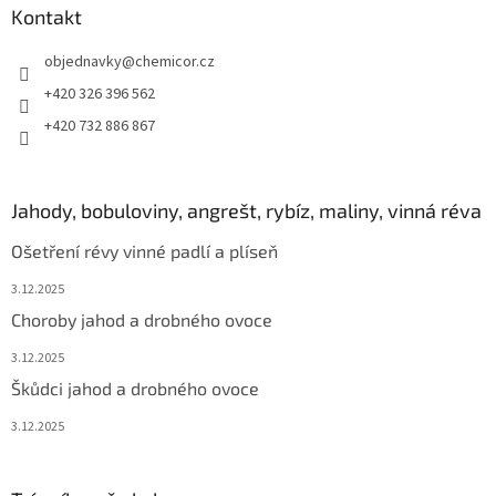
Kontakt
objednavky
@
chemicor.cz
+420 326 396 562
+420 732 886 867
Jahody, bobuloviny, angrešt, rybíz, maliny, vinná réva
Ošetření révy vinné padlí a plíseň
3.12.2025
Choroby jahod a drobného ovoce
3.12.2025
Škůdci jahod a drobného ovoce
3.12.2025