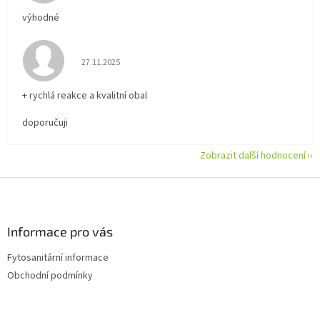
výhodné
Hodnocení obchodu je 5 z 5 hvězdiček.
27.11.2025
+ rychlá reakce a kvalitní obal
doporučuji
Zobrazit další hodnocení
Z
á
p
a
Informace pro vás
t
Fytosanitární informace
í
Obchodní podmínky