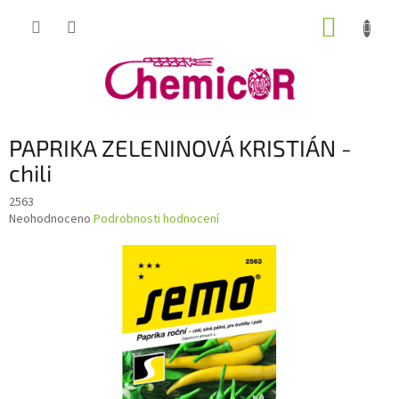
Přejít
NÁKUP
na
obsah
KOŠÍK
PAPRIKA ZELENINOVÁ KRISTIÁN -
chili
2563
Průměrné
Neohodnoceno
Podrobnosti hodnocení
hodnocení
produktu
je
0,0
z
5
hvězdiček.