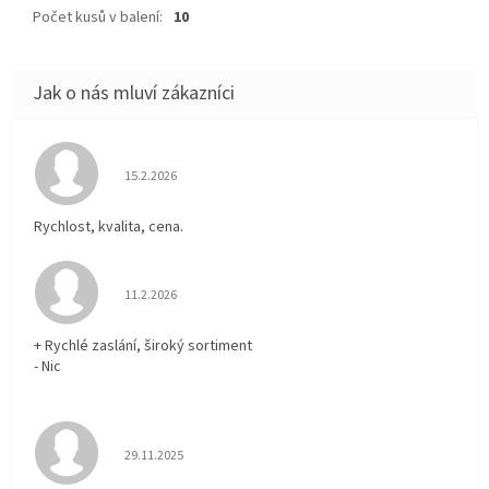
Počet kusů v balení
:
10
Hodnocení obchodu je 5 z 5 hvězdiček.
15.2.2026
Rychlost, kvalita, cena.
Hodnocení obchodu je 5 z 5 hvězdiček.
11.2.2026
+ Rychlé zaslání, široký sortiment
- Nic
Hodnocení obchodu je 5 z 5 hvězdiček.
29.11.2025