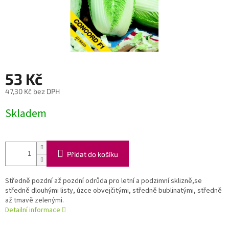
53 Kč
47,30 Kč bez DPH
Měrná
Skladem
cena:
Přidat do košíku
Středně pozdní až pozdní odrůda pro letní a podzimní sklizně,se
středně dlouhými listy, úzce obvejčitými, středně bublinatými, středně
až tmavě zelenými.
Detailní informace