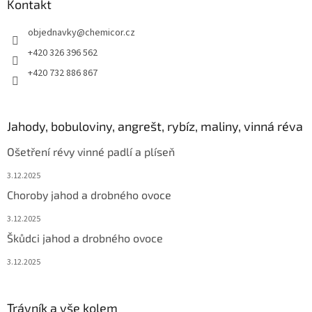
Kontakt
objednavky
@
chemicor.cz
+420 326 396 562
+420 732 886 867
Jahody, bobuloviny, angrešt, rybíz, maliny, vinná réva
Ošetření révy vinné padlí a plíseň
3.12.2025
Choroby jahod a drobného ovoce
3.12.2025
Škůdci jahod a drobného ovoce
3.12.2025
Trávník a vše kolem