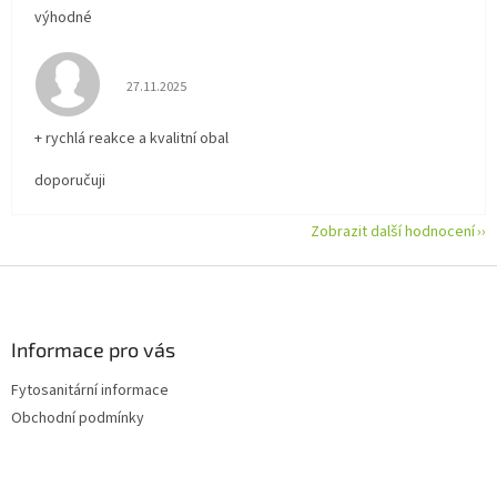
výhodné
Hodnocení obchodu je 5 z 5 hvězdiček.
27.11.2025
+ rychlá reakce a kvalitní obal
doporučuji
Zobrazit další hodnocení
Z
á
p
a
Informace pro vás
t
Fytosanitární informace
í
Obchodní podmínky