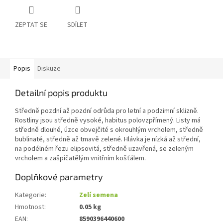
ZEPTAT SE
SDÍLET
Popis
Diskuze
Detailní popis produktu
Středně pozdní až pozdní odrůda pro letní a podzimní sklizně.
Rostliny jsou středně vysoké, habitus polovzpřímený. Listy má
středně dlouhé, úzce obvejčité s okrouhlým vrcholem, středně
bublinaté, středně až tmavě zelené. Hlávka je nízká až střední,
na podélném řezu elipsovitá, středně uzavřená, se zeleným
vrcholem a zašpičatělým vnitřním košťálem.
Doplňkové parametry
Kategorie
:
Zelí semena
Hmotnost
:
0.05 kg
EAN
:
8590396440600