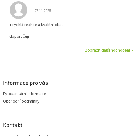
Hodnocení obchodu je 5 z 5 hvězdiček.
27.11.2025
+ rychlá reakce a kvalitní obal
doporučuji
Zobrazit další hodnocení
Z
á
p
a
Informace pro vás
t
Fytosanitární informace
í
Obchodní podmínky
Kontakt