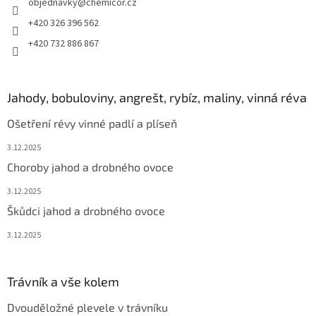
objednavky
@
chemicor.cz
+420 326 396 562
+420 732 886 867
Jahody, bobuloviny, angrešt, rybíz, maliny, vinná réva
Ošetření révy vinné padlí a plíseň
3.12.2025
Choroby jahod a drobného ovoce
3.12.2025
Škůdci jahod a drobného ovoce
3.12.2025
Trávník a vše kolem
Dvouděložné plevele v trávníku