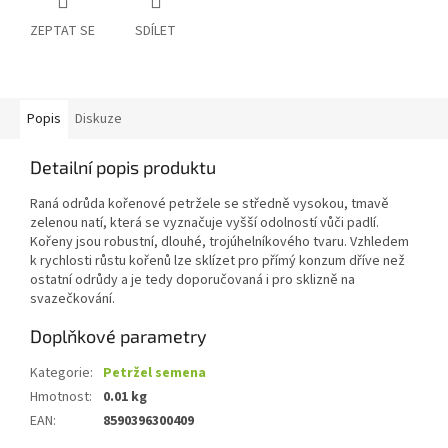
ZEPTAT SE
SDÍLET
Popis
Diskuze
Detailní popis produktu
Raná odrůda kořenové petržele se středně vysokou, tmavě
zelenou natí, která se vyznačuje vyšší odolností vůči padlí.
Kořeny jsou robustní, dlouhé, trojúhelníkového tvaru. Vzhledem
k rychlosti růstu kořenů lze sklízet pro přímý konzum dříve než
ostatní odrůdy a je tedy doporučovaná i pro sklizně na
svazečkování.
Doplňkové parametry
Kategorie
:
Petržel semena
Hmotnost
:
0.01 kg
EAN
:
8590396300409