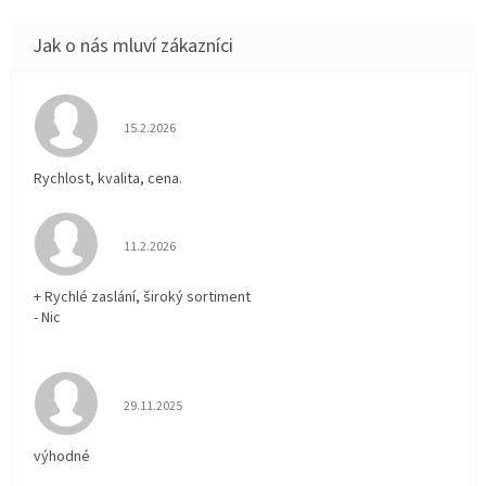
Hodnocení obchodu je 5 z 5 hvězdiček.
15.2.2026
Rychlost, kvalita, cena.
Hodnocení obchodu je 5 z 5 hvězdiček.
11.2.2026
+ Rychlé zaslání, široký sortiment
- Nic
Hodnocení obchodu je 5 z 5 hvězdiček.
29.11.2025
výhodné