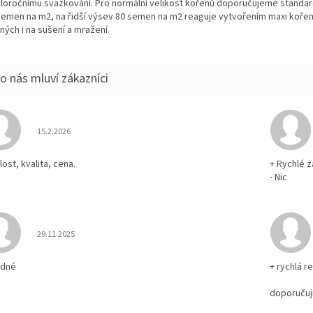
celoročnímu svazkování. Pro normální velikost kořenů doporučujeme standa
semen na m2, na řidší výsev 80 semen na m2 reaguje vytvořením maxi koře
ných i na sušení a mražení.
Hodnocení obchodu je 5 z 5 hvězdiček.
15.2.2026
ost, kvalita, cena.
+ Rychlé z
- Nic
Hodnocení obchodu je 5 z 5 hvězdiček.
29.11.2025
odné
+ rychlá r
doporučuj