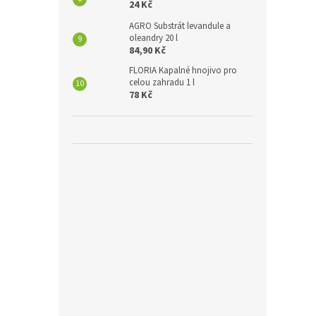
24 Kč
AGRO Substrát levandule a
oleandry 20 l
84,90 Kč
FLORIA Kapalné hnojivo pro
celou zahradu 1 l
78 Kč