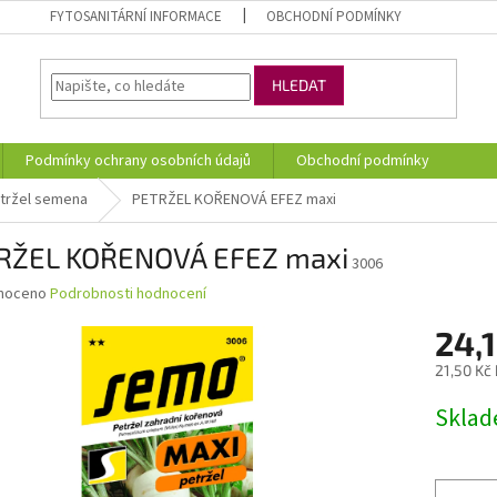
FYTOSANITÁRNÍ INFORMACE
OBCHODNÍ PODMÍNKY
HLEDAT
Podmínky ochrany osobních údajů
Obchodní podmínky
tržel semena
PETRŽEL KOŘENOVÁ EFEZ maxi
RŽEL KOŘENOVÁ EFEZ maxi
3006
né
noceno
Podrobnosti hodnocení
ní
24,1
u
21,50 Kč
Měrná
Skla
cena:
ek.