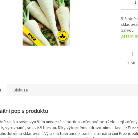
Středně 
skladován
barvou.
Detailní 
TISK
s
Diskuze
ailní popis produktu
dně raná a svým využitím univerzální odrůda kořenové petržele. Její kořeny
ké, vyrovnané, se svěží barvou. Díky výbornému zdravotnímu stavu je Efez
uhodobému skladování. Výrazná tolerance k padlí i alternáriu činí Efez ideál