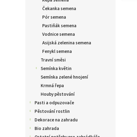
Řepa semena
Čekanka semena
Pór semena
Pastiňák semena
Vodnice semena
Asijská zelenina semena
Fenykl semena
Travní směsi
Semínka květin
Semínka zelené hnojení
Krmná řepa
Houby pěstování
Pasti a odpuzovače
Pěstování rostlin
Dekorace na zahradu
Bio zahrada