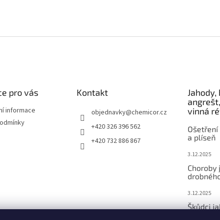
e pro vás
Kontakt
Jahody, 
angrešt,
ní informace
vinná r
objednavky
@
chemicor.cz
podmínky
+420 326 396 562
Ošetření 
a plíseň
+420 732 886 867
3.12.2025
Choroby 
drobného
3.12.2025
Škůdci j
ovoce