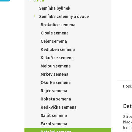
Osiva
n
e
Semínka bylinek
l
Semínka zeleniny a ovoce
Brokolice semena
Cibule semena
Celer semena
Kedluben semena
Kukuřice semena
Meloun semena
Mrkev semena
Okurka semena
Popi
Rajče semena
Roketa semena
Det
Ředkvička semena
Salát semena
Stře
hlad
Fazol semena
k dlo