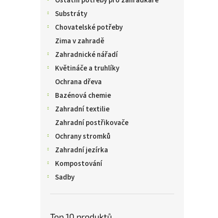
Ostatní potřeby pro zahrádkáře
Substráty
Chovatelské potřeby
Zima v zahradě
Zahradnické nářadí
Květináče a truhlíky
Ochrana dřeva
Bazénová chemie
Zahradní textilie
Zahradní postřikovače
Ochrany stromků
Zahradní jezírka
Kompostování
Sadby
Top 10 produktů