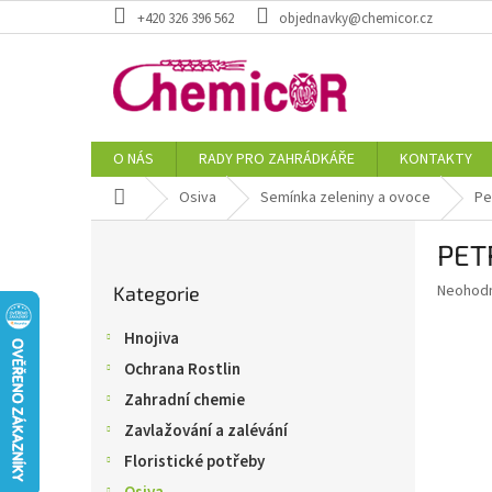
Přejít
+420 326 396 562
objednavky@chemicor.cz
na
obsah
O NÁS
RADY PRO ZAHRÁDKÁŘE
KONTAKTY
Domů
Osiva
Semínka zeleniny a ovoce
Pe
P
PET
o
Přeskočit
s
Průměr
Neohod
Kategorie
kategorie
t
hodnoce
r
produkt
Hnojiva
a
je
Ochrana Rostlin
0,0
n
z
n
Zahradní chemie
5
í
Zavlažování a zalévání
hvězdič
p
Floristické potřeby
a