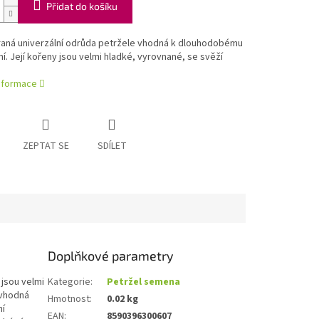
Přidat do košíku
raná univerzální odrůda petržele vhodná k dlouhodobému
í. Její kořeny jsou velmi hladké, vyrovnané, se svěží
informace
ZEPTAT SE
SDÍLET
Doplňkové parametry
 jsou velmi
Kategorie
:
Petržel semena
 vhodná
Hmotnost
:
0.02 kg
ní
EAN
:
8590396300607