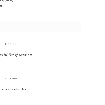
rdní výsev
nů
Hodnocení obchodu je 5 z 5 hvězdiček.
11.2.2026
aslání, široký sortiment
Hodnocení obchodu je 5 z 5 hvězdiček.
27.11.2025
eakce a kvalitní obal
i