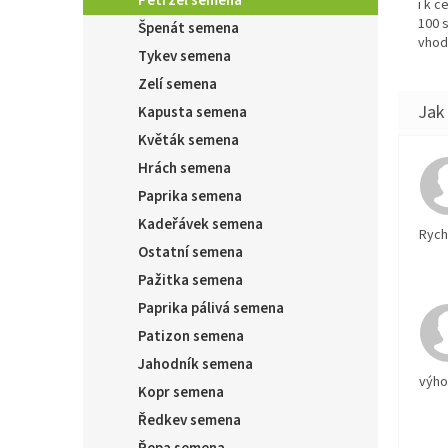
Petržel semena
i k 
100 
Špenát semena
vhod
Tykev semena
Zelí semena
Kapusta semena
Květák semena
Hrách semena
Paprika semena
Kadeřávek semena
Rychl
Ostatní semena
Pažitka semena
Paprika pálivá semena
Patizon semena
Jahodník semena
výh
Kopr semena
Ředkev semena