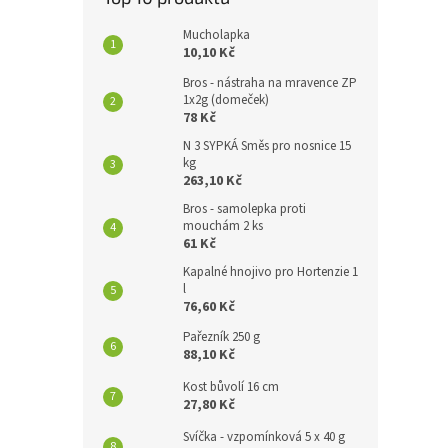
Mucholapka
10,10 Kč
Bros - nástraha na mravence ZP
1x2g (domeček)
78 Kč
N 3 SYPKÁ Směs pro nosnice 15
kg
263,10 Kč
Bros - samolepka proti
mouchám 2 ks
61 Kč
Kapalné hnojivo pro Hortenzie 1
l
76,60 Kč
Pařezník 250 g
88,10 Kč
Kost bůvolí 16 cm
27,80 Kč
Svíčka - vzpomínková 5 x 40 g