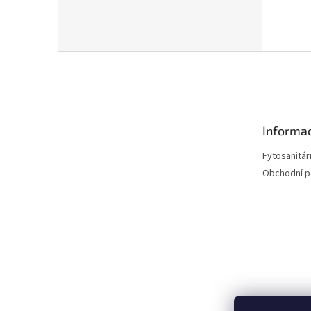
Z
á
p
a
t
Informac
í
Fytosanitár
Obchodní 