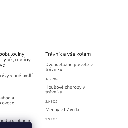
bobuloviny,
Trávník a vše kolem
 rybíz, maliny,
éva
Dvouděložné plevele v
trávníku
révy vinné padlí
1.12.2025
Houbové choroby v
trávníku
jahod a
2.9.2025
 ovoce
Mechy v trávníku
2.9.2025
ahod a drobného