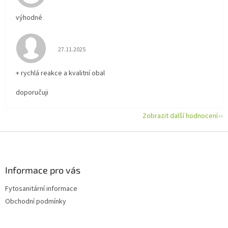
výhodné
Hodnocení obchodu je 5 z 5 hvězdiček.
27.11.2025
+ rychlá reakce a kvalitní obal
doporučuji
Zobrazit další hodnocení
Z
á
p
a
Informace pro vás
t
Fytosanitární informace
í
Obchodní podmínky