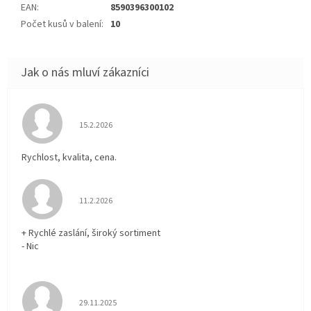
EAN
:
8590396300102
Počet kusů v balení
:
10
Hodnocení obchodu je 5 z 5 hvězdiček.
15.2.2026
Rychlost, kvalita, cena.
Hodnocení obchodu je 5 z 5 hvězdiček.
11.2.2026
+ Rychlé zaslání, široký sortiment
- Nic
Hodnocení obchodu je 5 z 5 hvězdiček.
29.11.2025