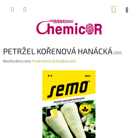
Přejít
NÁKUP
na
obsah
KOŠÍK
PETRŽEL KOŘENOVÁ HANÁCKÁ
3001
Průměrné
Neohodnoceno
Podrobnosti hodnocení
hodnocení
produktu
je
0,0
z
5
hvězdiček.