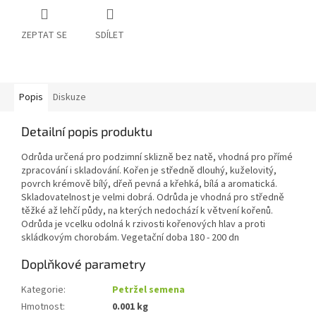
ZEPTAT SE
SDÍLET
Popis
Diskuze
Detailní popis produktu
Odrůda určená pro podzimní sklizně bez natě, vhodná pro přímé
zpracování i skladování. Kořen je středně dlouhý, kuželovitý,
povrch krémově bílý, dřeň pevná a křehká, bílá a aromatická.
Skladovatelnost je velmi dobrá. Odrůda je vhodná pro středně
těžké až lehčí půdy, na kterých nedochází k větvení kořenů.
Odrůda je vcelku odolná k rzivosti kořenových hlav a proti
skládkovým chorobám. Vegetační doba 180 - 200 dn
Doplňkové parametry
Kategorie
:
Petržel semena
Hmotnost
:
0.001 kg