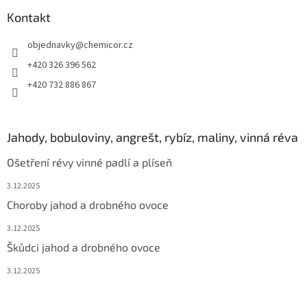
Kontakt
objednavky
@
chemicor.cz
+420 326 396 562
+420 732 886 867
Jahody, bobuloviny, angrešt, rybíz, maliny, vinná réva
Ošetření révy vinné padlí a plíseň
3.12.2025
Choroby jahod a drobného ovoce
3.12.2025
Škůdci jahod a drobného ovoce
3.12.2025