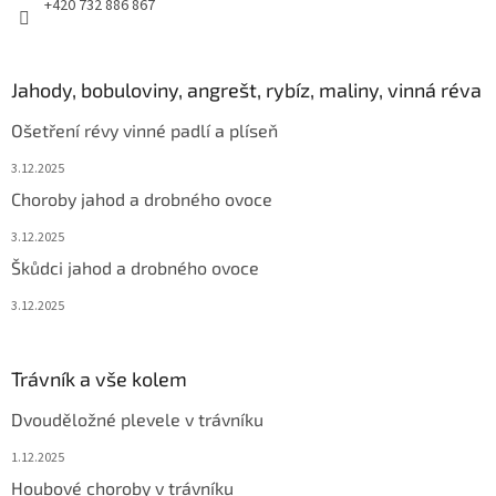
+420 732 886 867
Jahody, bobuloviny, angrešt, rybíz, maliny, vinná réva
Ošetření révy vinné padlí a plíseň
3.12.2025
Choroby jahod a drobného ovoce
3.12.2025
Škůdci jahod a drobného ovoce
3.12.2025
Trávník a vše kolem
Dvouděložné plevele v trávníku
1.12.2025
Houbové choroby v trávníku