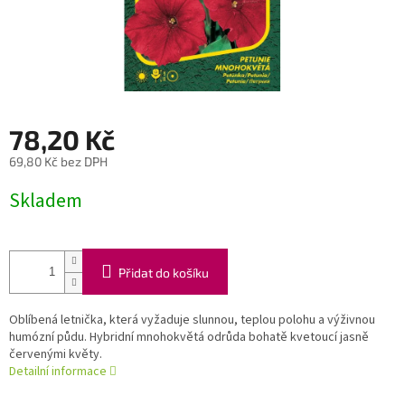
78,20 Kč
69,80 Kč bez DPH
Měrná
Skladem
cena:
Přidat do košíku
Oblíbená letnička, která vyžaduje slunnou, teplou polohu a výživnou
humózní půdu. Hybridní mnohokvětá odrůda bohatě kvetoucí jasně
červenými květy.
Detailní informace