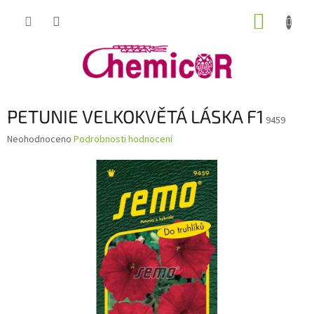
Přejít
NÁKUP
na
obsah
KOŠÍK
PETUNIE VELKOKVĚTÁ LÁSKA F1
9459
Průměrné
Neohodnoceno
Podrobnosti hodnocení
hodnocení
produktu
je
0,0
z
5
hvězdiček.