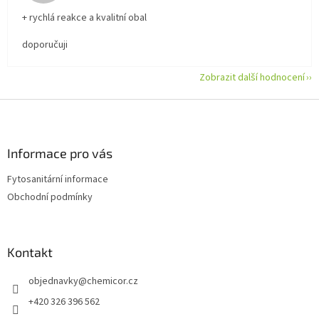
+ rychlá reakce a kvalitní obal
doporučuji
Zobrazit další hodnocení
Z
á
p
a
Informace pro vás
t
Fytosanitární informace
í
Obchodní podmínky
Kontakt
objednavky
@
chemicor.cz
+420 326 396 562