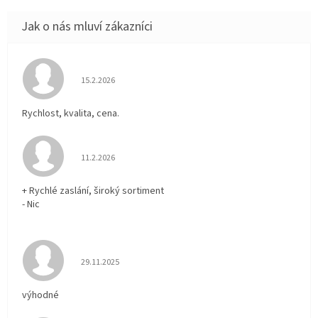
Hodnocení obchodu je 5 z 5 hvězdiček.
15.2.2026
Rychlost, kvalita, cena.
Hodnocení obchodu je 5 z 5 hvězdiček.
11.2.2026
+ Rychlé zaslání, široký sortiment
- Nic
Hodnocení obchodu je 5 z 5 hvězdiček.
29.11.2025
výhodné