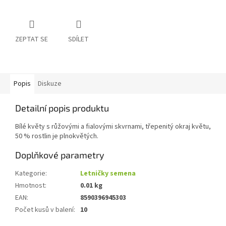
ZEPTAT SE
SDÍLET
Popis
Diskuze
Detailní popis produktu
Bílé květy s růžovými a fialovými skvrnami, třepenitý okraj květu,
50 % rostlin je plnokvětých.
Doplňkové parametry
Kategorie
:
Letničky semena
Hmotnost
:
0.01 kg
EAN
:
8590396945303
Počet kusů v balení
:
10