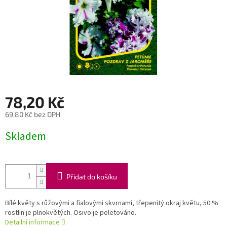
78,20 Kč
69,80 Kč bez DPH
Měrná
Skladem
cena:
Přidat do košíku
Bílé květy s růžovými a fialovými skvrnami, třepenitý okraj květu, 50 %
rostlin je plnokvětých. Osivo je peletováno.
Detailní informace