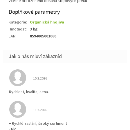
včetně přirozeného obsahu stopových prvků
Doplňkové parametry
Kategorie
:
Organická hnojiva
Hmotnost
:
3 kg
EAN
:
8594005001060
Hodnocení obchodu je 5 z 5 hvězdiček.
15.2.2026
Rychlost, kvalita, cena.
Hodnocení obchodu je 5 z 5 hvězdiček.
11.2.2026
+ Rychlé zaslání, široký sortiment
- Nic