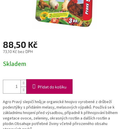
88,50 Kč
73,10 Kč bez DPH
Měrná
Skladem
cena:
Přidat do košíku
Agro Pravý slepičí hnůj je organické hnojivo vyrobené z drůbeží
podestýlky s přidáním melasy, melasových výpalků. Používá se k
základnímu hnojení před výsadbou, případně k přihnojování během
vegetace ovoce, zeleniny, okrasných rostlin a dalších rostlin a
plodin.Obsahuje potřebné živiny včetně přirozeného obsahu