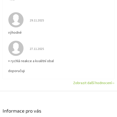
Hodnocení obchodu je 5 z 5 hvězdiček.
29.11.2025
výhodné
Hodnocení obchodu je 5 z 5 hvězdiček.
27.11.2025
+ rychlá reakce a kvalitní obal
doporučuji
Zobrazit další hodnocení
Z
á
p
a
Informace pro vás
t