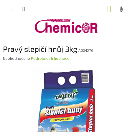
Přejít
NÁKUP
na
obsah
KOŠÍK
Pravý slepičí hnůj 3kg
A004276
Průměrné
Neohodnoceno
Podrobnosti hodnocení
hodnocení
produktu
je
0,0
z
5
hvězdiček.