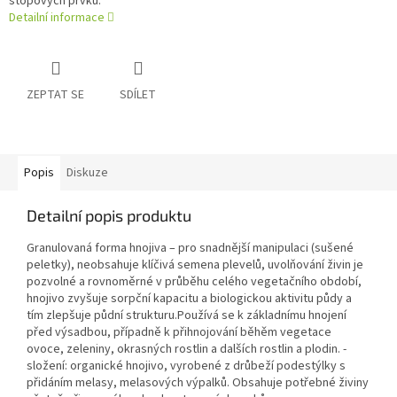
stopových prvků.
Detailní informace
ZEPTAT SE
SDÍLET
Popis
Diskuze
Detailní popis produktu
Granulovaná forma hnojiva – pro snadnější manipulaci (sušené
peletky), neobsahuje klíčivá semena plevelů, uvolňování živin je
pozvolné a rovnoměrné v průběhu celého vegetačního období,
hnojivo zvyšuje sorpční kapacitu a biologickou aktivitu půdy a
tím zlepšuje půdní strukturu.Používá se k základnímu hnojení
před výsadbou, případně k přihnojování běhěm vegetace
ovoce, zeleniny, okrasných rostlin a dalších rostlin a plodin. -
složení: organické hnojivo, vyrobené z drůbeží podestýlky s
přidáním melasy, melasových výpalků. Obsahuje potřebné živiny