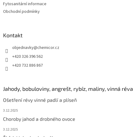
Fytosanitární informace
í
Obchodní podmínky
Kontakt
objednavky
@
chemicor.cz
+420 326 396 562
+420 732 886 867
Jahody, bobuloviny, angrešt, rybíz, maliny, vinná réva
Ošetření révy vinné padlí a plíseň
3.12.2025
Choroby jahod a drobného ovoce
3.12.2025