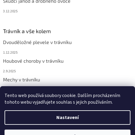
Škůdci jahod a drobného ovoce
3.12.2025
Trávník a vše kolem
Dvouděložné plevele v trávníku
1.12.2025
Houbové choroby v trávníku
2.9.2025
Mechy v trávníku
2.9.2025
Tento web používá soubory cookie. Dalším procházením
tohoto webu vyjadřujete souhlas s jejich používáním.
Vytvořil Shoptet
Nastavení
Copyright 2026
Chemicor
. Všechna práva vyhrazena.
Upravit