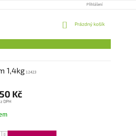
Přihlášení
NÁKUPNÍ
Prázdný košík
KOŠÍK
m 1,4kg
12423
,50 Kč
ez DPH
dem