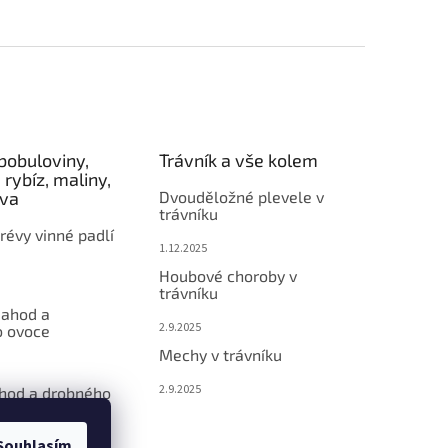
bobuloviny,
Trávník a vše kolem
 rybíz, maliny,
éva
Dvouděložné plevele v
trávníku
révy vinné padlí
1.12.2025
Houbové choroby v
trávníku
jahod a
2.9.2025
 ovoce
Mechy v trávníku
2.9.2025
ahod a drobného
Souhlasím