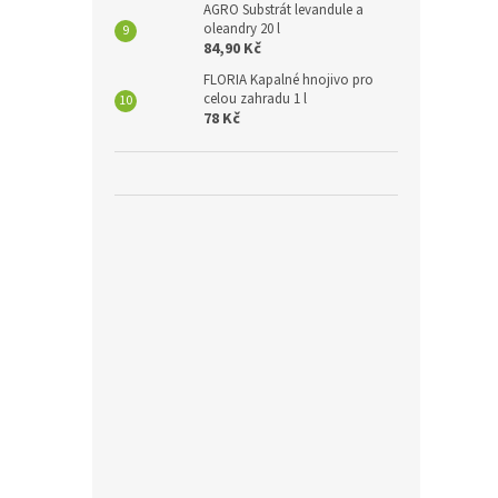
AGRO Substrát levandule a
oleandry 20 l
84,90 Kč
FLORIA Kapalné hnojivo pro
celou zahradu 1 l
78 Kč