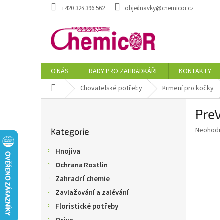
Přejít
+420 326 396 562
objednavky@chemicor.cz
na
obsah
O NÁS
RADY PRO ZAHRÁDKÁŘE
KONTAKTY
Domů
Chovatelské potřeby
Krmení pro kočky
P
PreV
o
Přeskočit
s
Průměr
Neohod
Kategorie
kategorie
t
hodnoce
r
produkt
Hnojiva
a
je
Ochrana Rostlin
0,0
n
z
n
Zahradní chemie
5
í
Zavlažování a zalévání
hvězdič
p
Floristické potřeby
a