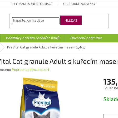
FYTOSANITÁRNÍ INFORMACE
OBCHODNÍ PODMÍNKY
HLEDAT
Podmínky ochrany osobních údajů
Obchodní podmínky
PreVital Cat granule Adult s kuřecím masem 1,4kg
ital Cat granule Adult s kuřecím mase
né
noceno
Podrobnosti hodnocení
ní
135
u
121 Kč b
Měrná
Skla
cena:
ek.