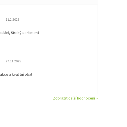
Hodnocení obchodu je 5 z 5 hvězdiček.
11.2.2026
aslání, široký sortiment
Hodnocení obchodu je 5 z 5 hvězdiček.
27.11.2025
eakce a kvalitní obal
i
Zobrazit další hodnocení