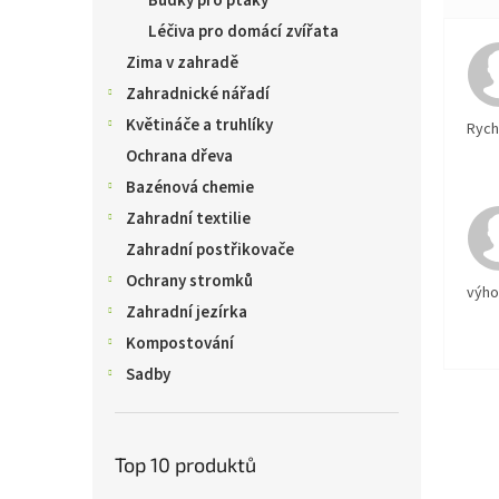
Budky pro ptáky
Léčiva pro domácí zvířata
Zima v zahradě
Zahradnické nářadí
Květináče a truhlíky
Rychl
Ochrana dřeva
Bazénová chemie
Zahradní textilie
Zahradní postřikovače
Ochrany stromků
výh
Zahradní jezírka
Kompostování
Sadby
Top 10 produktů