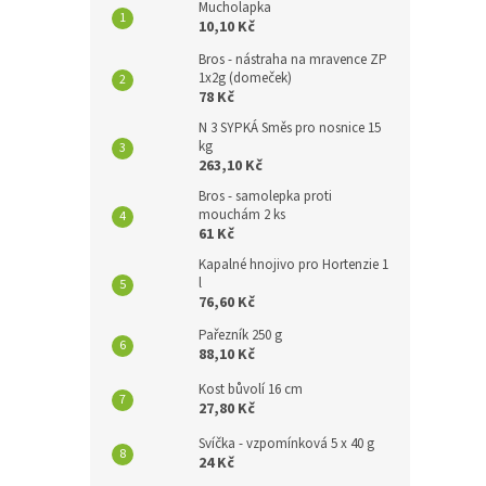
Mucholapka
10,10 Kč
Bros - nástraha na mravence ZP
1x2g (domeček)
78 Kč
N 3 SYPKÁ Směs pro nosnice 15
kg
263,10 Kč
Bros - samolepka proti
mouchám 2 ks
61 Kč
Kapalné hnojivo pro Hortenzie 1
l
76,60 Kč
Pařezník 250 g
88,10 Kč
Kost bůvolí 16 cm
27,80 Kč
Svíčka - vzpomínková 5 x 40 g
24 Kč