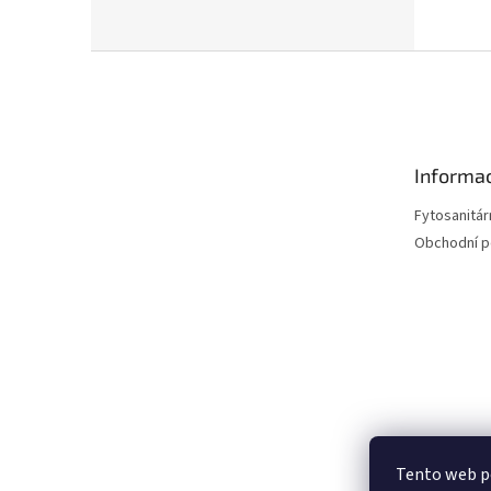
Z
á
p
a
t
Informac
í
Fytosanitár
Obchodní 
Tento web p