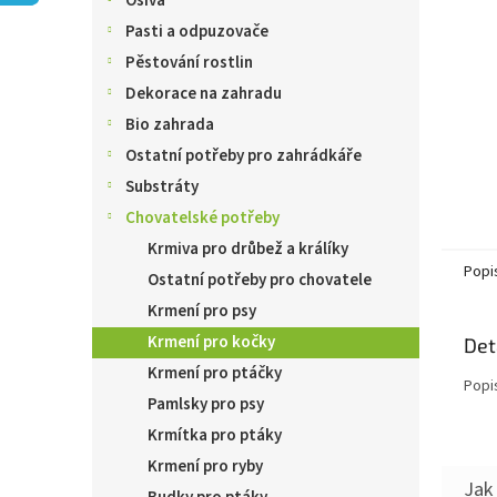
Osiva
n
e
Pasti a odpuzovače
l
Pěstování rostlin
Dekorace na zahradu
Bio zahrada
Ostatní potřeby pro zahrádkáře
Substráty
Chovatelské potřeby
Krmiva pro drůbež a králíky
Popi
Ostatní potřeby pro chovatele
Krmení pro psy
Krmení pro kočky
Det
Krmení pro ptáčky
Popi
Pamlsky pro psy
Krmítka pro ptáky
Krmení pro ryby