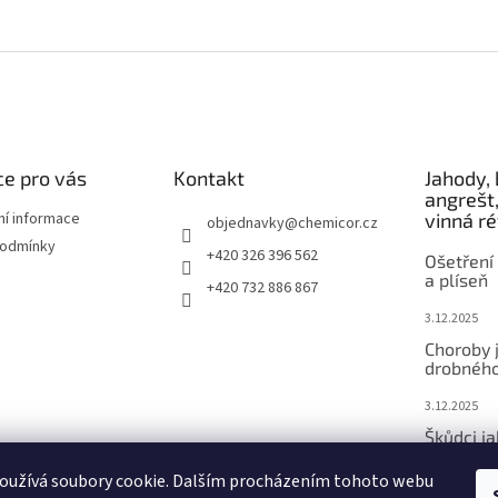
e pro vás
Kontakt
Jahody, 
angrešt,
ní informace
vinná r
objednavky
@
chemicor.cz
podmínky
+420 326 396 562
Ošetření 
a plíseň
+420 732 886 867
3.12.2025
Choroby 
drobného
3.12.2025
Škůdci j
ovoce
oužívá soubory cookie. Dalším procházením tohoto webu
3.12.2025