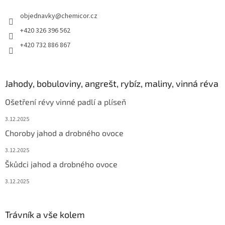
objednavky
@
chemicor.cz
+420 326 396 562
+420 732 886 867
Jahody, bobuloviny, angrešt, rybíz, maliny, vinná réva
Ošetření révy vinné padlí a plíseň
3.12.2025
Choroby jahod a drobného ovoce
3.12.2025
Škůdci jahod a drobného ovoce
3.12.2025
Trávník a vše kolem