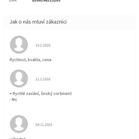
EAN
:
8590396315205
Hodnocení obchodu je 5 z 5 hvězdiček.
15.2.2026
Rychlost, kvalita, cena.
Hodnocení obchodu je 5 z 5 hvězdiček.
11.2.2026
+ Rychlé zaslání, široký sortiment
- Nic
Hodnocení obchodu je 5 z 5 hvězdiček.
29.11.2025