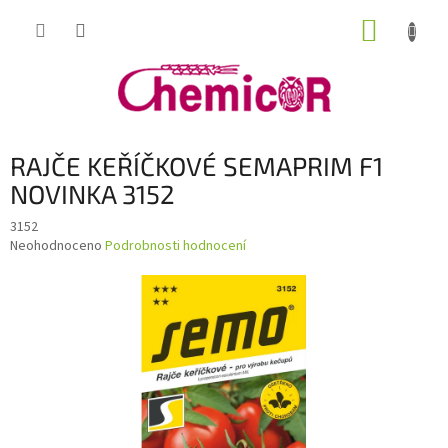
Přejít
NÁKUP
na
obsah
KOŠÍK
RAJČE KEŘÍČKOVÉ SEMAPRIM F1
NOVINKA 3152
3152
Průměrné
Neohodnoceno
Podrobnosti hodnocení
hodnocení
produktu
je
0,0
z
5
hvězdiček.