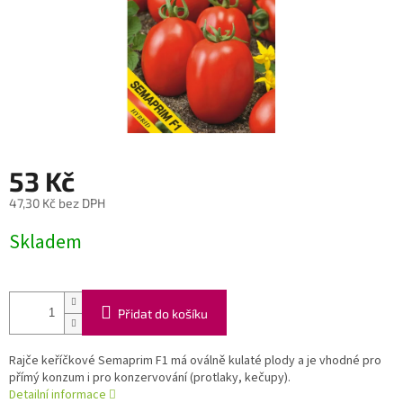
53 Kč
47,30 Kč bez DPH
Měrná
Skladem
cena:
Přidat do košíku
Rajče keříčkové Semaprim F1 má oválně kulaté plody a je vhodné pro
přímý konzum i pro konzervování (protlaky, kečupy).
Detailní informace