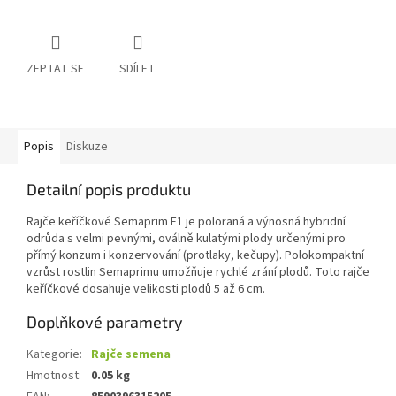
ZEPTAT SE
SDÍLET
Popis
Diskuze
Detailní popis produktu
Rajče keříčkové Semaprim F1 je poloraná a výnosná hybridní
odrůda s velmi pevnými, oválně kulatými plody určenými pro
přímý konzum i konzervování (protlaky, kečupy). Polokompaktní
vzrůst rostlin Semaprimu umožňuje rychlé zrání plodů. Toto rajče
keříčkové dosahuje velikosti plodů 5 až 6 cm.
Doplňkové parametry
Kategorie
:
Rajče semena
Hmotnost
:
0.05 kg