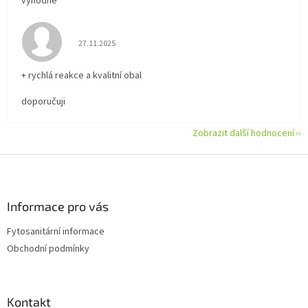
výhodné
Hodnocení obchodu je 5 z 5 hvězdiček.
27.11.2025
+ rychlá reakce a kvalitní obal
doporučuji
Zobrazit další hodnocení
Z
á
p
a
Informace pro vás
t
Fytosanitární informace
í
Obchodní podmínky
Kontakt