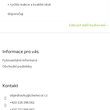
+ rychlá reakce a kvalitní obal
doporučuji
Zobrazit další hodnocení
Z
á
p
a
Informace pro vás
t
Fytosanitární informace
í
Obchodní podmínky
Kontakt
objednavky
@
chemicor.cz
+420 326 396 562
+420 732 886 867