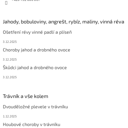
Jahody, bobuloviny, angrešt, rybíz, maliny, vinná réva
Ošetření révy vinné padlí a plíseň
3.12.2025
Choroby jahod a drobného ovoce
3.12.2025
Škůdci jahod a drobného ovoce
3.12.2025
Trávník a vše kolem
Dvouděložné plevele v trávníku
1.12.2025
Houbové choroby v trávníku