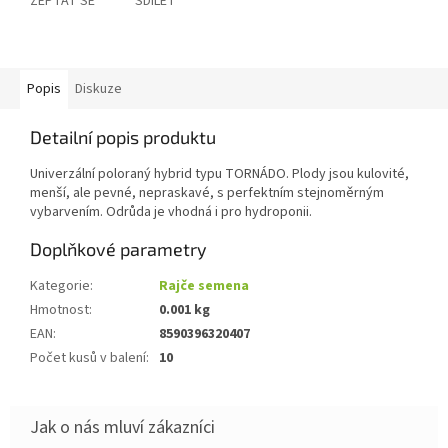
ZEPTAT SE
SDÍLET
Popis
Diskuze
Detailní popis produktu
Univerzální poloraný hybrid typu TORNÁDO. Plody jsou kulovité,
menší, ale pevné, nepraskavé, s perfektním stejnoměrným
vybarvením. Odrůda je vhodná i pro hydroponii.
Doplňkové parametry
Kategorie
:
Rajče semena
Hmotnost
:
0.001 kg
EAN
:
8590396320407
Počet kusů v balení
:
10