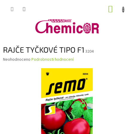
Přejít
NÁKUP
na
obsah
KOŠÍK
RAJČE TYČKOVÉ TIPO F1
3204
Průměrné
Neohodnoceno
Podrobnosti hodnocení
hodnocení
produktu
je
0,0
z
5
hvězdiček.