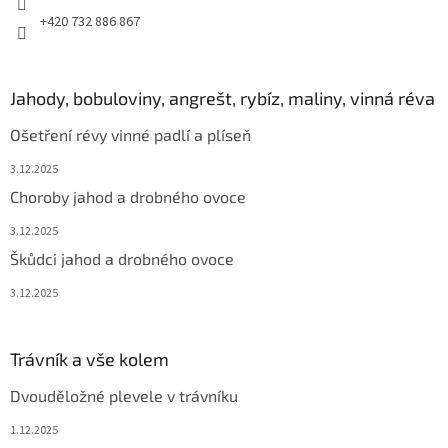
+420 732 886 867
Jahody, bobuloviny, angrešt, rybíz, maliny, vinná réva
Ošetření révy vinné padlí a plíseň
3.12.2025
Choroby jahod a drobného ovoce
3.12.2025
Škůdci jahod a drobného ovoce
3.12.2025
Trávník a vše kolem
Dvouděložné plevele v trávníku
1.12.2025