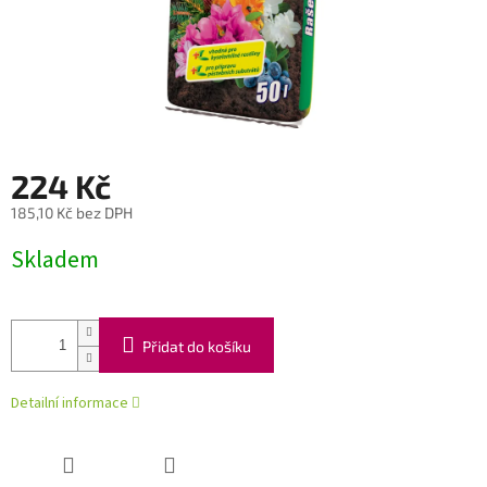
224 Kč
185,10 Kč bez DPH
Měrná
Skladem
cena:
Přidat do košíku
Detailní informace