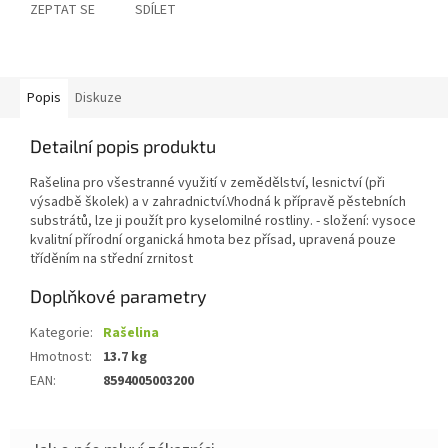
ZEPTAT SE
SDÍLET
Popis
Diskuze
Detailní popis produktu
Rašelina pro všestranné využití v zemědělství, lesnictví (při
výsadbě školek) a v zahradnictví.Vhodná k přípravě pěstebních
substrátů, lze ji použít pro kyselomilné rostliny. - složení: vysoce
kvalitní přírodní organická hmota bez přísad, upravená pouze
tříděním na střední zrnitost
Doplňkové parametry
Kategorie
:
Rašelina
Hmotnost
:
13.7 kg
EAN
:
8594005003200