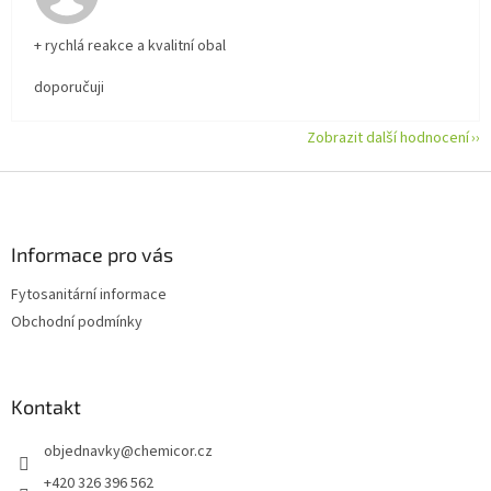
+ rychlá reakce a kvalitní obal
doporučuji
Zobrazit další hodnocení
Z
á
p
a
Informace pro vás
t
Fytosanitární informace
í
Obchodní podmínky
Kontakt
objednavky
@
chemicor.cz
+420 326 396 562