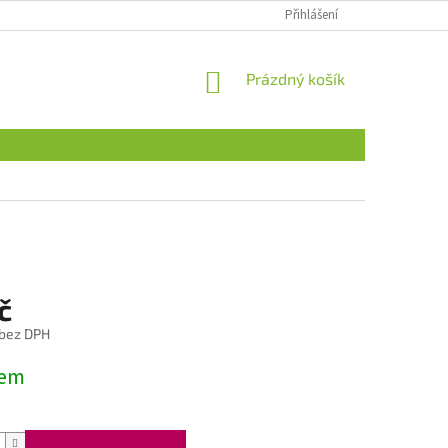
Přihlášení
NÁKUPNÍ
Prázdný košík
KOŠÍK
č
 bez DPH
dem