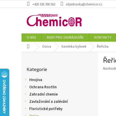
Přejít
+420 326 396 562
objednavky@chemicor.cz
na
obsah
O NÁS
RADY PRO ZAHRÁDKÁŘE
KONTAKTY
Domů
Osiva
Semínka bylinek
Řeřicha
P
Řeř
o
Přeskočit
s
Průměr
Neohod
Kategorie
kategorie
t
hodnoce
r
produkt
Hnojiva
a
je
Ochrana Rostlin
0,0
n
z
n
Zahradní chemie
5
í
Zavlažování a zalévání
hvězdič
p
Floristické potřeby
a