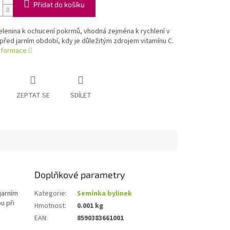
Přidat do košíku
lenina k ochucení pokrmů, vhodná zejména k rychlení v
před jarním období, kdy je důležitým zdrojem vitamínu C.
informace
ZEPTAT SE
SDÍLET
Doplňkové parametry
jarním
Kategorie
:
Semínka bylinek
u při
Hmotnost
:
0.001 kg
EAN
:
8590383661001