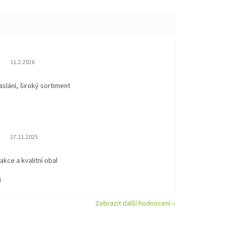
Hodnocení obchodu je 5 z 5 hvězdiček.
11.2.2026
aslání, široký sortiment
Hodnocení obchodu je 5 z 5 hvězdiček.
27.11.2025
eakce a kvalitní obal
i
Zobrazit další hodnocení