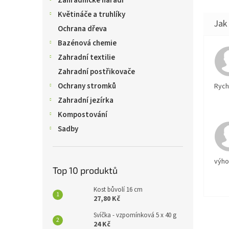
Zahradnické nářadí
Květináče a truhlíky
Ochrana dřeva
Bazénová chemie
Zahradní textilie
Zahradní postřikovače
Ochrany stromků
Rychl
Zahradní jezírka
Kompostování
Sadby
výh
Top 10 produktů
Kost bůvolí 16 cm
27,80 Kč
Svíčka - vzpomínková 5 x 40 g
24 Kč