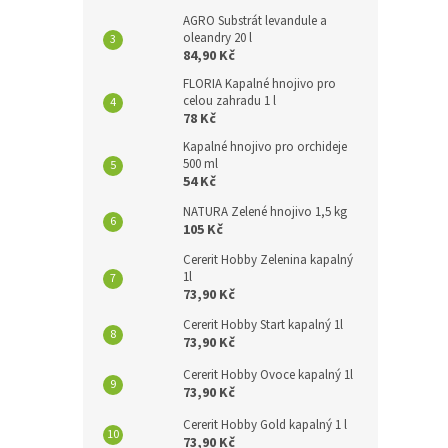
AGRO Substrát levandule a
oleandry 20 l
84,90 Kč
FLORIA Kapalné hnojivo pro
celou zahradu 1 l
78 Kč
Kapalné hnojivo pro orchideje
500 ml
54 Kč
NATURA Zelené hnojivo 1,5 kg
105 Kč
Cererit Hobby Zelenina kapalný
1l
73,90 Kč
Cererit Hobby Start kapalný 1l
73,90 Kč
Cererit Hobby Ovoce kapalný 1l
73,90 Kč
Cererit Hobby Gold kapalný 1 l
73,90 Kč