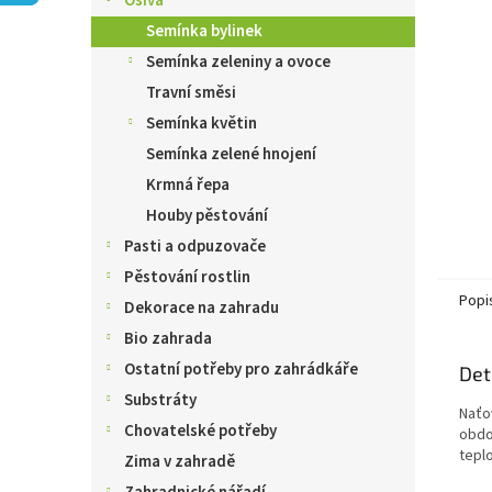
Osiva
n
e
Semínka bylinek
l
Semínka zeleniny a ovoce
Travní směsi
Semínka květin
Semínka zelené hnojení
Krmná řepa
Houby pěstování
Pasti a odpuzovače
Pěstování rostlin
Popi
Dekorace na zahradu
Bio zahrada
Ostatní potřeby pro zahrádkáře
Det
Substráty
Naťo
Chovatelské potřeby
obdo
tepl
Zima v zahradě