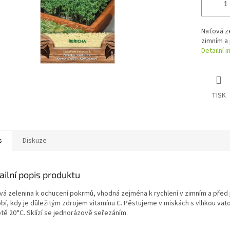
Naťová ze
zimním a 
Detailní 
TISK
s
Diskuze
ailní popis produktu
vá zelenina k ochucení pokrmů, vhodná zejména k rychlení v zimním a před 
bí, kdy je důležitým zdrojem vitamínu C. Pěstujeme v miskách s vlhkou vato
otě 20°C. Sklízí se jednorázově seřezáním.