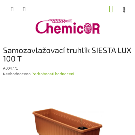
Přejít
NÁKUP
na
obsah
KOŠÍK
Samozavlažovací truhlík SIESTA LUX
100 T
A004771
Průměrné
Neohodnoceno
Podrobnosti hodnocení
hodnocení
produktu
je
0,0
z
5
hvězdiček.