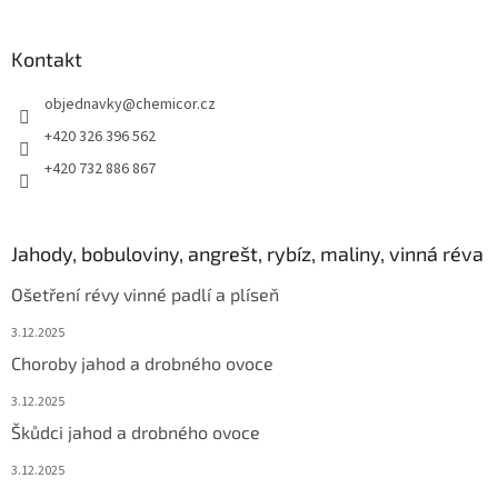
Kontakt
objednavky
@
chemicor.cz
+420 326 396 562
+420 732 886 867
Jahody, bobuloviny, angrešt, rybíz, maliny, vinná réva
Ošetření révy vinné padlí a plíseň
3.12.2025
Choroby jahod a drobného ovoce
3.12.2025
Škůdci jahod a drobného ovoce
3.12.2025