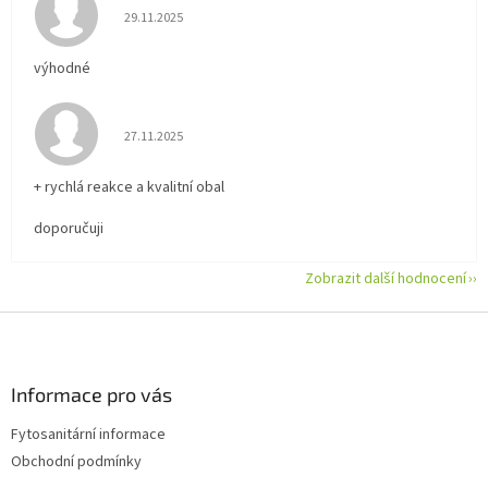
Hodnocení obchodu je 5 z 5 hvězdiček.
29.11.2025
výhodné
Hodnocení obchodu je 5 z 5 hvězdiček.
27.11.2025
+ rychlá reakce a kvalitní obal
doporučuji
Zobrazit další hodnocení
Z
á
p
a
Informace pro vás
t
Fytosanitární informace
í
Obchodní podmínky