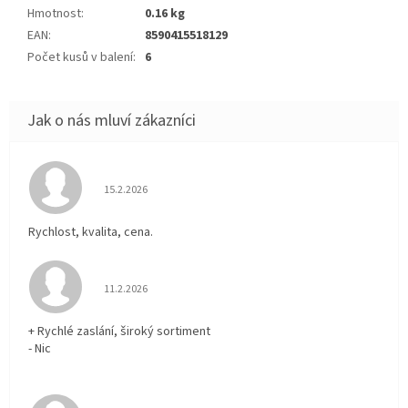
Hmotnost
:
0.16 kg
EAN
:
8590415518129
Počet kusů v balení
:
6
Hodnocení obchodu je 5 z 5 hvězdiček.
15.2.2026
Rychlost, kvalita, cena.
Hodnocení obchodu je 5 z 5 hvězdiček.
11.2.2026
+ Rychlé zaslání, široký sortiment
- Nic