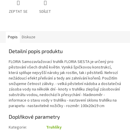
ZEPTAT SE
SDÍLET
Popis
Diskuze
Detailní popis produktu
FLORIA Samozavlažovací truhlík FLORIA SIESTA je určený pro
pěstování všech druhů květin. Vyniká špičkovou konstrukcí,
která splňuje nejvyšší nároky jak rostlin, tak i pěstitelů. Nehrozí
nežádoucí efekt přelívání a tedy ani zahnívání kořenů. Použitím
snižujeme četnost zálivky. - velká pěstební nádoba a dostatečná
zásoba vody na několik dní - knoty v truhlíku zlepšují zásobování
substrátu vodou, nedochází k přesychání - hladinoměr -
informace o stavu vody v truhlíku - nastavení sklonu truhlíku na
parapetu - nastavitelné nožičky - rozměr: 100x20x19 cm
Doplňkové parametry
Kategorie
:
Truhlíky