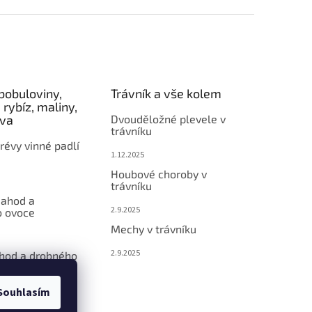
bobuloviny,
Trávník a vše kolem
 rybíz, maliny,
éva
Dvouděložné plevele v
trávníku
révy vinné padlí
1.12.2025
Houbové choroby v
trávníku
jahod a
2.9.2025
 ovoce
Mechy v trávníku
2.9.2025
ahod a drobného
Souhlasím