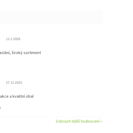
Hodnocení obchodu je 5 z 5 hvězdiček.
11.2.2026
aslání, široký sortiment
Hodnocení obchodu je 5 z 5 hvězdiček.
27.11.2025
eakce a kvalitní obal
i
Zobrazit další hodnocení