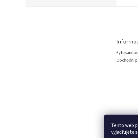
Z
á
p
a
t
Informac
í
Fytosanitár
Obchodní 
Tento web p
vyjadřujete s