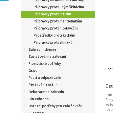
Přípravky na houbové choroby
n
e
Přípravky proti jiným škůdcům
l
Přípravky proti mšicím
Přípravky proti mandelinkám
Přípravky proti hlodavcům
Prostředky proti krtkům
Přípravky proti slimákům
Zahradní chemie
Zavlažování a zalévání
Floristické potřeby
Popi
Osiva
Pasti a odpuzovače
Pěstování rostlin
Det
Dekorace na zahradu
Sani
Bio zahrada
firm
ve f
Ostatní potřeby pro zahrádkáře
rostl