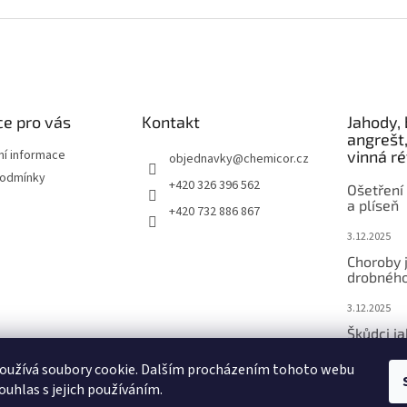
e pro vás
Kontakt
Jahody, 
angrešt,
ní informace
vinná r
objednavky
@
chemicor.cz
podmínky
+420 326 396 562
Ošetření 
a plíseň
+420 732 886 867
3.12.2025
Choroby 
drobného
3.12.2025
Škůdci j
ovoce
oužívá soubory cookie. Dalším procházením tohoto webu
3.12.2025
ouhlas s jejich používáním.