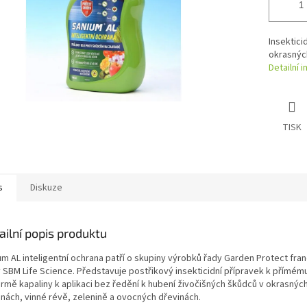
Insektici
okrasných
Detailní 
TISK
s
Diskuze
ailní popis produktu
um AL inteligentní ochrana patří o skupiny výrobků řady Garden Protect fr
y SBM Life Science. Představuje postřikový insekticidní přípravek k přímému
ormě kapaliny k aplikaci bez ředění k hubení živočišných škůdců v okrasnýc
inách, vinné révě, zelenině a ovocných dřevinách.