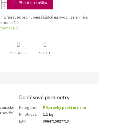
Přidat do košíku
dní přípravek pro hubení škůdců na ovoci, zelenině a
 rostlinách.
informace
ZEPTAT SE
SDÍLET
Doplňkové parametry
ancouzské
Kategorie
:
Přípravky proti mšicím
 použití,
Hmotnost
:
1.1 kg
h
EAN
:
3664715027713