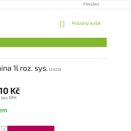
Přihlášení
NÁKUPNÍ
Prázdný košík
KOŠÍK
na 1l roz. sys.
110228
10 Kč
č bez DPH
dem