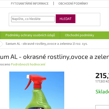
FYTOSANITÁRNÍ INFORMACE
OBCHODNÍ PODMÍNKY
HLEDAT
Podmínky ochrany osobních údajů
Obchodní podmínky
Sanium AL - okrasné rostliny,ovoce a zelenina 1l roz. sys.
um AL - okrasné rostliny,ovoce a zeleni
né
noceno
Podrobnosti hodnocení
ní
215,
u
177,80 K
Měrná
Skla
cena:
ek.