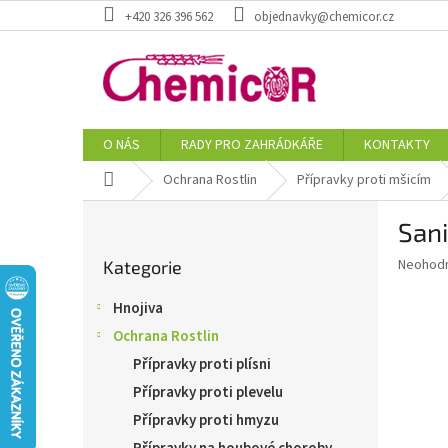
Přejít
+420 326 396 562
objednavky@chemicor.cz
na
obsah
O NÁS
RADY PRO ZAHRÁDKÁŘE
KONTAKTY
Domů
Ochrana Rostlin
Přípravky proti mšicím
P
Sani
o
Přeskočit
s
Průměr
Neohod
Kategorie
kategorie
t
hodnoce
r
produkt
Hnojiva
a
je
Ochrana Rostlin
0,0
n
z
n
Přípravky proti plísni
5
í
Přípravky proti plevelu
hvězdič
p
Přípravky proti hmyzu
a