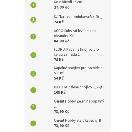
Kost bůvolí 16 cm
27,80 Kč
Svíčka - vzpomínková 5 x 40 g
24 Kč
AGRO Substrát levandule a
oleandry 20 l
84,90 Kč
FLORIA Kapalné hnojivo pro
celou zahradu 1 l
78 Kč
Kapalné hnojivo pro orchideje
500 ml
54 Kč
NATURA Zelené hnojivo 1,5 kg
105 Kč
Cererit Hobby Zelenina kapalný
1l
73,90 Kč
Cererit Hobby Start kapalný 1l
73,90 Kč