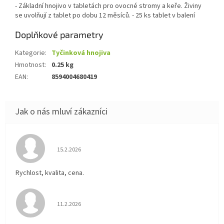
- Základní hnojivo v tabletách pro ovocné stromy a keře. Živiny
se uvolňují z tablet po dobu 12 měsíců. - 25 ks tablet v balení
Doplňkové parametry
Kategorie
:
Tyčinková hnojiva
Hmotnost
:
0.25 kg
EAN
:
8594004680419
Hodnocení obchodu je 5 z 5 hvězdiček.
15.2.2026
Rychlost, kvalita, cena.
Hodnocení obchodu je 5 z 5 hvězdiček.
11.2.2026