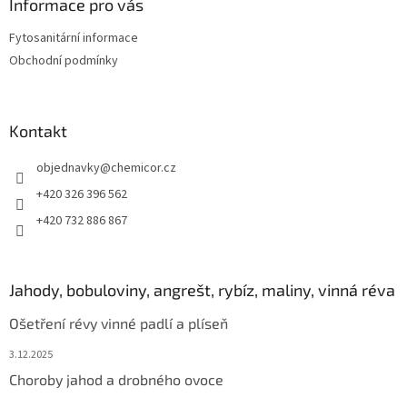
a
Informace pro vás
t
Fytosanitární informace
í
Obchodní podmínky
Kontakt
objednavky
@
chemicor.cz
+420 326 396 562
+420 732 886 867
Jahody, bobuloviny, angrešt, rybíz, maliny, vinná réva
Ošetření révy vinné padlí a plíseň
3.12.2025
Choroby jahod a drobného ovoce