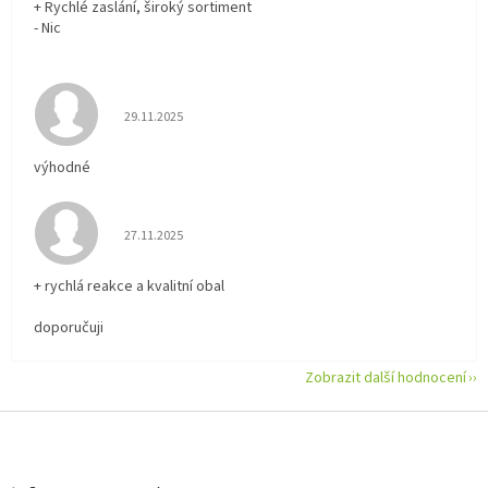
+ Rychlé zaslání, široký sortiment
- Nic
Hodnocení obchodu je 5 z 5 hvězdiček.
29.11.2025
výhodné
Hodnocení obchodu je 5 z 5 hvězdiček.
27.11.2025
+ rychlá reakce a kvalitní obal
doporučuji
Zobrazit další hodnocení
Z
á
p