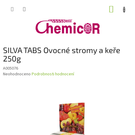
Přejít
NÁKUP
na
obsah
KOŠÍK
SILVA TABS Ovocné stromy a keře
250g
A005076
Průměrné
Neohodnoceno
Podrobnosti hodnocení
hodnocení
produktu
je
0,0
z
5
hvězdiček.