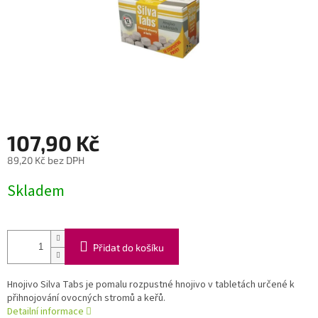
107,90 Kč
89,20 Kč bez DPH
Měrná
Skladem
cena:
Přidat do košíku
Hnojivo Silva Tabs je pomalu rozpustné hnojivo v tabletách určené k
přihnojování ovocných stromů a keřů.
Detailní informace