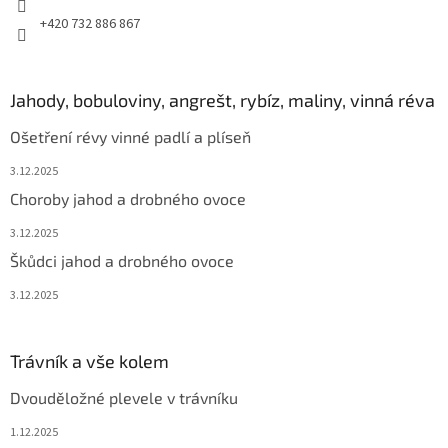
+420 732 886 867
Jahody, bobuloviny, angrešt, rybíz, maliny, vinná réva
Ošetření révy vinné padlí a plíseň
3.12.2025
Choroby jahod a drobného ovoce
3.12.2025
Škůdci jahod a drobného ovoce
3.12.2025
Trávník a vše kolem
Dvouděložné plevele v trávníku
1.12.2025