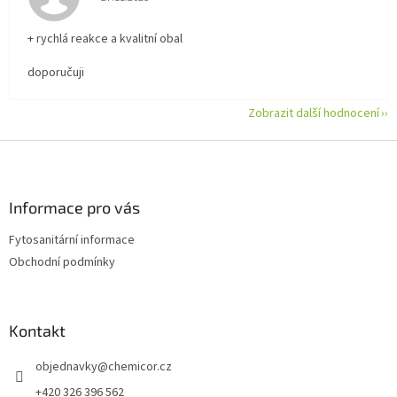
+ rychlá reakce a kvalitní obal
doporučuji
Zobrazit další hodnocení
Z
á
p
a
Informace pro vás
t
Fytosanitární informace
í
Obchodní podmínky
Kontakt
objednavky
@
chemicor.cz
+420 326 396 562