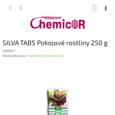
Přejít
NÁKUP
na
obsah
KOŠÍK
SILVA TABS Pokojové rostliny 250 g
A005077
Průměrné
Neohodnoceno
Podrobnosti hodnocení
hodnocení
produktu
je
0,0
z
5
hvězdiček.