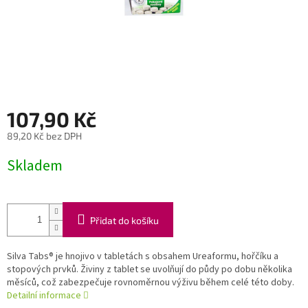
107,90 Kč
89,20 Kč bez DPH
Měrná
Skladem
cena:
Přidat do košíku
Silva Tabs® je hnojivo v tabletách s obsahem Ureaformu, hořčíku a
stopových prvků. Živiny z tablet se uvolňují do půdy po dobu několika
měsíců, což zabezpečuje rovnoměrnou výživu během celé této doby.
Detailní informace