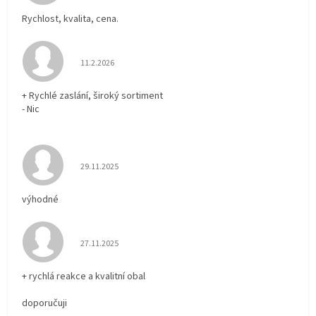
Rychlost, kvalita, cena.
Hodnocení obchodu je 5 z 5 hvězdiček.
11.2.2026
+ Rychlé zaslání, široký sortiment
- Nic
Hodnocení obchodu je 5 z 5 hvězdiček.
29.11.2025
výhodné
Hodnocení obchodu je 5 z 5 hvězdiček.
27.11.2025
+ rychlá reakce a kvalitní obal
doporučuji