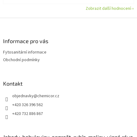
Zobrazit další hodnocení
Z
á
p
a
Informace pro vás
t
Fytosanitární informace
í
Obchodní podmínky
Kontakt
objednavky
@
chemicor.cz
+420 326 396 562
+420 732 886 867