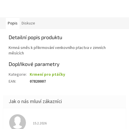
Popis
Diskuze
Detailní popis produktu
Krmná směs k přikrmování venkovního ptactva v zimních
měsících
Doplňkové parametry
Kategorie
:
Krmení pro ptáčky
EAN
:
07820007
Hodnocení obchodu je 5 z 5 hvězdiček.
15.2.2026