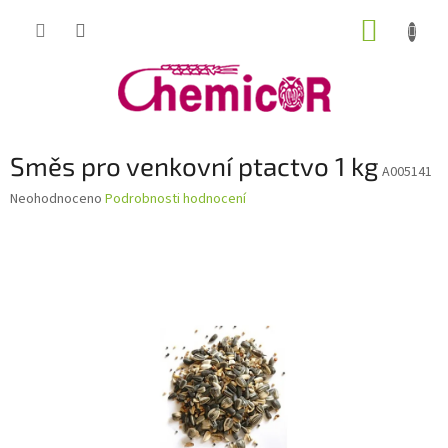
Přejít
NÁKUP
na
obsah
KOŠÍK
Směs pro venkovní ptactvo 1 kg
A005141
Průměrné
Neohodnoceno
Podrobnosti hodnocení
hodnocení
produktu
je
0,0
z
5
hvězdiček.