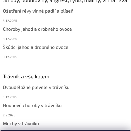
Jahody, bobuloviny, angrešt, rybíz, maliny, vinná réva
Ošetření révy vinné padlí a plíseň
3.12.2025
Choroby jahod a drobného ovoce
3.12.2025
Škůdci jahod a drobného ovoce
3.12.2025
Trávník a vše kolem
Dvouděložné plevele v trávníku
1.12.2025
Houbové choroby v trávníku
2.9.2025
Mechy v trávníku