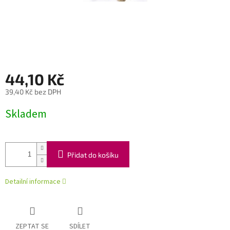
44,10 Kč
39,40 Kč bez DPH
Měrná
Skladem
cena:
Přidat do košíku
Detailní informace
ZEPTAT SE
SDÍLET