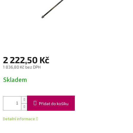
2 222,50 Kč
1 836,80 Kč bez DPH
Měrná
Skladem
cena:
Přidat do košíku
Detailní informace