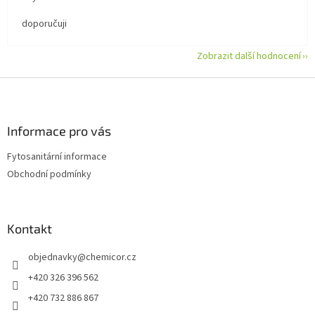
doporučuji
Zobrazit další hodnocení
Z
á
p
a
Informace pro vás
t
Fytosanitární informace
í
Obchodní podmínky
Kontakt
objednavky
@
chemicor.cz
+420 326 396 562
+420 732 886 867