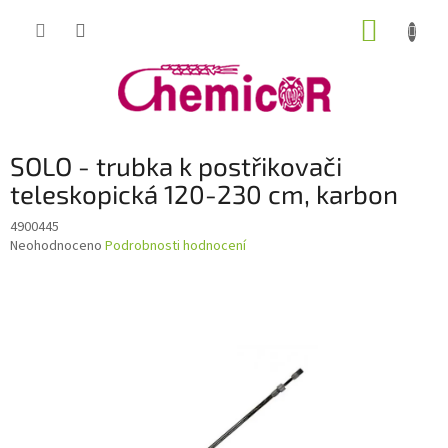
Přejít
NÁKUP
na
obsah
KOŠÍK
SOLO - trubka k postřikovači
teleskopická 120-230 cm, karbon
4900445
Průměrné
Neohodnoceno
Podrobnosti hodnocení
hodnocení
produktu
je
0,0
z
5
hvězdiček.