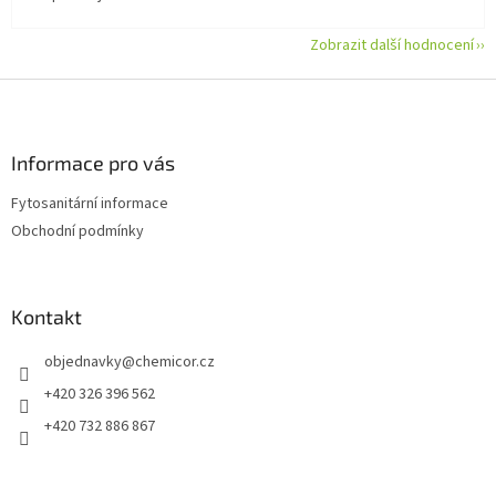
Zobrazit další hodnocení
Z
á
p
a
Informace pro vás
t
Fytosanitární informace
í
Obchodní podmínky
Kontakt
objednavky
@
chemicor.cz
+420 326 396 562
+420 732 886 867