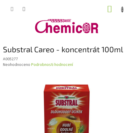
Přejít
NÁKUP
na
obsah
KOŠÍK
Substral Careo - koncentrát 100ml
A005277
Průměrné
Neohodnoceno
Podrobnosti hodnocení
hodnocení
produktu
je
0,0
z
5
hvězdiček.