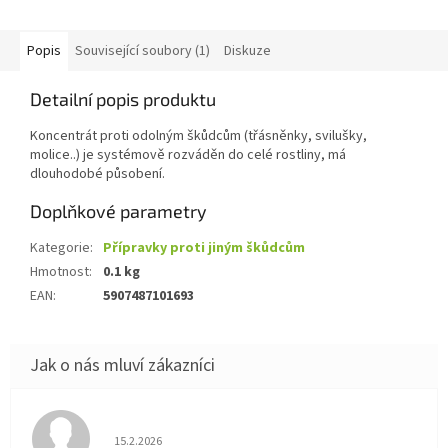
Popis
Související soubory (1)
Diskuze
Detailní popis produktu
Koncentrát proti odolným škůdcům (třásněnky, svilušky,
molice..) je systémově rozváděn do celé rostliny, má
dlouhodobé působení.
Doplňkové parametry
Kategorie
:
Přípravky proti jiným škůdcům
Hmotnost
:
0.1 kg
EAN
:
5907487101693
Hodnocení obchodu je 5 z 5 hvězdiček.
15.2.2026