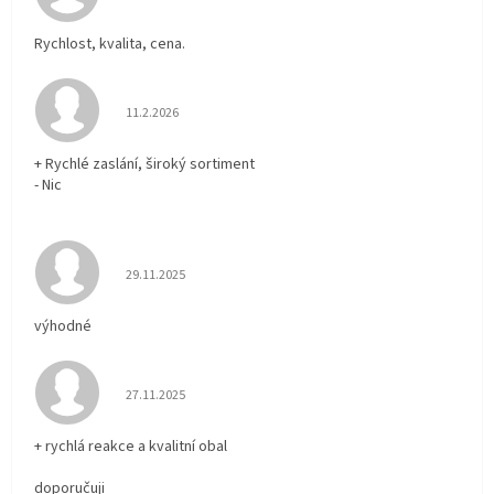
Rychlost, kvalita, cena.
Hodnocení obchodu je 5 z 5 hvězdiček.
11.2.2026
+ Rychlé zaslání, široký sortiment
- Nic
Hodnocení obchodu je 5 z 5 hvězdiček.
29.11.2025
výhodné
Hodnocení obchodu je 5 z 5 hvězdiček.
27.11.2025
+ rychlá reakce a kvalitní obal
doporučuji