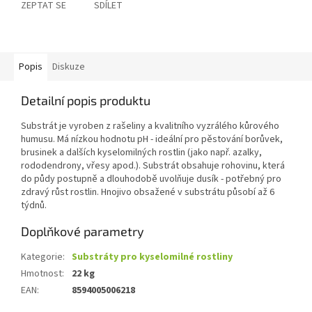
ZEPTAT SE
SDÍLET
Popis
Diskuze
Detailní popis produktu
Substrát je vyroben z rašeliny a kvalitního vyzrálého kůrového
humusu. Má nízkou hodnotu pH - ideální pro pěstování borůvek,
brusinek a dalších kyselomilných rostlin (jako např. azalky,
rododendrony, vřesy apod.). Substrát obsahuje rohovinu, která
do půdy postupně a dlouhodobě uvolňuje dusík - potřebný pro
zdravý růst rostlin. Hnojivo obsažené v substrátu působí až 6
týdnů.
Doplňkové parametry
Kategorie
:
Substráty pro kyselomilné rostliny
Hmotnost
:
22 kg
EAN
:
8594005006218