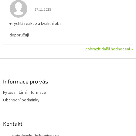
Hodnocení obchodu je 5 z 5 hvězdiček.
27.11.2025
+ rychlá reakce a kvalitní obal
doporučuji
Zobrazit další hodnocení
Z
á
p
a
Informace pro vás
t
Fytosanitární informace
í
Obchodní podmínky
Kontakt