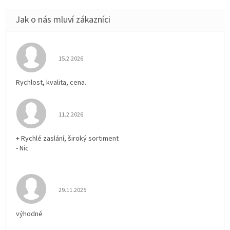
Hodnocení obchodu je 5 z 5 hvězdiček.
15.2.2026
Rychlost, kvalita, cena.
Hodnocení obchodu je 5 z 5 hvězdiček.
11.2.2026
+ Rychlé zaslání, široký sortiment
- Nic
Hodnocení obchodu je 5 z 5 hvězdiček.
29.11.2025
výhodné