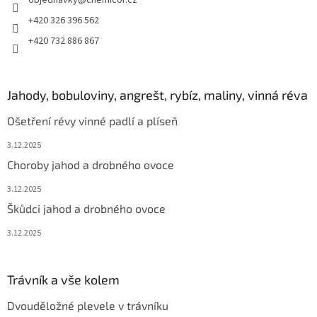
objednavky
@
chemicor.cz
+420 326 396 562
+420 732 886 867
Jahody, bobuloviny, angrešt, rybíz, maliny, vinná réva
Ošetření révy vinné padlí a plíseň
3.12.2025
Choroby jahod a drobného ovoce
3.12.2025
Škůdci jahod a drobného ovoce
3.12.2025
Trávník a vše kolem
Dvouděložné plevele v trávníku