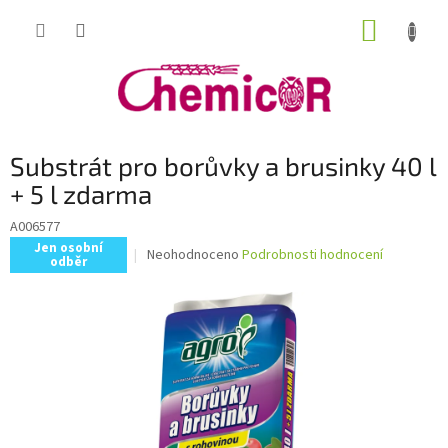
Přejít
NÁKUP
na
obsah
KOŠÍK
Substrát pro borůvky a brusinky 40 l
+ 5 l zdarma
A006577
Jen osobní
Průměrné
Neohodnoceno
Podrobnosti hodnocení
odběr
hodnocení
produktu
je
0,0
z
5
hvězdiček.