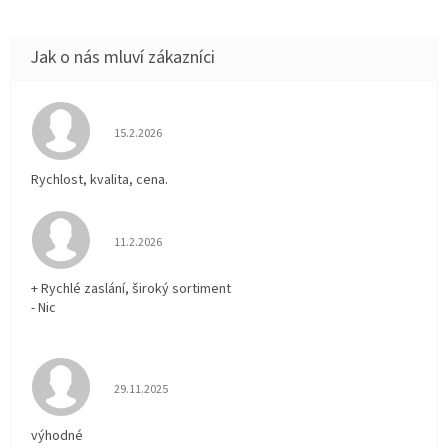
Hodnocení obchodu je 5 z 5 hvězdiček.
15.2.2026
Rychlost, kvalita, cena.
Hodnocení obchodu je 5 z 5 hvězdiček.
11.2.2026
+ Rychlé zaslání, široký sortiment
- Nic
Hodnocení obchodu je 5 z 5 hvězdiček.
29.11.2025
výhodné