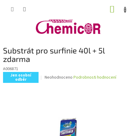
Přejít
NÁKUP
na
obsah
KOŠÍK
Substrát pro surfinie 40l + 5l
zdarma
A006871
Jen osobní
Průměrné
Neohodnoceno
Podrobnosti hodnocení
odběr
hodnocení
produktu
je
0,0
z
5
hvězdiček.