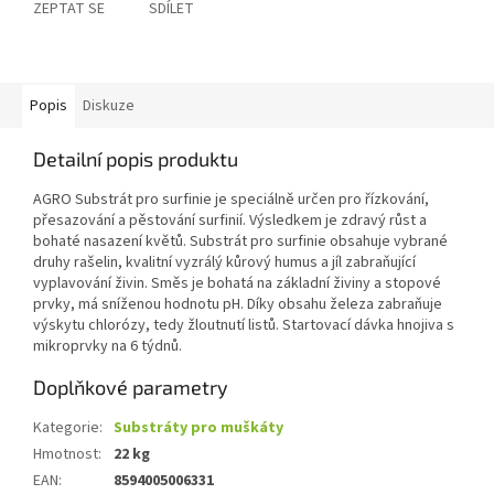
ZEPTAT SE
SDÍLET
Popis
Diskuze
Detailní popis produktu
AGRO Substrát pro surfinie je speciálně určen pro řízkování,
přesazování a pěstování surfinií. Výsledkem je zdravý růst a
bohaté nasazení květů. Substrát pro surfinie obsahuje vybrané
druhy rašelin, kvalitní vyzrálý kůrový humus a jíl zabraňující
vyplavování živin. Směs je bohatá na základní živiny a stopové
prvky, má sníženou hodnotu pH. Díky obsahu železa zabraňuje
výskytu chlorózy, tedy žloutnutí listů. Startovací dávka hnojiva s
mikroprvky na 6 týdnů.
Doplňkové parametry
Kategorie
:
Substráty pro muškáty
Hmotnost
:
22 kg
EAN
:
8594005006331