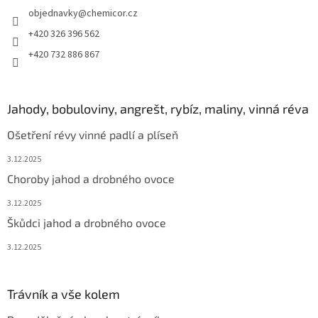
objednavky
@
chemicor.cz
+420 326 396 562
+420 732 886 867
Jahody, bobuloviny, angrešt, rybíz, maliny, vinná réva
Ošetření révy vinné padlí a plíseň
3.12.2025
Choroby jahod a drobného ovoce
3.12.2025
Škůdci jahod a drobného ovoce
3.12.2025
Trávník a vše kolem