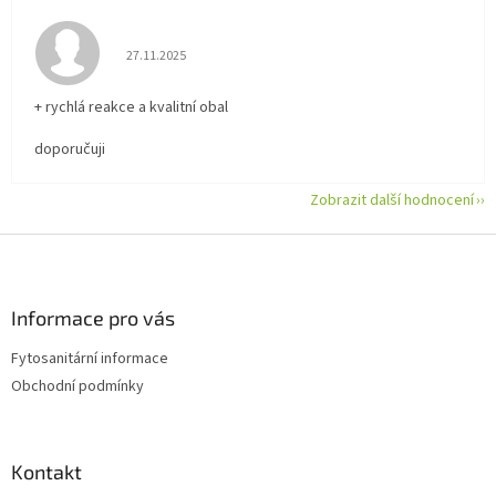
Hodnocení obchodu je 5 z 5 hvězdiček.
27.11.2025
+ rychlá reakce a kvalitní obal
doporučuji
Zobrazit další hodnocení
Z
á
p
a
Informace pro vás
t
Fytosanitární informace
í
Obchodní podmínky
Kontakt