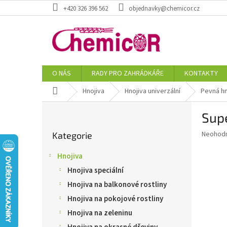
Přejít
+420 326 396 562
objednavky@chemicor.cz
na
obsah
O NÁS
RADY PRO ZAHRÁDKÁŘE
KONTAKTY
Domů
Hnojiva
Hnojiva univerzální
Pevná hn
P
Supe
o
Přeskočit
s
Průměr
Neohod
Kategorie
kategorie
t
hodnoce
r
produkt
Hnojiva
a
je
Hnojiva speciální
0,0
n
z
n
Hnojiva na balkonové rostliny
5
í
Hnojiva na pokojové rostliny
hvězdič
p
Hnojiva na zeleninu
a