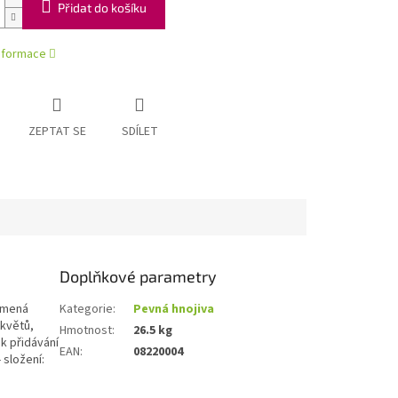
Přidat do košíku
informace
ZEPTAT SE
SDÍLET
Doplňkové parametry
namená
Kategorie
:
Pevná hnojiva
 květů,
Hmotnost
:
26.5 kg
 k přidávání
EAN
:
08220004
 složení: