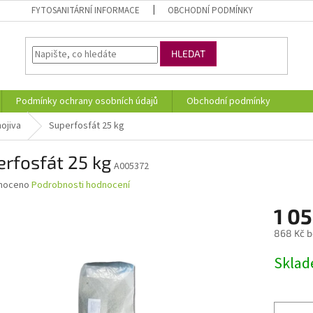
FYTOSANITÁRNÍ INFORMACE
OBCHODNÍ PODMÍNKY
HLEDAT
Podmínky ochrany osobních údajů
Obchodní podmínky
ojiva
Superfosfát 25 kg
rfosfát 25 kg
A005372
né
noceno
Podrobnosti hodnocení
ní
1 0
u
868 Kč 
Měrná
Skla
cena:
ek.