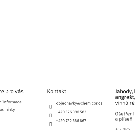
e pro vás
Kontakt
Jahody, 
angrešt,
ní informace
vinná r
objednavky
@
chemicor.cz
podmínky
+420 326 396 562
Ošetření 
a plíseň
+420 732 886 867
3.12.2025