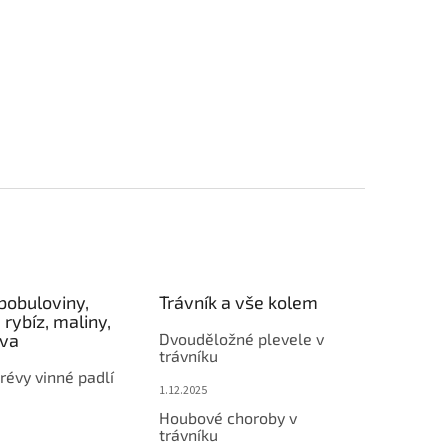
bobuloviny,
Trávník a vše kolem
 rybíz, maliny,
éva
Dvouděložné plevele v
trávníku
révy vinné padlí
1.12.2025
Houbové choroby v
trávníku