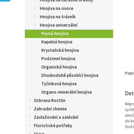
Hnojiva na okrasné dřeviny
n
e
Hnojiva na ovoce
l
Hnojiva na trávník
Hnojiva univerzální
Pevná hnojiva
Kapalná hnojiva
Krystalická hnojiva
Podzimní hnojiva
Organická hnojiva
Popi
Dlouhodobě působící hnojiva
Tyčinková hnojiva
Organo-minerální hnojiva
Det
Ochrana Rostlin
Nejr
Zahradní chemie
rych
umožň
Zavlažování a zalévání
do ko
Floristické potřeby
fosf