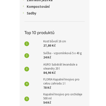
Zahradní jezírka
Kompostování
Sadby
Top 10 produktů
Kost bůvolí 16 cm
27,80 Kč
Svíčka - vzpomínková 5 x 40 g
24 Kč
AGRO Substrát levandule a
oleandry 20 l
84,90 Kč
FLORIA Kapalné hnojivo pro
celou zahradu 1 l
78 Kč
Kapalné hnojivo pro orchideje
500 ml
54 Kč