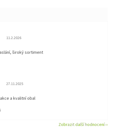
Hodnocení obchodu je 5 z 5 hvězdiček.
11.2.2026
aslání, široký sortiment
Hodnocení obchodu je 5 z 5 hvězdiček.
27.11.2025
eakce a kvalitní obal
i
Zobrazit další hodnocení