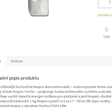
Detailní 
TISK
s
Diskuze
ailní popis produktu
ozšířenější fosforečné hnojivo (koncentrované) – vodorozpustná forma z
lý účinek hnojiva. Fosfor – podporuje tvorbu kořenového systému a násadu
uje využití sluneční energie rostlinou pro podzimní a jarní hnojení, vhodné
mpostů Dávkování: 1 kg hnojiva vystačí cca na 17 – 50 m2 dle typu rostliny -
orečné hnojivo s obsahem fosforu P2O5 19%