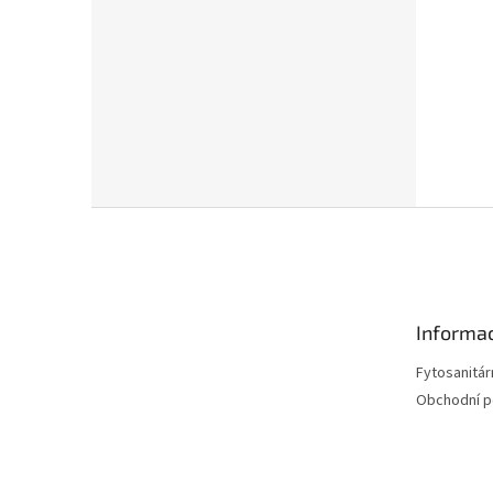
Z
á
p
a
t
Informac
í
Fytosanitár
Obchodní 