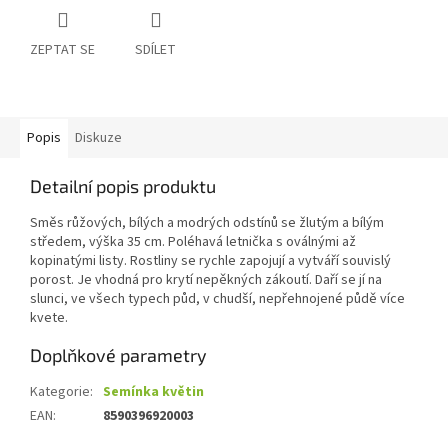
ZEPTAT SE
SDÍLET
Popis
Diskuze
Detailní popis produktu
Směs růžových, bílých a modrých odstínů se žlutým a bílým
středem, výška 35 cm. Poléhavá letnička s oválnými až
kopinatými listy. Rostliny se rychle zapojují a vytváří souvislý
porost. Je vhodná pro krytí nepěkných zákoutí. Daří se jí na
slunci, ve všech typech půd, v chudší, nepřehnojené půdě více
kvete.
Doplňkové parametry
Kategorie
:
Semínka květin
EAN
:
8590396920003