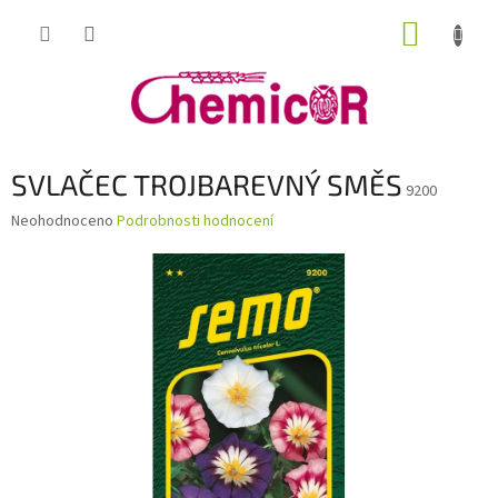
Přejít
NÁKUP
na
obsah
KOŠÍK
SVLAČEC TROJBAREVNÝ SMĚS
9200
Průměrné
Neohodnoceno
Podrobnosti hodnocení
hodnocení
produktu
je
0,0
z
5
hvězdiček.