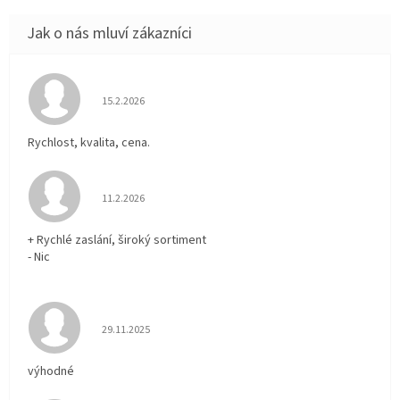
Hodnocení obchodu je 5 z 5 hvězdiček.
15.2.2026
Rychlost, kvalita, cena.
Hodnocení obchodu je 5 z 5 hvězdiček.
11.2.2026
+ Rychlé zaslání, široký sortiment
- Nic
Hodnocení obchodu je 5 z 5 hvězdiček.
29.11.2025
výhodné