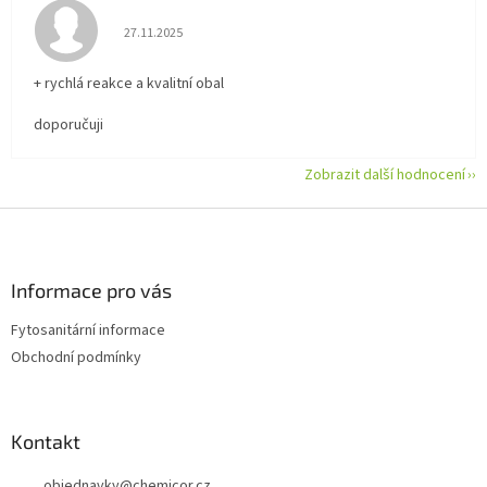
Hodnocení obchodu je 5 z 5 hvězdiček.
27.11.2025
+ rychlá reakce a kvalitní obal
doporučuji
Zobrazit další hodnocení
Z
á
p
a
Informace pro vás
t
Fytosanitární informace
í
Obchodní podmínky
Kontakt
objednavky
@
chemicor.cz