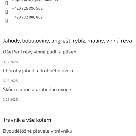
+420 326 396 562
+420 732 886 867
Jahody, bobuloviny, angrešt, rybíz, maliny, vinná réva
Ošetření révy vinné padlí a plíseň
3.12.2025
Choroby jahod a drobného ovoce
3.12.2025
Škůdci jahod a drobného ovoce
3.12.2025
Trávník a vše kolem
Dvouděložné plevele v trávníku