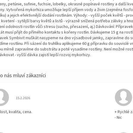
ny, petúnie, sufinie, fuchsie, lobelky, okrasné popínavé rostliny a další kv
liny. Vytvořená mykorhiza umožňuje lepší příjem vody a živin (zejména fosfo
íku) a jejich efektivnější dodání rostlinám. Výhody: - vyšší poček květů - pr
kvetení - sytější barvy květů a listů - výrazně snížená potřeba zálivky a hno
ní odolnosti rostlin vůči stresu (sucho, přesazení, aj.) Dávkování: Příprave
t musí přijít do přímého kontaktu s kořeny rostlin. Dávkujeme 15 g na rostl
ravek Symbivit muškát nasypeme na dno výsadbové jamky, zapravíme do s
íme rostlinu. Při sázení do truhlíku aplikujeme 60 g přípravku do souvislé v
ou mírně zapravíme do substrátu a poté vysadíme rostliny. Není možné rost
vkovat - vyšší dávka zajistí lepší rozvoj mykorhizy.
Hodnocení obchodu je 5 z 5 hvězdiček.
15.2.2026
ost, kvalita, cena.
+ Rychlé z
- Nic