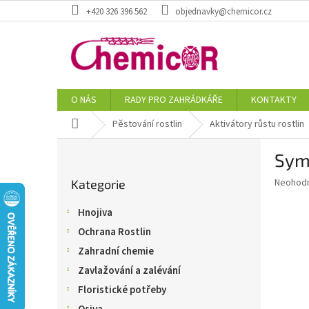
Přejít
+420 326 396 562
objednavky@chemicor.cz
na
obsah
O NÁS
RADY PRO ZAHRÁDKÁŘE
KONTAKTY
Domů
Pěstování rostlin
Aktivátory růstu rostlin
P
Sym
o
Přeskočit
s
Průměr
Neohod
Kategorie
kategorie
t
hodnoce
r
produkt
Hnojiva
a
je
Ochrana Rostlin
0,0
n
z
n
Zahradní chemie
5
í
Zavlažování a zalévání
hvězdič
p
Floristické potřeby
a