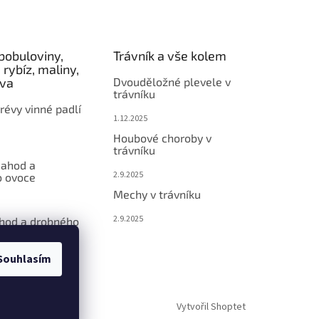
bobuloviny,
Trávník a vše kolem
 rybíz, maliny,
éva
Dvouděložné plevele v
trávníku
révy vinné padlí
1.12.2025
Houbové choroby v
trávníku
jahod a
2.9.2025
 ovoce
Mechy v trávníku
2.9.2025
ahod a drobného
Souhlasím
Vytvořil Shoptet