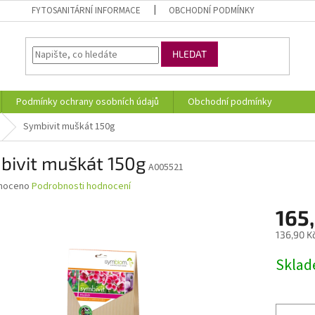
FYTOSANITÁRNÍ INFORMACE
OBCHODNÍ PODMÍNKY
HLEDAT
Podmínky ochrany osobních údajů
Obchodní podmínky
Symbivit muškát 150g
bivit muškát 150g
A005521
né
noceno
Podrobnosti hodnocení
ní
165
u
136,90 K
Měrná
Skla
cena:
ek.