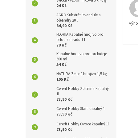
Svíčka - vzpomínková 5 x 40 g
24 Kč
AGRO Substrát levandule a
oleandry 20 l
výh
84,90 Kč
FLORIA Kapalné hnojivo pro
celou zahradu 1 l
78 Kč
Kapalné hnojivo pro orchideje
500 ml
54 Kč
NATURA Zelené hnojivo 1,5 kg
105 Kč
Cererit Hobby Zelenina kapalný
1l
73,90 Kč
Cererit Hobby Start kapalný 1l
73,90 Kč
Cererit Hobby Ovoce kapalný 1l
73,90 Kč