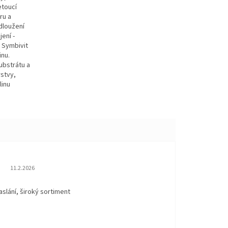
etoucí
ru a
odloužení
jení -
k Symbivit
inu.
ubstrátu a
rstvy,
linu
Hodnocení obchodu je 5 z 5 hvězdiček.
11.2.2026
aslání, široký sortiment