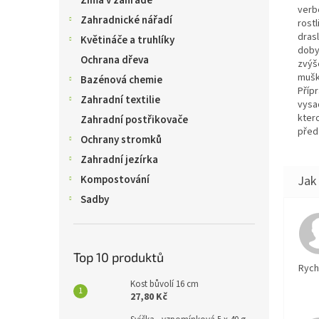
Zima v zahradě
verbe
Zahradnické nářadí
rost
drasl
Květináče a truhlíky
doby 
Ochrana dřeva
zvýše
mušká
Bazénová chemie
Příp
Zahradní textilie
vysad
kter
Zahradní postřikovače
předá
Ochrany stromků
Zahradní jezírka
Kompostování
Sadby
Top 10 produktů
Rychl
Kost bůvolí 16 cm
27,80 Kč