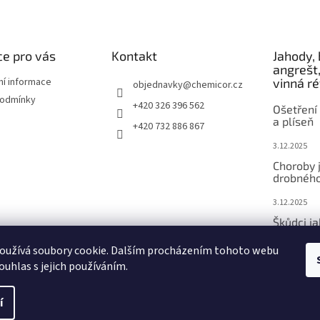
e pro vás
Kontakt
Jahody, 
angrešt,
ní informace
vinná r
objednavky
@
chemicor.cz
podmínky
+420 326 396 562
Ošetření 
a plíseň
+420 732 886 867
3.12.2025
Choroby 
drobného
3.12.2025
Škůdci j
ovoce
oužívá soubory cookie. Dalším procházením tohoto webu
3.12.2025
ouhlas s jejich používáním.
í
vit nastavení cookies