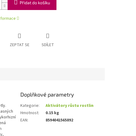
Přidat do košíku
informace
ZEPTAT SE
SDÍLET
Doplňkové parametry
tly.
Kategorie
:
Aktivátory růstu rostlin
žasných
Hmotnost
:
0.15 kg
ykorhizní
EAN
:
8594041565892
řená
h
y,