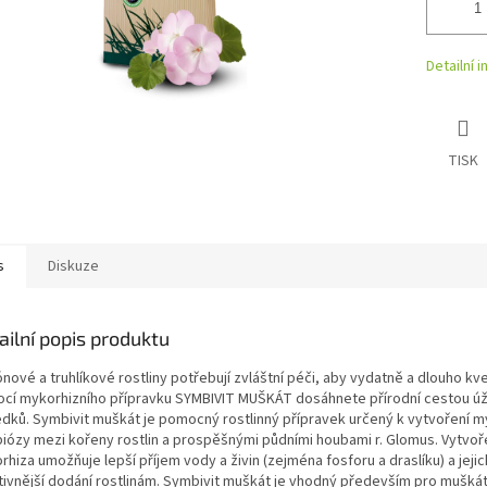
Detailní 
TISK
s
Diskuze
ailní popis produktu
nové a truhlíkové rostliny potřebují zvláštní péči, aby vydatně a dlouho kve
cí mykorhizního přípravku SYMBIVIT MUŠKÁT dosáhnete přírodní cestou ú
edků. Symbivit muškát je pomocný rostlinný přípravek určený k vytvoření m
iózy mezi kořeny rostlin a prospěšnými půdními houbami r. Glomus. Vytvo
hiza umožňuje lepší příjem vody a živin (zejména fosforu a draslíku) a jejic
tivnější dodání rostlinám. Symbivit muškát je vhodný především pro muškát