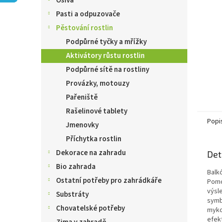
Osiva
n
e
Pasti a odpuzovače
l
Pěstování rostlin
Podpůrné tyčky a mřížky
Aktivátory růstu rostlin
Podpůrné sítě na rostliny
Provázky, motouzy
Pařeniště
Rašelinové tablety
Popi
Jmenovky
Příchytka rostlin
Dekorace na zahradu
Det
Bio zahrada
Balkó
Ostatní potřeby pro zahrádkáře
Pomo
výsl
Substráty
symb
Chovatelské potřeby
mykor
efek