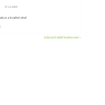
Hodnocení obchodu je 5 z 5 hvězdiček.
27.11.2025
eakce a kvalitní obal
i
Zobrazit další hodnocení