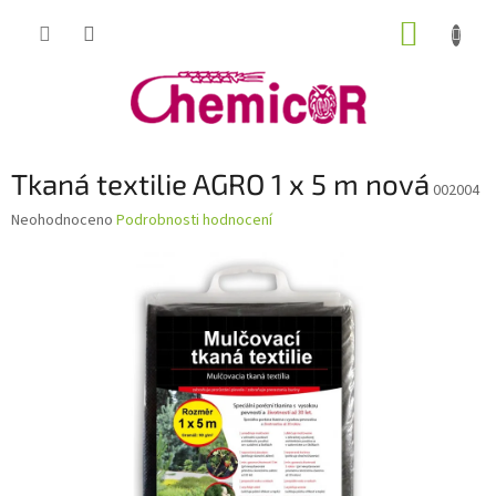
Přejít
NÁKUP
na
obsah
KOŠÍK
Tkaná textilie AGRO 1 x 5 m nová
002004
Průměrné
Neohodnoceno
Podrobnosti hodnocení
hodnocení
produktu
je
0,0
z
5
hvězdiček.