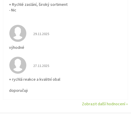
+ Rychlé zaslání, široký sortiment
- Nic
Hodnocení obchodu je 5 z 5 hvězdiček.
29.11.2025
výhodné
Hodnocení obchodu je 5 z 5 hvězdiček.
27.11.2025
+ rychlá reakce a kvalitní obal
doporučuji
Zobrazit další hodnocení
Z
á
p