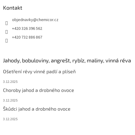
Kontakt
objednavky
@
chemicor.cz
+420 326 396 562
+420 732 886 867
Jahody, bobuloviny, angrešt, rybíz, maliny, vinná réva
Ošetření révy vinné padlí a plíseň
3.12.2025
Choroby jahod a drobného ovoce
3.12.2025
Škůdci jahod a drobného ovoce
3.12.2025