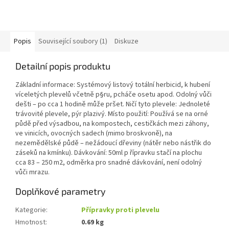
Popis
Související soubory (1)
Diskuze
Detailní popis produktu
Základní informace: Systémový listový totální herbicid, k hubení
víceletých plevelů včetně p§ru, pcháče osetu apod. Odolný vůči
dešti – po cca 1 hodině může pršet. Ničí tyto plevele: Jednoleté
trávovité plevele, pýr plazivý. Místo použití: Používá se na orné
půdě před výsadbou, na kompostech, cestičkách mezi záhony,
ve vinicích, ovocných sadech (mimo broskvoně), na
nezemědělské půdě – nežádoucí dřeviny (nátěr nebo nástřik do
záseků na kmínku). Dávkování: 50ml p řípravku stačí na plochu
cca 83 – 250 m2, odměrka pro snadné dávkování, není odolný
vůči mrazu.
Doplňkové parametry
Kategorie
:
Přípravky proti plevelu
Hmotnost
:
0.69 kg