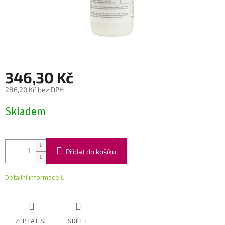
346,30 Kč
286,20 Kč bez DPH
Měrná
Skladem
cena:
Přidat do košíku
Detailní informace
ZEPTAT SE
SDÍLET