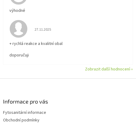
výhodné
Hodnocení obchodu je 5 z 5 hvězdiček.
27.11.2025
+ rychlá reakce a kvalitní obal
doporučuji
Zobrazit další hodnocení
Z
á
p
a
Informace pro vás
t
Fytosanitární informace
í
Obchodní podmínky