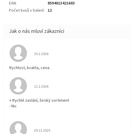
EAN
:
8594013421683
Počet kusů v balení
:
12
Hodnocení obchodu je 5 z 5 hvězdiček.
15.2.2026
Rychlost, kvalita, cena.
Hodnocení obchodu je 5 z 5 hvězdiček.
11.2.2026
+ Rychlé zaslání, široký sortiment
- Nic
Hodnocení obchodu je 5 z 5 hvězdiček.
29.11.2025