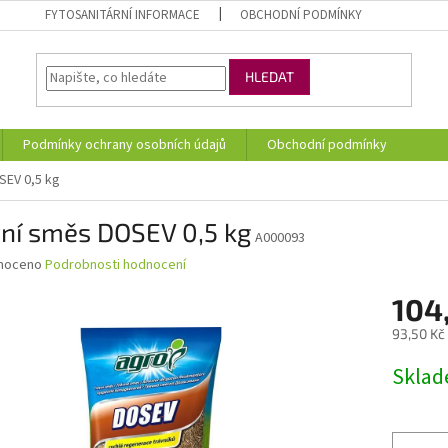
FYTOSANITÁRNÍ INFORMACE
OBCHODNÍ PODMÍNKY
HLEDAT
Podmínky ochrany osobních údajů
Obchodní podmínky
SEV 0,5 kg
vní směs DOSEV 0,5 kg
A000093
né
noceno
Podrobnosti hodnocení
ní
104
u
93,50 Kč
Měrná
Skla
cena:
ek.