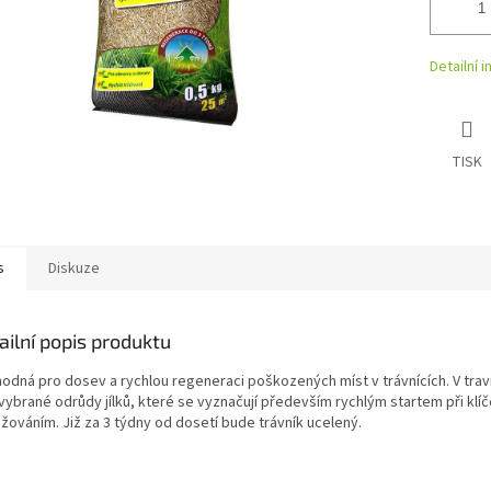
Detailní 
TISK
s
Diskuze
ailní popis produktu
hodná pro dosev a rychlou regeneraci poškozených míst v trávnících. V trav
vybrané odrůdy jílků, které se vyznačují především rychlým startem při klíč
žováním. Již za 3 týdny od dosetí bude trávník ucelený.