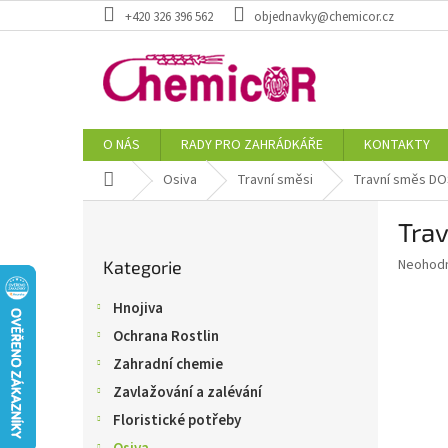
Přejít
+420 326 396 562
objednavky@chemicor.cz
na
obsah
O NÁS
RADY PRO ZAHRÁDKÁŘE
KONTAKTY
Domů
Osiva
Travní směsi
Travní směs DO
P
Tra
o
Přeskočit
s
Průměr
Neohod
Kategorie
kategorie
t
hodnoce
r
produkt
Hnojiva
a
je
Ochrana Rostlin
0,0
n
z
n
Zahradní chemie
5
í
Zavlažování a zalévání
hvězdič
p
Floristické potřeby
a