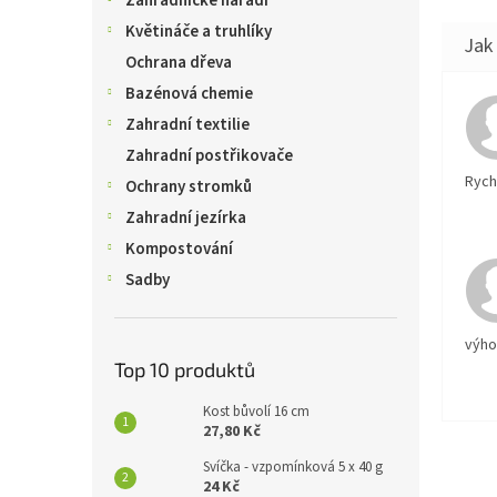
Zahradnické nářadí
Květináče a truhlíky
Ochrana dřeva
Bazénová chemie
Zahradní textilie
Zahradní postřikovače
Rychl
Ochrany stromků
Zahradní jezírka
Kompostování
Sadby
výh
Top 10 produktů
Kost bůvolí 16 cm
27,80 Kč
Svíčka - vzpomínková 5 x 40 g
24 Kč