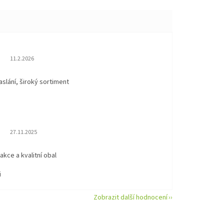
Hodnocení obchodu je 5 z 5 hvězdiček.
11.2.2026
aslání, široký sortiment
Hodnocení obchodu je 5 z 5 hvězdiček.
27.11.2025
eakce a kvalitní obal
i
Zobrazit další hodnocení