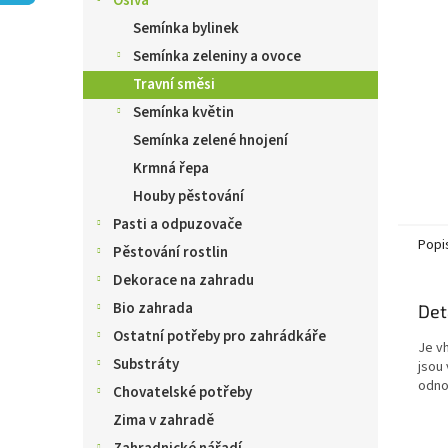
Osiva
n
e
Semínka bylinek
l
Semínka zeleniny a ovoce
Travní směsi
Semínka květin
Semínka zelené hnojení
Krmná řepa
Houby pěstování
Pasti a odpuzovače
Popi
Pěstování rostlin
Dekorace na zahradu
Bio zahrada
Det
Ostatní potřeby pro zahrádkáře
Je v
Substráty
jsou 
odno
Chovatelské potřeby
Zima v zahradě