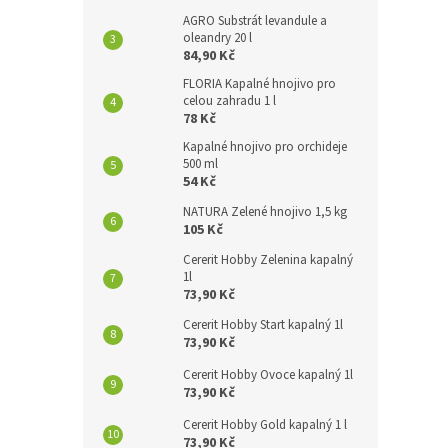
AGRO Substrát levandule a
oleandry 20 l
84,90 Kč
FLORIA Kapalné hnojivo pro
celou zahradu 1 l
78 Kč
Kapalné hnojivo pro orchideje
500 ml
54 Kč
NATURA Zelené hnojivo 1,5 kg
105 Kč
Cererit Hobby Zelenina kapalný
1l
73,90 Kč
Cererit Hobby Start kapalný 1l
73,90 Kč
Cererit Hobby Ovoce kapalný 1l
73,90 Kč
Cererit Hobby Gold kapalný 1 l
73,90 Kč