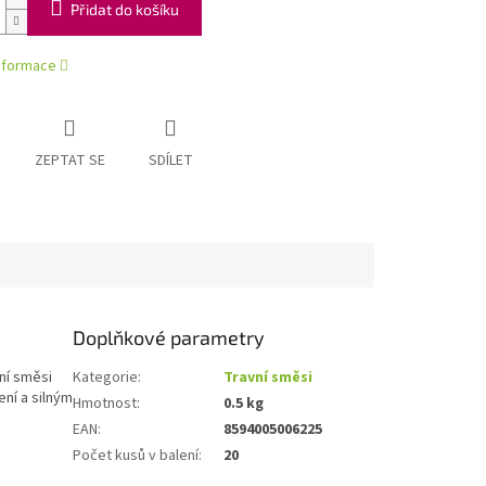
Přidat do košíku
informace
ZEPTAT SE
SDÍLET
Doplňkové parametry
ní směsi
Kategorie
:
Travní směsi
ení a silným
Hmotnost
:
0.5 kg
EAN
:
8594005006225
Počet kusů v balení
:
20