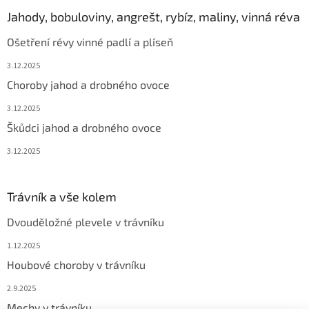
Jahody, bobuloviny, angrešt, rybíz, maliny, vinná réva
Ošetření révy vinné padlí a plíseň
3.12.2025
Choroby jahod a drobného ovoce
3.12.2025
Škůdci jahod a drobného ovoce
3.12.2025
Trávník a vše kolem
Dvouděložné plevele v trávníku
1.12.2025
Houbové choroby v trávníku
2.9.2025
Mechy v trávníku