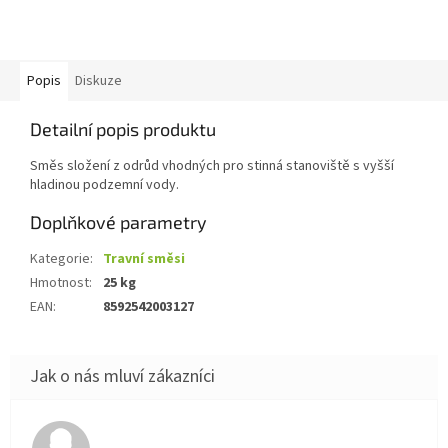
Popis
Diskuze
Detailní popis produktu
Směs složení z odrůd vhodných pro stinná stanoviště s vyšší
hladinou podzemní vody.
Doplňkové parametry
Kategorie
:
Travní směsi
Hmotnost
:
25 kg
EAN
:
8592542003127
Hodnocení obchodu je 5 z 5 hvězdiček.