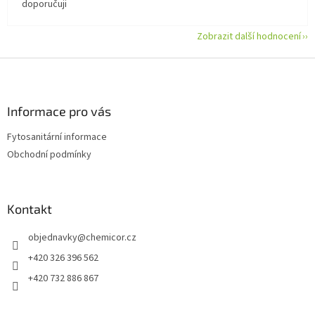
doporučuji
Zobrazit další hodnocení
Z
á
p
a
Informace pro vás
t
Fytosanitární informace
í
Obchodní podmínky
Kontakt
objednavky
@
chemicor.cz
+420 326 396 562
+420 732 886 867