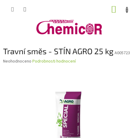
Přejít
NÁKUP
na
obsah
KOŠÍK
Travní směs - STÍN AGRO 25 kg
A005723
Průměrné
Neohodnoceno
Podrobnosti hodnocení
hodnocení
produktu
je
0,0
z
5
hvězdiček.