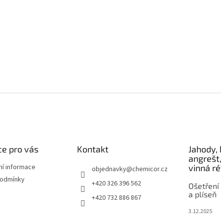
e pro vás
Kontakt
Jahody, 
angrešt,
ní informace
vinná r
objednavky
@
chemicor.cz
podmínky
+420 326 396 562
Ošetření 
a plíseň
+420 732 886 867
3.12.2025