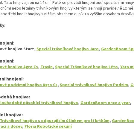
l. Tato hnojiva jsou na 14 dní. Poté se provádí hnojení buď speciálními hnoj
chům) nebo letnímy trávníkovými hnojivy kterými se hnojí pravidelně 1x měs
zapotřebí hnojit hnojivy s nižším obsahem dusíku a vyšším obsahem draslíku.
ky:
hnojení:
ové hnojivo Start,
Special trávníkové hnojivo Jaro
,
GardenBoom Sp
hnojení:
ové hnojivo Agro Cs
,
Travin
,
Special Trávníkové hnojivo Léto
,
Yara m
ní hnojení:
ové podzimní hnojivo Agro Cs
,
Special trávníkové hnojivo Podzim
,
G
dobá hnojiva:
dlouhodobě působící trávníkové hnojivo
,
GardenBoom once a year
,
lní hnojiva:
Trávníkové hnojivo s odpuzujícím účinkem proti krtkům
,
GardenBoo
aci a dosev
,
Floria Robotické sekání