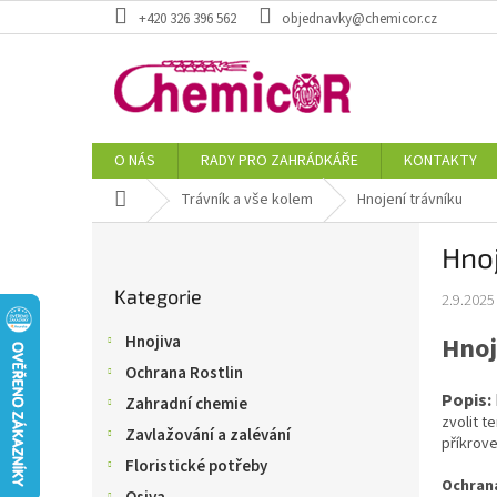
Přejít
+420 326 396 562
objednavky@chemicor.cz
na
obsah
O NÁS
RADY PRO ZAHRÁDKÁŘE
KONTAKTY
Domů
Trávník a vše kolem
Hnojení trávníku
P
Hnoj
o
Přeskočit
s
Kategorie
kategorie
2.9.2025
t
r
Hnoj
Hnojiva
a
Ochrana Rostlin
n
Popis:
n
Zahradní chemie
zvolit t
í
Zavlažování a zalévání
příkrov
p
Floristické potřeby
a
Ochran