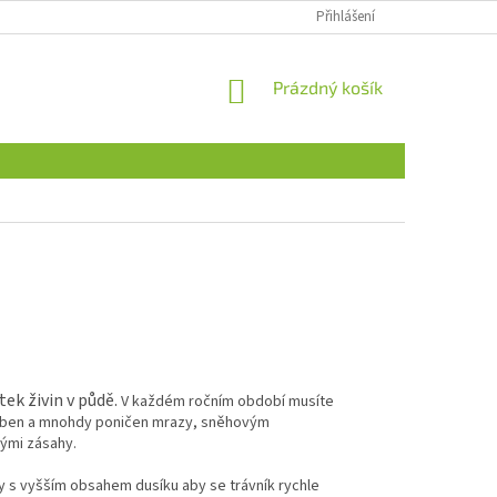
Přihlášení
NÁKUPNÍ
Prázdný košík
KOŠÍK
tek živin v půdě.
V každém ročním období musíte
oslaben a mnohdy poničen mrazy, sněhovým
nými zásahy.
ivy s vyšším obsahem dusíku aby se trávník rychle