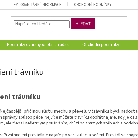
FYTOSANITÁRNÍ INFORMACE
OBCHODNÍ PODMÍNKY
HLEDAT
Podmínky ochrany osobních údajů
Obchodní podmínky
ení trávníku
ení trávníku
Nejčastější příčinou růstu mechu a plevelu v trávníku bývá nedosta
en správný způsob péče. Nejvíce můžete trávníku dopřát na jaře, kdy je 
em, ale třeba i nešetrným používáním, chůzí po zmrzlých stéblech a podob
a:
První hnojení provádíme na jaře po vertikutaci a sečení. Provádí se hnoj