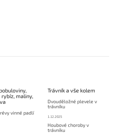
bobuloviny,
Trávník a vše kolem
 rybíz, maliny,
éva
Dvouděložné plevele v
trávníku
révy vinné padlí
1.12.2025
Houbové choroby v
trávníku