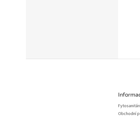
Z
á
p
a
t
Informac
í
Fytosanitár
Obchodní 