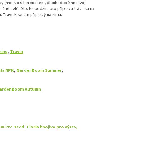
ivy (hnojivo s herbicidem, dlouhodobé hnojivo,
íčně celé léto. Na podzim pro přípravu trávníku na
 Trávník se tím připravý na zimu.
ring
,
Travin
ila NPK
,
GardenBoom Summer
,
ardenBoom Autumn
m Pre-seed
,
Floria hnojivo pro výsev,