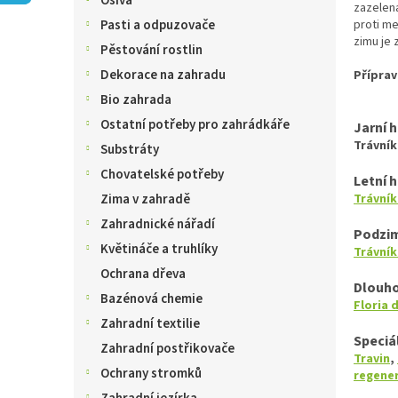
Osiva
n
zazelena
e
proti me
Pasti a odpuzovače
zimu je 
l
Pěstování rostlin
Dekorace na zahradu
Příprav
Bio zahrada
Ostatní potřeby pro zahrádkáře
Jarní 
Trávník
Substráty
Chovatelské potřeby
Letní 
Trávník
Zima v zahradě
Zahradnické nářadí
Podzim
Květináče a truhlíky
Trávník
Ochrana dřeva
Dlouho
Bazénová chemie
Floria 
Zahradní textilie
Speciá
Zahradní postřikovače
Travin
,
Ochrany stromků
regener