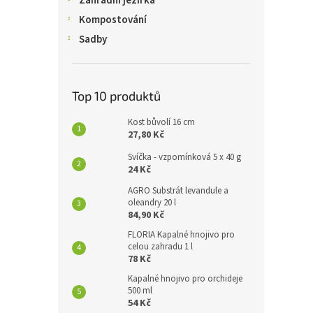
Zahradní jezírka
Kompostování
Sadby
Top 10 produktů
Kost bůvolí 16 cm
27,80 Kč
Svíčka - vzpomínková 5 x 40 g
24 Kč
AGRO Substrát levandule a
oleandry 20 l
84,90 Kč
FLORIA Kapalné hnojivo pro
celou zahradu 1 l
78 Kč
Kapalné hnojivo pro orchideje
500 ml
54 Kč