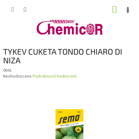
Přejít
NÁKUP
na
obsah
KOŠÍK
TYKEV CUKETA TONDO CHIARO DI
NIZA
0641
Průměrné
Neohodnoceno
Podrobnosti hodnocení
hodnocení
produktu
je
0,0
z
5
hvězdiček.