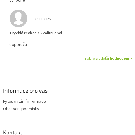
výhodné
Hodnocení obchodu je 5 z 5 hvězdiček.
27.11.2025
+ rychlá reakce a kvalitní obal
doporučuji
Zobrazit další hodnocení
Z
á
p
a
Informace pro vás
t
Fytosanitární informace
í
Obchodní podmínky
Kontakt