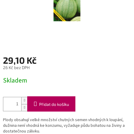
29,10 Kč
26 Kč bez DPH
Měrná
Skladem
cena:
Přidat do košíku
Plody obsahují velké množství chutných semen vhodných k loupání,
dužnina není vhodná ke konzumu, vyžaduje půdu bohatou na živiny a
dostatečnou zálivku.