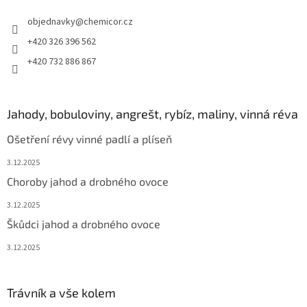
objednavky
@
chemicor.cz
+420 326 396 562
+420 732 886 867
Jahody, bobuloviny, angrešt, rybíz, maliny, vinná réva
Ošetření révy vinné padlí a plíseň
3.12.2025
Choroby jahod a drobného ovoce
3.12.2025
Škůdci jahod a drobného ovoce
3.12.2025
Trávník a vše kolem