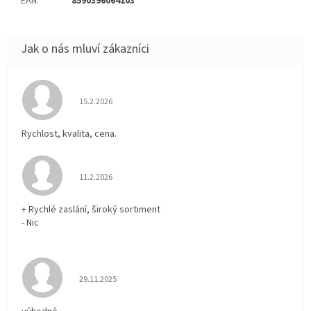
EAN
:
8590396064103
Hodnocení obchodu je 5 z 5 hvězdiček.
15.2.2026
Rychlost, kvalita, cena.
Hodnocení obchodu je 5 z 5 hvězdiček.
11.2.2026
+ Rychlé zaslání, široký sortiment
- Nic
Hodnocení obchodu je 5 z 5 hvězdiček.
29.11.2025