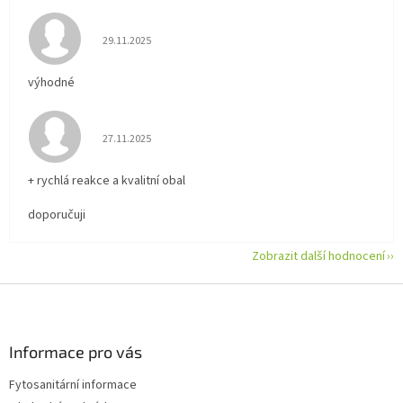
Hodnocení obchodu je 5 z 5 hvězdiček.
29.11.2025
výhodné
Hodnocení obchodu je 5 z 5 hvězdiček.
27.11.2025
+ rychlá reakce a kvalitní obal
doporučuji
Zobrazit další hodnocení
Z
á
p
a
Informace pro vás
t
Fytosanitární informace
í