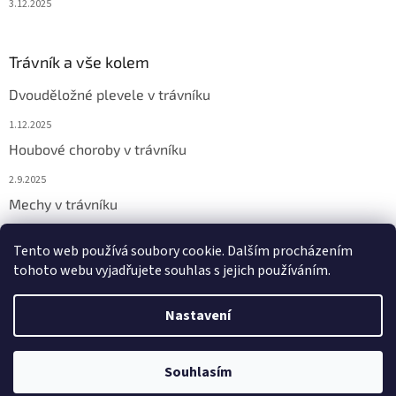
3.12.2025
Trávník a vše kolem
Dvouděložné plevele v trávníku
1.12.2025
Houbové choroby v trávníku
2.9.2025
Mechy v trávníku
2.9.2025
Tento web používá soubory cookie. Dalším procházením
tohoto webu vyjadřujete souhlas s jejich používáním.
Vytvořil Shoptet
Nastavení
Copyright 2026
Chemicor
. Všechna práva vyhrazena.
Upravit
Souhlasím
nastavení cookies