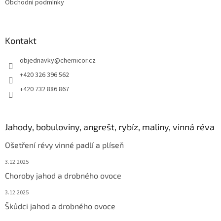
Obchodní podmínky
Kontakt
objednavky
@
chemicor.cz
+420 326 396 562
+420 732 886 867
Jahody, bobuloviny, angrešt, rybíz, maliny, vinná réva
Ošetření révy vinné padlí a plíseň
3.12.2025
Choroby jahod a drobného ovoce
3.12.2025
Škůdci jahod a drobného ovoce