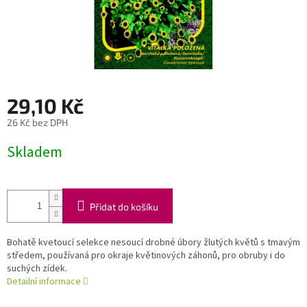
29,10 Kč
26 Kč bez DPH
Měrná
Skladem
cena:
Přidat do košíku
Bohatě kvetoucí selekce nesoucí drobné úbory žlutých květů s tmavým
středem, používaná pro okraje květinových záhonů, pro obruby i do
suchých zídek.
Detailní informace