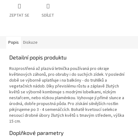
ZEPTAT SE
SDÍLET
Popis
Diskuze
Detailní popis produktu
Rozprostřená až plazivá letnička používaná pro okraje
květinových záhonů, pro obruby i do suchých zídek. V poslední
době se výborně uplatňuje i na balkóny - do truhlíků a
vegetačních nádob. Díky převislému růstu a záplavě žlutých
květů se výborně kombinuje s modrými lobelkami, nízkým
nestařcem, nebo nízkou plaménkou. Vyhovuje jí přímé slunce a
úrodná, dobře propustná půda. Pro získání silnějších rostlin
pikýrujeme po 3 - 4 semenáčcích. Bohatě kvetoucí selekce
nesoucí drobné úbory žlutých květů s tmavým středem, výška
15 cm.
Doplňkové parametry