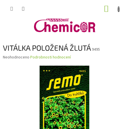
Přejít
NÁKUP
na
obsah
KOŠÍK
VITÁLKA POLOŽENÁ ŽLUTÁ
9495
Průměrné
Neohodnoceno
Podrobnosti hodnocení
hodnocení
produktu
je
0,0
z
5
hvězdiček.