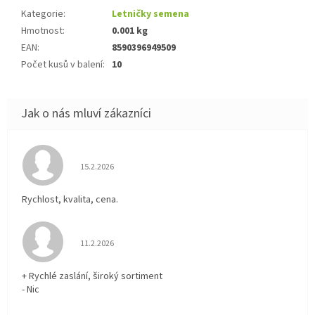
Kategorie
:
Letničky semena
Hmotnost
:
0.001 kg
EAN
:
8590396949509
Počet kusů v balení
:
10
Hodnocení obchodu je 5 z 5 hvězdiček.
15.2.2026
Rychlost, kvalita, cena.
Hodnocení obchodu je 5 z 5 hvězdiček.
11.2.2026
+ Rychlé zaslání, široký sortiment
- Nic