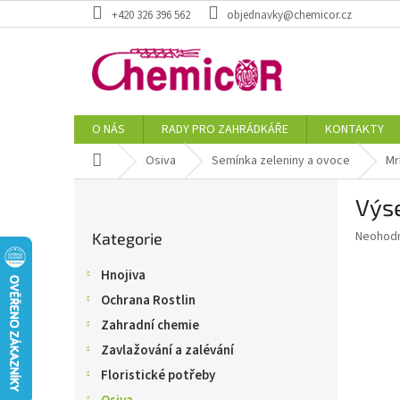
Přejít
+420 326 396 562
objednavky@chemicor.cz
na
obsah
O NÁS
RADY PRO ZAHRÁDKÁŘE
KONTAKTY
Domů
Osiva
Semínka zeleniny a ovoce
Mr
P
Výs
o
Přeskočit
s
Průměr
Neohod
Kategorie
kategorie
t
hodnoce
r
produkt
Hnojiva
a
je
Ochrana Rostlin
0,0
n
z
n
Zahradní chemie
5
í
Zavlažování a zalévání
hvězdič
p
Floristické potřeby
a