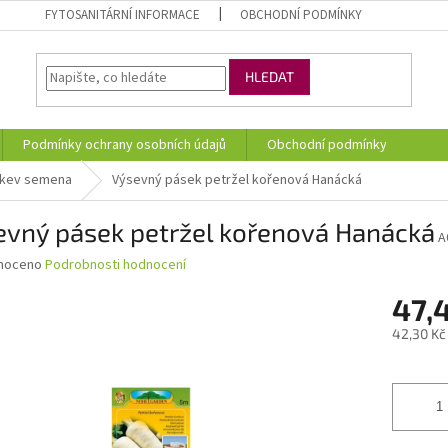
FYTOSANITÁRNÍ INFORMACE
OBCHODNÍ PODMÍNKY
HLEDAT
Podmínky ochrany osobních údajů
Obchodní podmínky
kev semena
Výsevný pásek petržel kořenová Hanácká
evný pásek petržel kořenová Hanácká
A
né
noceno
Podrobnosti hodnocení
ní
47,
u
42,30 Kč
Měrná
cena:
ek.