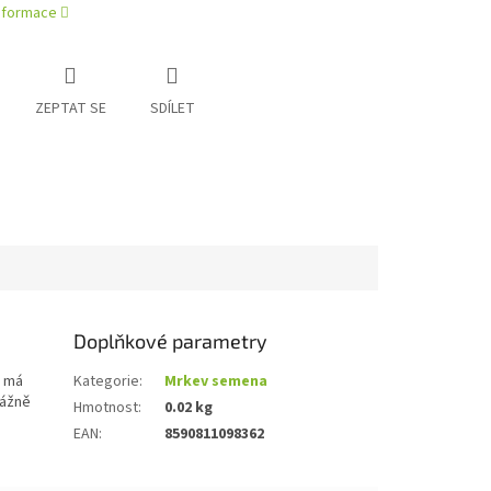
informace
ZEPTAT SE
SDÍLET
Doplňkové parametry
n má
Kategorie
:
Mrkev semena
vážně
Hmotnost
:
0.02 kg
EAN
:
8590811098362