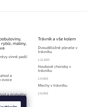
bobuloviny,
Trávník a vše kolem
 rybíz, maliny,
éva
Dvouděložné plevele v
trávníku
révy vinné padlí
1.12.2025
Houbové choroby v
trávníku
jahod a
2.9.2025
 ovoce
Mechy v trávníku
2.9.2025
ahod a drobného