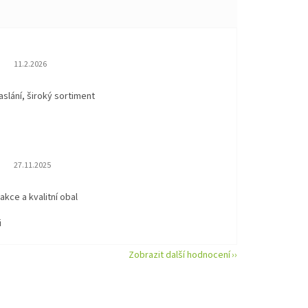
Hodnocení obchodu je 5 z 5 hvězdiček.
11.2.2026
aslání, široký sortiment
Hodnocení obchodu je 5 z 5 hvězdiček.
27.11.2025
eakce a kvalitní obal
i
Zobrazit další hodnocení