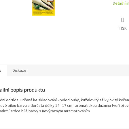
Detailní 
TISK
s
Diskuze
ailní popis produktu
zdní odrůda, určená ke skladování - polodlouhý, kuželovitý až kyjovitý koře
ově bílou barvu a dorůstá délky 14 - 17 cm - aromatickou dužninu tvoří pře
aktní srdce bílé barvy s nevýrazným mramorováním