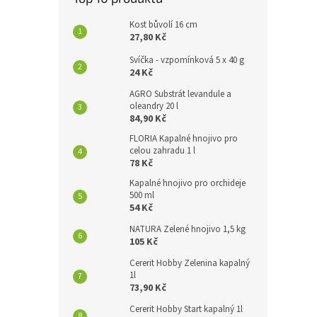
Kost bůvolí 16 cm
27,80 Kč
Svíčka - vzpomínková 5 x 40 g
24 Kč
AGRO Substrát levandule a
oleandry 20 l
84,90 Kč
FLORIA Kapalné hnojivo pro
celou zahradu 1 l
78 Kč
Kapalné hnojivo pro orchideje
500 ml
54 Kč
NATURA Zelené hnojivo 1,5 kg
105 Kč
Cererit Hobby Zelenina kapalný
1l
73,90 Kč
Cererit Hobby Start kapalný 1l