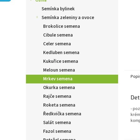
Osiva
n
e
Semínka bylinek
l
Semínka zeleniny a ovoce
Brokolice semena
Cibule semena
Celer semena
Kedluben semena
Kukuřice semena
Meloun semena
Popi
Mrkev semena
Okurka semena
Rajče semena
Det
Roketa semena
- po
Ředkvička semena
krém
komp
Salát semena
Fazol semena