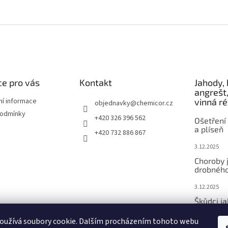
e pro vás
Kontakt
Jahody, 
angrešt,
ní informace
vinná r
objednavky
@
chemicor.cz
podmínky
+420 326 396 562
Ošetření 
a plíseň
+420 732 886 867
3.12.2025
Choroby 
drobného
3.12.2025
Škůdci j
ovoce
oužívá soubory cookie. Dalším procházením tohoto webu
3.12.2025