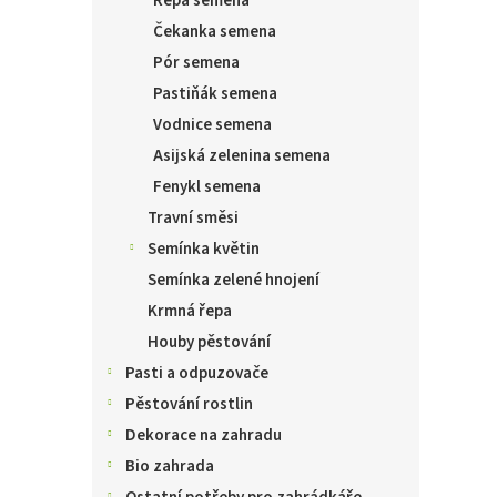
Řepa semena
Čekanka semena
Pór semena
Pastiňák semena
Vodnice semena
Asijská zelenina semena
Fenykl semena
Travní směsi
Semínka květin
Semínka zelené hnojení
Krmná řepa
Houby pěstování
Pasti a odpuzovače
Pěstování rostlin
Dekorace na zahradu
Bio zahrada