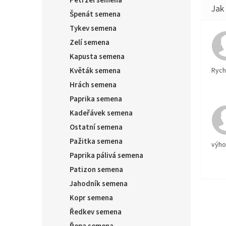
Petržel semena
Špenát semena
Tykev semena
Zelí semena
Kapusta semena
Rychl
Květák semena
Hrách semena
Paprika semena
Kadeřávek semena
Ostatní semena
Pažitka semena
výh
Paprika pálivá semena
Patizon semena
Jahodník semena
Kopr semena
Ředkev semena