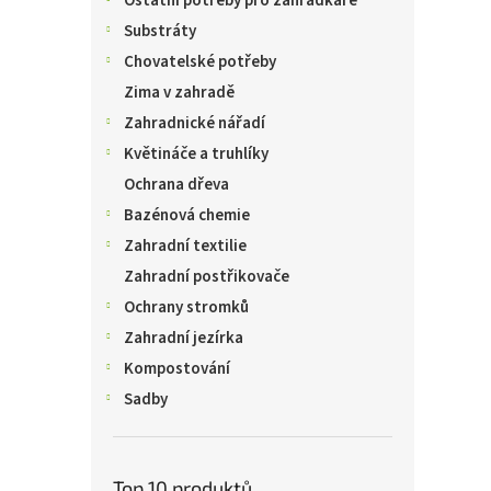
Ostatní potřeby pro zahrádkáře
Substráty
Chovatelské potřeby
Zima v zahradě
Zahradnické nářadí
Květináče a truhlíky
Ochrana dřeva
Bazénová chemie
Zahradní textilie
Zahradní postřikovače
Ochrany stromků
Zahradní jezírka
Kompostování
Sadby
Top 10 produktů