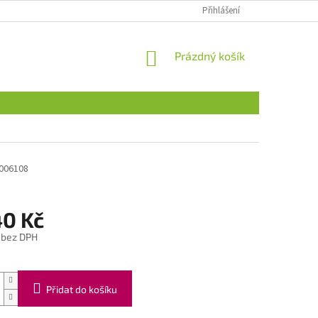
Přihlášení
NÁKUPNÍ
Prázdný košík
KOŠÍK
006108
40 Kč
 bez DPH
Přidat do košíku