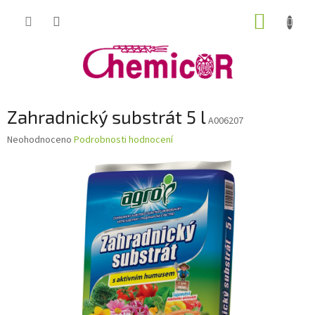
Přejít
NÁKUP
na
obsah
KOŠÍK
Zahradnický substrát 5 l
A006207
Průměrné
Neohodnoceno
Podrobnosti hodnocení
hodnocení
produktu
je
0,0
z
5
hvězdiček.