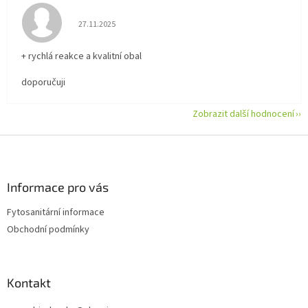
Hodnocení obchodu je 5 z 5 hvězdiček.
27.11.2025
+ rychlá reakce a kvalitní obal
doporučuji
Zobrazit další hodnocení
Z
á
p
a
Informace pro vás
t
Fytosanitární informace
í
Obchodní podmínky
Kontakt