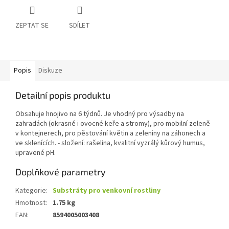
ZEPTAT SE
SDÍLET
Popis
Diskuze
Detailní popis produktu
Obsahuje hnojivo na 6 týdnů. Je vhodný pro výsadby na
zahradách (okrasné i ovocné keře a stromy), pro mobilní zeleně
v kontejnerech, pro pěstování květin a zeleniny na záhonech a
ve sklenících. - složení: rašelina, kvalitní vyzrálý kůrový humus,
upravené pH.
Doplňkové parametry
Kategorie
:
Substráty pro venkovní rostliny
Hmotnost
:
1.75 kg
EAN
:
8594005003408