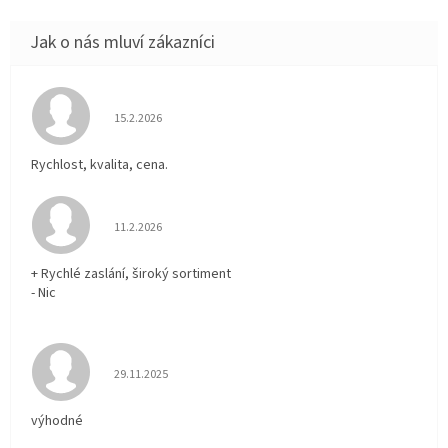
Hodnocení obchodu je 5 z 5 hvězdiček.
15.2.2026
Rychlost, kvalita, cena.
Hodnocení obchodu je 5 z 5 hvězdiček.
11.2.2026
+ Rychlé zaslání, široký sortiment
- Nic
Hodnocení obchodu je 5 z 5 hvězdiček.
29.11.2025
výhodné