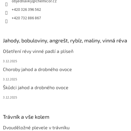
objednavky
@
chemicor.cz
+420 326 396 562
+420 732 886 867
Jahody, bobuloviny, angrešt, rybíz, maliny, vinná réva
Ošetření révy vinné padlí a plíseň
3.12.2025
Choroby jahod a drobného ovoce
3.12.2025
Škůdci jahod a drobného ovoce
3.12.2025
Trávník a vše kolem
Dvouděložné plevele v trávníku