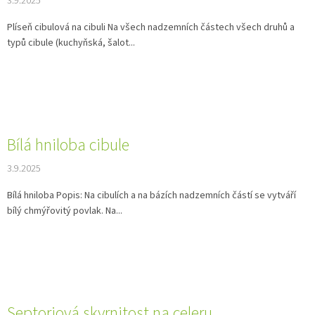
3.9.2025
Plíseň cibulová na cibuli Na všech nadzemních částech všech druhů a
typů cibule (kuchyňská, šalot...
Bílá hniloba cibule
3.9.2025
Bílá hniloba Popis: Na cibulích a na bázích nadzemních částí se vytváří
bílý chmýřovitý povlak. Na...
Septoriová skvrnitost na celeru