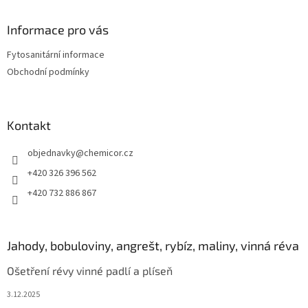
n
c
p
í
í
a
Informace pro vás
p
t
r
Fytosanitární informace
í
v
Obchodní podmínky
k
y
v
ý
Kontakt
p
i
s
objednavky
@
chemicor.cz
u
+420 326 396 562
+420 732 886 867
Jahody, bobuloviny, angrešt, rybíz, maliny, vinná réva
Ošetření révy vinné padlí a plíseň
3.12.2025