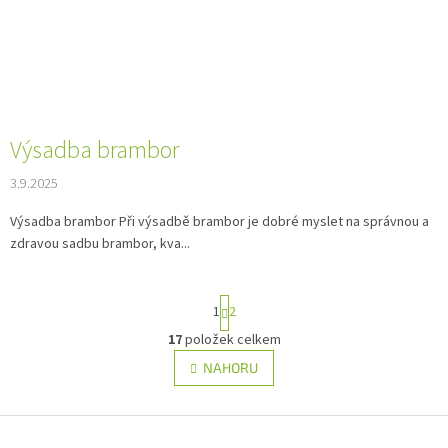
Výsadba brambor
3.9.2025
Výsadba brambor Při výsadbě brambor je dobré myslet na správnou a
zdravou sadbu brambor, kva...
S
1
2
t
r
17
položek celkem
O
á
v
NAHORU
n
l
k
á
o
v
Z
d
á
a
á