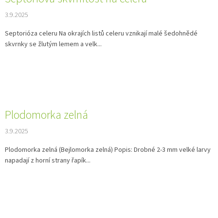
3.9.2025
Septorióza celeru Na okrajích listů celeru vznikají malé šedohnědé
skvrnky se žlutým lemem a velk...
Plodomorka zelná
3.9.2025
Plodomorka zelná (Bejlomorka zelná) Popis: Drobné 2-3 mm velké larvy
napadají z horní strany řapík...