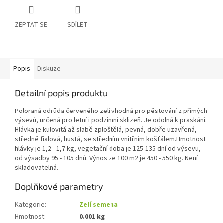
ZEPTAT SE
SDÍLET
Popis
Diskuze
Detailní popis produktu
Poloraná odrůda červeného zelí vhodná pro pěstování z přímých
výsevů, určená pro letní i podzimní sklizeň. Je odolná k praskání.
Hlávka je kulovitá až slabě zploštělá, pevná, dobře uzavřená,
středně fialová, hustá, se středním vnitřním košťálem.Hmotnost
hlávky je 1,2 - 1,7 kg, vegetační doba je 125-135 dní od výsevu,
od výsadby 95 - 105 dnů. Výnos ze 100 m2 je 450 - 550 kg. Není
skladovatelná.
Doplňkové parametry
Kategorie
:
Zelí semena
Hmotnost
:
0.001 kg