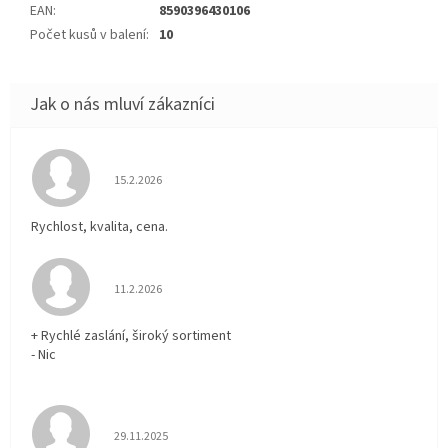
EAN
:
8590396430106
Počet kusů v balení
:
10
Hodnocení obchodu je 5 z 5 hvězdiček.
15.2.2026
Rychlost, kvalita, cena.
Hodnocení obchodu je 5 z 5 hvězdiček.
11.2.2026
+ Rychlé zaslání, široký sortiment
- Nic
Hodnocení obchodu je 5 z 5 hvězdiček.
29.11.2025