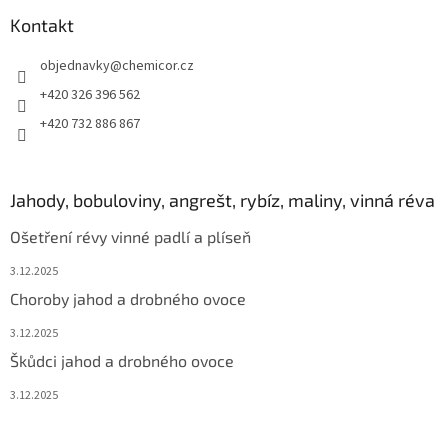
Kontakt
objednavky
@
chemicor.cz
+420 326 396 562
+420 732 886 867
Jahody, bobuloviny, angrešt, rybíz, maliny, vinná réva
Ošetření révy vinné padlí a plíseň
3.12.2025
Choroby jahod a drobného ovoce
3.12.2025
Škůdci jahod a drobného ovoce
3.12.2025