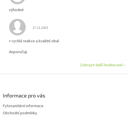
výhodné
Hodnocení obchodu je 5 z 5 hvězdiček.
27.11.2025
+ rychlá reakce a kvalitní obal
doporučuji
Zobrazit další hodnocení
Z
á
p
a
Informace pro vás
t
Fytosanitární informace
í
Obchodní podmínky