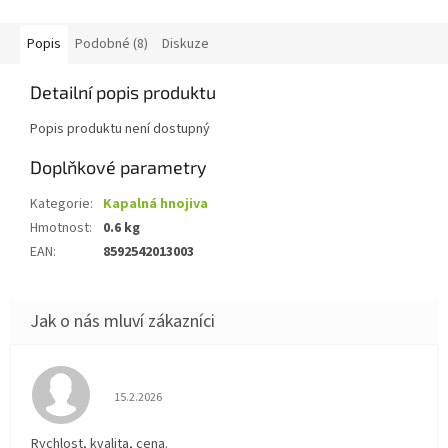
Popis
Podobné (8)
Diskuze
Detailní popis produktu
Popis produktu není dostupný
Doplňkové parametry
Kategorie
:
Kapalná hnojiva
Hmotnost
:
0.6 kg
EAN
:
8592542013003
Hodnocení obchodu je 5 z 5 hvězdiček.
15.2.2026
Rychlost, kvalita, cena.