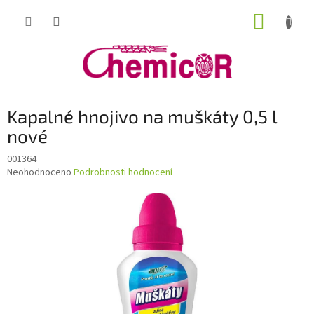
Přejít
NÁKUP
na
obsah
KOŠÍK
Kapalné hnojivo na muškáty 0,5 l
nové
001364
Průměrné
Neohodnoceno
Podrobnosti hodnocení
hodnocení
produktu
je
0,0
z
5
hvězdiček.