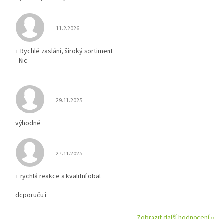
Hodnocení obchodu je 5 z 5 hvězdiček.
11.2.2026
+ Rychlé zaslání, široký sortiment
- Nic
Hodnocení obchodu je 5 z 5 hvězdiček.
29.11.2025
výhodné
Hodnocení obchodu je 5 z 5 hvězdiček.
27.11.2025
+ rychlá reakce a kvalitní obal
doporučuji
Zobrazit další hodnocení