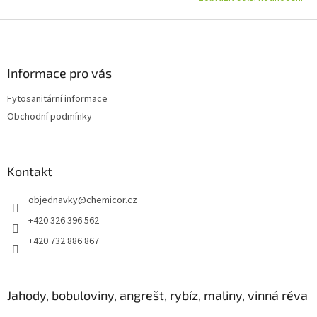
Z
á
p
a
Informace pro vás
t
Fytosanitární informace
í
Obchodní podmínky
Kontakt
objednavky
@
chemicor.cz
+420 326 396 562
+420 732 886 867
Jahody, bobuloviny, angrešt, rybíz, maliny, vinná réva