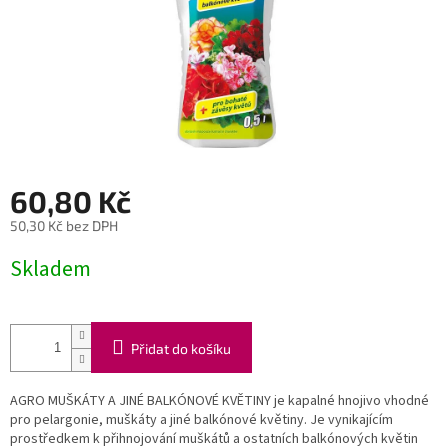
60,80 Kč
50,30 Kč bez DPH
Měrná
Skladem
cena:
Přidat do košíku
AGRO MUŠKÁTY A JINÉ BALKÓNOVÉ KVĚTINY je kapalné hnojivo vhodné
pro pelargonie, muškáty a jiné balkónové květiny. Je vynikajícím
prostředkem k přihnojování muškátů a ostatních balkónových květin