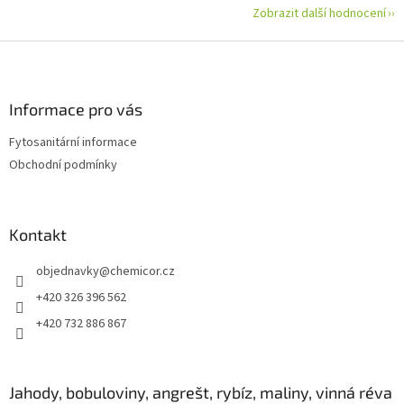
Zobrazit další hodnocení
Z
á
p
a
Informace pro vás
t
Fytosanitární informace
í
Obchodní podmínky
Kontakt
objednavky
@
chemicor.cz
+420 326 396 562
+420 732 886 867
Jahody, bobuloviny, angrešt, rybíz, maliny, vinná réva