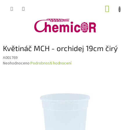
Přejít
NÁKUP
na
obsah
KOŠÍK
Květináč MCH - orchidej 19cm čirý
A001769
Průměrné
Neohodnoceno
Podrobnosti hodnocení
hodnocení
produktu
je
0,0
z
5
hvězdiček.