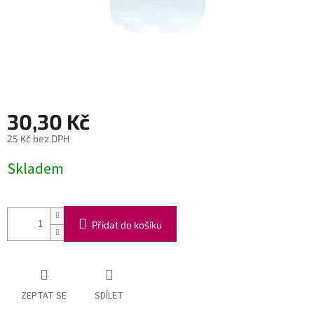
30,30 Kč
25 Kč bez DPH
Měrná
Skladem
cena:
Přidat do košíku
ZEPTAT SE
SDÍLET