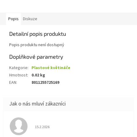
Popis
Diskuze
Detailní popis produktu
Popis produktu není dostupný
Doplňkové parametry
Kategorie
:
Plastové květináče
Hmotnost
:
0.02 kg
EAN
:
8011255725169
Hodnocení obchodu je 5 z 5 hvězdiček.
15.2.2026