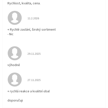
Rychlost, kvalita, cena.
Hodnocení obchodu je 5 z 5 hvězdiček.
11.2.2026
+ Rychlé zaslání, široký sortiment
- Nic
Hodnocení obchodu je 5 z 5 hvězdiček.
29.11.2025
výhodné
Hodnocení obchodu je 5 z 5 hvězdiček.
27.11.2025
+ rychlá reakce a kvalitní obal
doporučuji