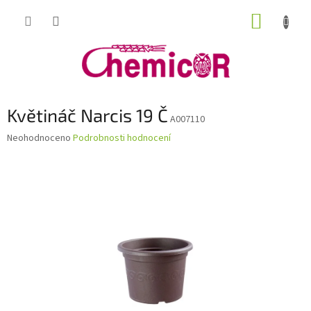
Přejít
NÁKUP
na
obsah
KOŠÍK
Květináč Narcis 19 Č
A007110
Průměrné
Neohodnoceno
Podrobnosti hodnocení
hodnocení
produktu
je
0,0
z
5
hvězdiček.