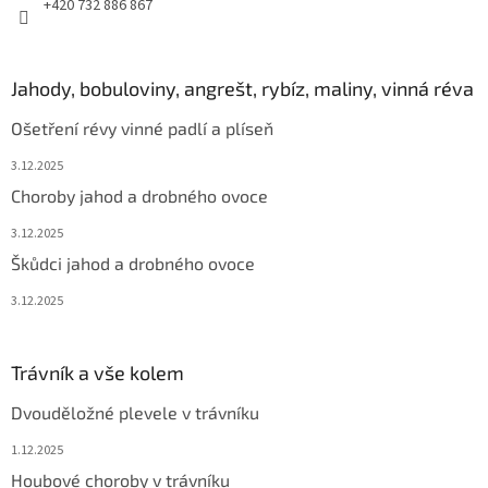
+420 732 886 867
Jahody, bobuloviny, angrešt, rybíz, maliny, vinná réva
Ošetření révy vinné padlí a plíseň
3.12.2025
Choroby jahod a drobného ovoce
3.12.2025
Škůdci jahod a drobného ovoce
3.12.2025
Trávník a vše kolem
Dvouděložné plevele v trávníku
1.12.2025
Houbové choroby v trávníku