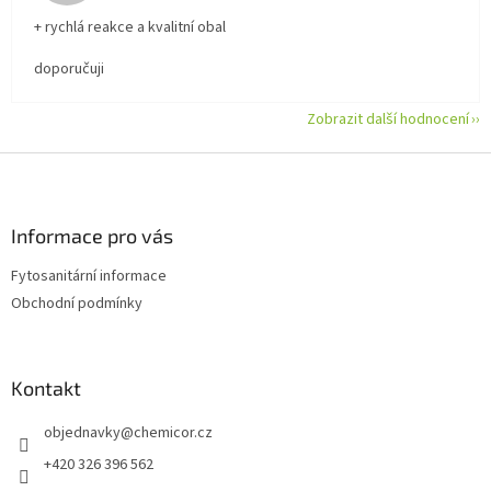
+ rychlá reakce a kvalitní obal
doporučuji
Zobrazit další hodnocení
Z
á
p
a
Informace pro vás
t
Fytosanitární informace
í
Obchodní podmínky
Kontakt
objednavky
@
chemicor.cz
+420 326 396 562