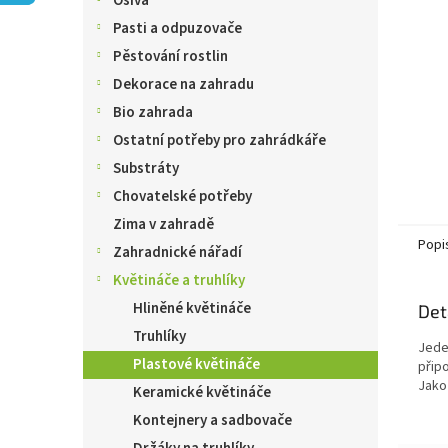
Osiva
n
e
Pasti a odpuzovače
l
Pěstování rostlin
Dekorace na zahradu
Bio zahrada
Ostatní potřeby pro zahrádkáře
Substráty
Chovatelské potřeby
Zima v zahradě
Popi
Zahradnické nářadí
Květináče a truhlíky
Hliněné květináče
Det
Truhlíky
Jede
Plastové květináče
připo
Jako
Keramické květináče
Kontejnery a sadbovače