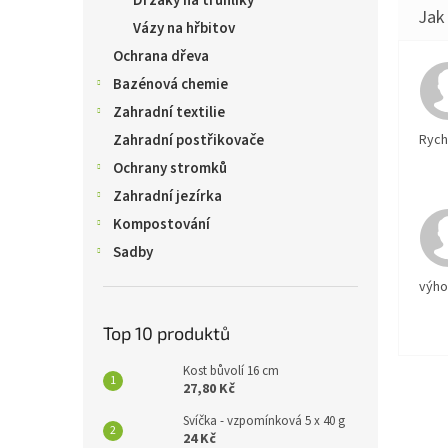
Držáky na truhlíky
Vázy na hřbitov
Ochrana dřeva
Bazénová chemie
Zahradní textilie
Rychl
Zahradní postřikovače
Ochrany stromků
Zahradní jezírka
Kompostování
Sadby
výh
Top 10 produktů
Kost bůvolí 16 cm
27,80 Kč
Svíčka - vzpomínková 5 x 40 g
24 Kč