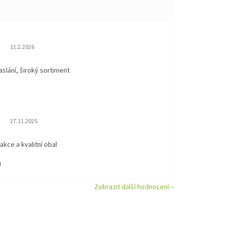
Hodnocení obchodu je 5 z 5 hvězdiček.
11.2.2026
aslání, široký sortiment
Hodnocení obchodu je 5 z 5 hvězdiček.
27.11.2025
eakce a kvalitní obal
i
Zobrazit další hodnocení