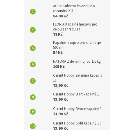
AGRO Substrát levandule a
oleandry 20 l
84,90 Kč
FLORIA Kapalné hnojivo pro
celou zahradu 1 l
78 Kč
Kapalné hnojivo pro orchideje
500 ml
54 Kč
NATURA Zelené hnojivo 1,5 kg
105 Kč
Cererit Hobby Zelenina kapalný
1l
73,90 Kč
Cererit Hobby Start kapalný 1l
73,90 Kč
Cererit Hobby Ovoce kapalný 1l
73,90 Kč
Cererit Hobby Gold kapalný 1 l
73,90 Kč