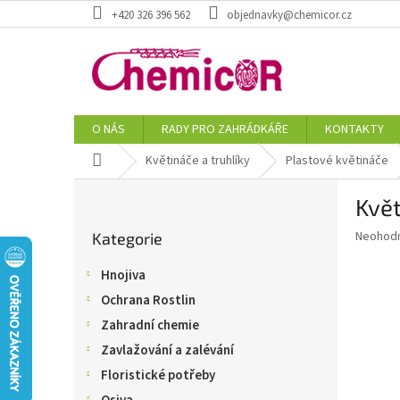
Přejít
+420 326 396 562
objednavky@chemicor.cz
na
obsah
O NÁS
RADY PRO ZAHRÁDKÁŘE
KONTAKTY
Domů
Květináče a truhlíky
Plastové květináče
P
Květ
o
Přeskočit
s
Průměr
Neohod
Kategorie
kategorie
t
hodnoce
r
produkt
Hnojiva
a
je
Ochrana Rostlin
0,0
n
z
n
Zahradní chemie
5
í
Zavlažování a zalévání
hvězdič
p
Floristické potřeby
a