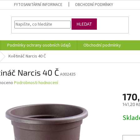
FYTOSANITÁRNÍ INFORMACE
OBCHODNÍ PODMÍNKY
HLEDAT
Podmínky ochrany osobních údajů
Obchodní podmínky
Květináč Narcis 40 Č
ináč Narcis 40 Č
A002435
né
noceno
Podrobnosti hodnocení
ní
170
u
141,20 K
Měrná
Skla
cena:
ek.