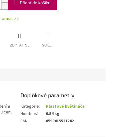
Přidat do košíku
informace
ZEPTAT SE
SDÍLET
Doplňkové parametry
edením
Kategorie
:
Plastové květináče
ou cenu.
Hmotnost
:
0.54 kg
EAN
:
8590415521242